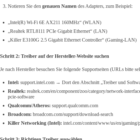
Notieren Sie den
genauen Namen
des Adapters, zum Beispiel:
„Intel(R) Wi-Fi 6E AX211 160MHz“ (WLAN)
„Realtek RTL8111 PCIe Gigabit Ethernet“ (LAN)
„Killer E3100G 2.5 Gigabit Ethernet Controller“ (Gaming-LAN)
Schritt 2: Treiber auf der Hersteller-Website suchen
Je nach Hersteller besuchen Sie folgende Supportseiten (URLs bitte se
Intel:
support.intel.com → Dort den Abschnitt „Treiber und Softwa
Realtek:
realtek.com/en/component/zoo/category/network-interface
pcie-software
Qualcomm/Atheros:
support.qualcomm.com
Broadcom:
broadcom.com/support/download-search
Killer Networking (Intel):
intel.com/content/www/us/en/gaming/pr
Schritt 3: Richtigen Treiber auswählen