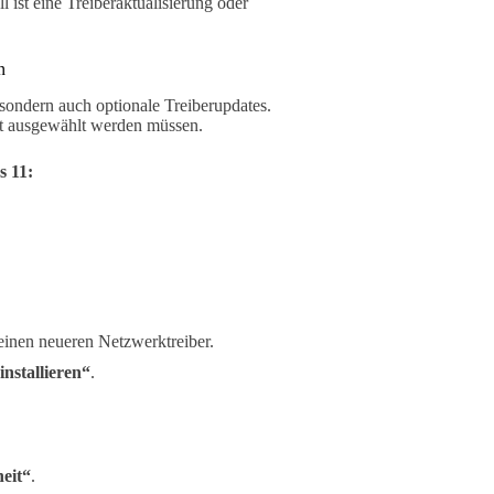
l ist eine Treiberaktualisierung oder
n
 sondern auch optionale Treiberupdates.
rat ausgewählt werden müssen.
s 11:
einen neueren Netzwerktreiber.
nstallieren“
.
eit“
.