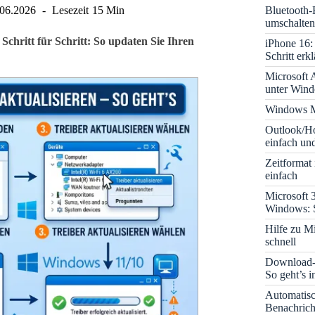
Bluetooth-
.06.2026
Lesezeit
15 Min
umschalten
chritt für Schritt: So updaten Sie Ihren
iPhone 16: 
Schritt erkl
Microsoft A
unter Win
Windows M
Outlook/Ho
einfach und
Zeitformat
einfach
Microsoft 
Windows: S
Hilfe zu M
schnell
Download-B
So geht’s 
Automatis
Benachrich