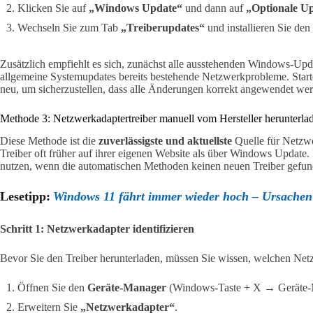
Klicken Sie auf
„Windows Update“
und dann auf
„Optionale Up
Wechseln Sie zum Tab
„Treiberupdates“
und installieren Sie de
Zusätzlich empfiehlt es sich, zunächst alle ausstehenden Windows-Upd
allgemeine Systemupdates bereits bestehende Netzwerkprobleme. Sta
neu, um sicherzustellen, dass alle Änderungen korrekt angewendet we
Methode 3: Netzwerkadaptertreiber manuell vom Hersteller herunterla
Diese Methode ist die
zuverlässigste und aktuellste
Quelle für Netzwer
Treiber oft früher auf ihrer eigenen Website als über Windows Update.
nutzen, wenn die automatischen Methoden keinen neuen Treiber gefu
Lesetipp:
Windows 11 fährt immer wieder hoch – Ursache
Schritt 1: Netzwerkadapter identifizieren
Bevor Sie den Treiber herunterladen, müssen Sie wissen, welchen Net
Öffnen Sie den
Geräte-Manager
(Windows-Taste + X → Geräte-
Erweitern Sie
„Netzwerkadapter“
.