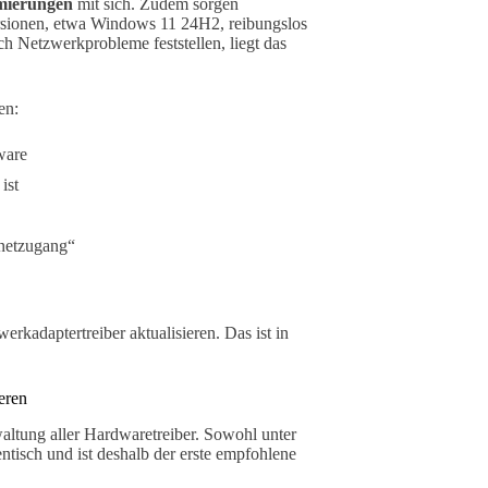
imierungen
mit sich. Zudem sorgen
ersionen, etwa Windows 11 24H2, reibungslos
 Netzwerkprobleme feststellen, liegt das
en:
ware
ist
netzugang“
rkadaptertreiber aktualisieren. Das ist in
eren
ltung aller Hardwaretreiber. Sowohl unter
tisch und ist deshalb der erste empfohlene