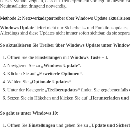
Dieses Symbol zeigt an, dass ein Treiberproblem vorliegt. In diesem Fal
Neuinstallation dringend notwendig.
Methode 2: Netzwerkadaptertreiber über Windows Update aktualisiere
Windows Update
liefert nicht nur Sicherheits- und Funktionsupdates,
Allerdings sind diese Updates nicht immer sofort sichtbar, da sie sepa
So aktualisieren Sie Treiber über Windows Update unter Window
Öffnen Sie die
Einstellungen
mit
Windows-Taste + I
.
Navigieren Sie zu
„Windows Update“
.
Klicken Sie auf
„Erweiterte Optionen“
.
Wählen Sie
„Optionale Updates“
.
Unter der Kategorie
„Treiberupdates“
finden Sie gegebenenfalls 
Setzen Sie ein Häkchen und klicken Sie auf
„Herunterladen und i
So geht es unter Windows 10:
Öffnen Sie
Einstellungen
und gehen Sie zu
„Update und Sicherh