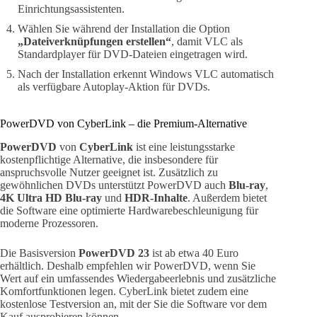
Einrichtungsassistenten.
Wählen Sie während der Installation die Option
„Dateiverknüpfungen erstellen“
, damit VLC als
Standardplayer für DVD-Dateien eingetragen wird.
Nach der Installation erkennt Windows VLC automatisch
als verfügbare Autoplay-Aktion für DVDs.
PowerDVD von CyberLink – die Premium-Alternative
PowerDVD
von
CyberLink
ist eine leistungsstarke
kostenpflichtige Alternative, die insbesondere für
anspruchsvolle Nutzer geeignet ist. Zusätzlich zu
gewöhnlichen DVDs unterstützt PowerDVD auch
Blu-ray
,
4K Ultra HD Blu-ray
und
HDR-Inhalte
. Außerdem bietet
die Software eine optimierte Hardwarebeschleunigung für
moderne Prozessoren.
Die Basisversion
PowerDVD 23
ist ab etwa 40 Euro
erhältlich. Deshalb empfehlen wir PowerDVD, wenn Sie
Wert auf ein umfassendes Wiedergabeerlebnis und zusätzliche
Komfortfunktionen legen. CyberLink bietet zudem eine
kostenlose Testversion an, mit der Sie die Software vor dem
Kauf ausprobieren können.