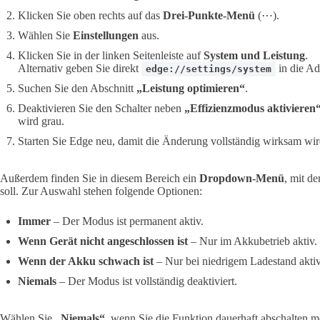
Klicken Sie oben rechts auf das
Drei-Punkte-Menü
(⋯).
Wählen Sie
Einstellungen
aus.
Klicken Sie in der linken Seitenleiste auf
System und Leistung
.
Alternativ geben Sie direkt
in die Ad
edge://settings/system
Suchen Sie den Abschnitt
„Leistung optimieren“
.
Deaktivieren Sie den Schalter neben
„Effizienzmodus aktivieren
wird grau.
Starten Sie Edge neu, damit die Änderung vollständig wirksam wir
Außerdem finden Sie in diesem Bereich ein
Dropdown-Menü
, mit d
soll. Zur Auswahl stehen folgende Optionen:
Immer
– Der Modus ist permanent aktiv.
Wenn Gerät nicht angeschlossen ist
– Nur im Akkubetrieb aktiv.
Wenn der Akku schwach ist
– Nur bei niedrigem Ladestand aktiv
Niemals
– Der Modus ist vollständig deaktiviert.
Wählen Sie
„Niemals“
, wenn Sie die Funktion dauerhaft abschalten m