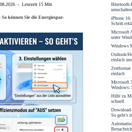
Bluetooth-
.08.2026
Lesezeit
15 Min
umschalten
 So können Sie die Energiespar-
iPhone 16: 
Schritt erkl
Microsoft A
unter Win
Windows M
Outlook/Ho
einfach und
Zeitformat
einfach
Microsoft 
Windows: S
Hilfe zu M
schnell
Download-B
So geht’s 
Automatis
Benachrich