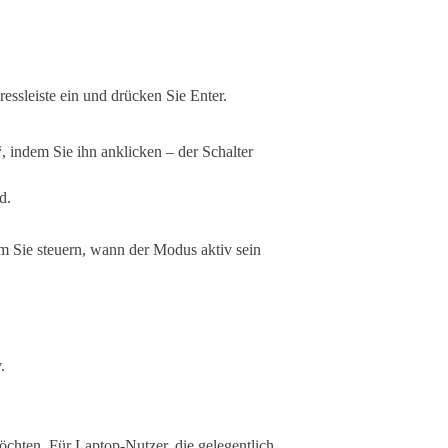
ressleiste ein und drücken Sie Enter.
“
, indem Sie ihn anklicken – der Schalter
d.
em Sie steuern, wann der Modus aktiv sein
.
öchten. Für Laptop-Nutzer, die gelegentlich