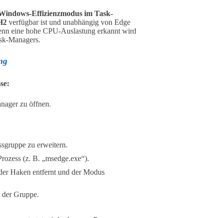
Windows-Effizienzmodus im Task-
H2
verfügbar ist und unabhängig von Edge
, wenn eine hohe CPU-Auslastung erkannt wird
ask-Managers.
ng
se:
nager zu öffnen.
ssgruppe zu erweitern.
rozess (z. B. „msedge.exe“).
der Haken entfernt und der Modus
n der Gruppe.