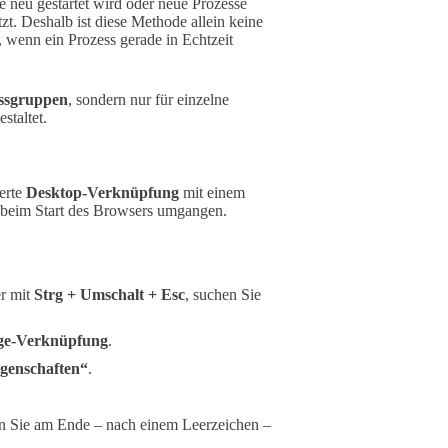
e neu gestartet wird oder neue Prozesse
zt. Deshalb ist diese Methode allein keine
, wenn ein Prozess gerade in Echtzeit
essgruppen
, sondern nur für einzelne
staltet.
erte
Desktop-Verknüpfung
mit einem
s beim Start des Browsers umgangen.
er mit
Strg + Umschalt + Esc
, suchen Sie
ge-Verknüpfung
.
genschaften“
.
n Sie am Ende – nach einem Leerzeichen –