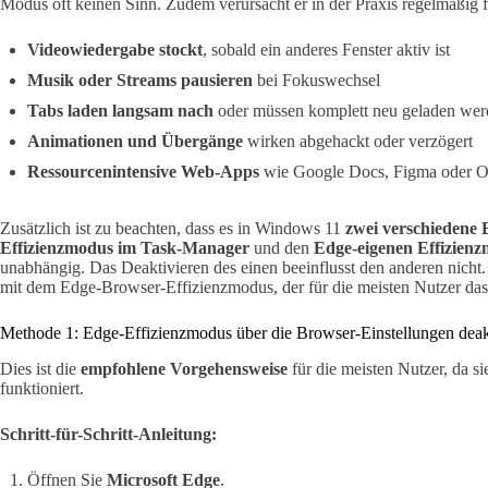
Modus oft keinen Sinn. Zudem verursacht er in der Praxis regelmäßig 
Videowiedergabe stockt
, sobald ein anderes Fenster aktiv ist
Musik oder Streams pausieren
bei Fokuswechsel
Tabs laden langsam nach
oder müssen komplett neu geladen wer
Animationen und Übergänge
wirken abgehackt oder verzögert
Ressourcenintensive Web-Apps
wie Google Docs, Figma oder Off
Zusätzlich ist zu beachten, dass es in Windows 11
zwei verschiedene 
Effizienzmodus im Task-Manager
und den
Edge-eigenen Effizien
unabhängig. Das Deaktivieren des einen beeinflusst den anderen nicht.
mit dem Edge-Browser-Effizienzmodus, der für die meisten Nutzer das e
Methode 1: Edge-Effizienzmodus über die Browser-Einstellungen deak
Dies ist die
empfohlene Vorgehensweise
für die meisten Nutzer, da si
funktioniert.
Schritt-für-Schritt-Anleitung:
Öffnen Sie
Microsoft Edge
.