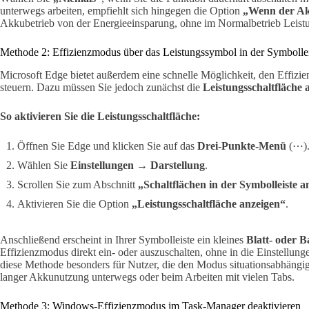
unterwegs arbeiten, empfiehlt sich hingegen die Option
„Wenn der Ak
Akkubetrieb von der Energieeinsparung, ohne im Normalbetrieb Leistu
Methode 2: Effizienzmodus über das Leistungssymbol in der Symbollei
Microsoft Edge bietet außerdem eine schnelle Möglichkeit, den Effizie
steuern. Dazu müssen Sie jedoch zunächst die
Leistungsschaltfläche 
So aktivieren Sie die Leistungsschaltfläche:
Öffnen Sie Edge und klicken Sie auf das
Drei-Punkte-Menü
(⋯)
Wählen Sie
Einstellungen
→
Darstellung
.
Scrollen Sie zum Abschnitt
„Schaltflächen in der Symbolleiste a
Aktivieren Sie die Option
„Leistungsschaltfläche anzeigen“
.
Anschließend erscheint in Ihrer Symbolleiste ein kleines
Blatt- oder B
Effizienzmodus direkt ein- oder auszuschalten, ohne in die Einstellung
diese Methode besonders für Nutzer, die den Modus situationsabhängig
langer Akkunutzung unterwegs oder beim Arbeiten mit vielen Tabs.
Methode 3: Windows-Effizienzmodus im Task-Manager deaktivieren