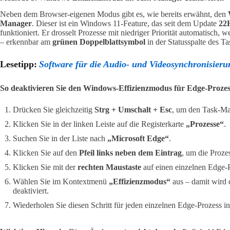
Neben dem Browser-eigenen Modus gibt es, wie bereits erwähnt, den
Manager
. Dieser ist ein Windows 11-Feature, das seit dem Update
22
funktioniert. Er drosselt Prozesse mit niedriger Priorität automatisch
– erkennbar am
grünen Doppelblattsymbol
in der Statusspalte des T
Lesetipp:
Software für die Audio- und Videosynchronisieru
So deaktivieren Sie den Windows-Effizienzmodus für Edge-Prozes
Drücken Sie gleichzeitig
Strg + Umschalt + Esc
, um den Task-Ma
Klicken Sie in der linken Leiste auf die Registerkarte
„Prozesse“
.
Suchen Sie in der Liste nach
„Microsoft Edge“
.
Klicken Sie auf den
Pfeil links neben dem Eintrag
, um die Proze
Klicken Sie mit der
rechten Maustaste
auf einen einzelnen Edge-P
Wählen Sie im Kontextmenü
„Effizienzmodus“
aus – damit wird 
deaktiviert.
Wiederholen Sie diesen Schritt für jeden einzelnen Edge-Prozess i