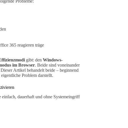
folgende Probleme:
den
ice 365 reagieren träge
Effizienzmodi
gibt: den
Windows-
zmodus im Browser
. Beide sind voneinander
 Dieser Artikel behandelt beide – beginnend
igentliche Problem darstellt.
tivieren
e einfach, dauerhaft und ohne Systemeingriff