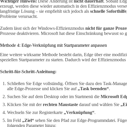
Wichtiger Hinweis:
Diese Änderung ist
nicht dauerhaft
. Sobald Edg
erzeugt, werden diese wieder automatisch in den Effizienzmodus verset
langfristige Lösung – sie empfiehlt sich jedoch als
schnelle Soforthilfe
Probleme verursacht.
Zudem lässt sich der Windows-Effizienzmodus
nicht für ganze Proz
Prozesse deaktivieren. Microsoft hat diese Einschränkung bewusst so ge
Methode 4: Edge-Verknüpfung mit Startparameter anpassen
Eine weitere wirksame Methode besteht darin, Edge über eine modifizi
speziellen Startparameter zu starten. Dadurch wird der Effizienzmodu
Schritt-für-Schritt-Anleitung:
Schließen Sie Edge vollständig. Öffnen Sie dazu den Task-Manag
alle Edge-Prozesse und klicken Sie auf
„Task beenden“
.
Suchen Sie auf dem Desktop oder im Startmenü die
Microsoft Ed
Klicken Sie mit der
rechten Maustaste
darauf und wählen Sie
„Ei
Wechseln Sie zur Registerkarte
„Verknüpfung“
.
Im Feld
„Ziel“
sehen Sie den Pfad zur Edge-Programmdatei. Füge
folgenden Parameter hinzu: