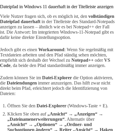
Dateipfad in Windows 11 dauerhaft in der Titelleiste anzeigen
Viele Nutzer fragen sich, ob es möglich ist, den
vollständigen
Dateipfad dauerhaft
in der Titelleiste des Standard-Notepads
anzeigen zu lassen – ähnlich wie es bei Notepad++ der Fall
ist. Die Antwort: Im integrierten Windows-11-Notepad gibt es
dafür keine direkte Einstellungsoption.
Jedoch gibt es einen
Workaround
: Wenn Sie regelmäßig mit
Textdateien arbeiten und den Pfad ständig sehen möchten,
empfiehlt sich deshalb der Wechsel zu
Notepad++
oder
VS
Code
, da beide den Pfad standardmäßig immer anzeigen.
Zudem können Sie im
Datei-Explorer
die Option aktivieren,
die
Dateiendungen
immer anzuzeigen. Das hilft zwar nicht
direkt beim Pfad, erleichtert jedoch die Identifizierung von
Dateien:
Öffnen Sie den
Datei-Explorer
(Windows-Taste + E).
Klicken Sie oben auf
„Ansicht“
→
„Anzeigen“
→
„Dateinamenerweiterungen“
. Alternativ über
„Ansicht“ → „Optionen“ → „Ordner- und
Suchoptionen ändern“ → Reiter „Ansicht“ → Haken