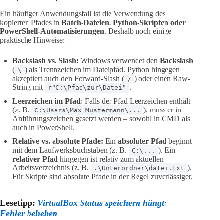
Ein häufiger Anwendungsfall ist die Verwendung des
kopierten Pfades in
Batch-Dateien, Python-Skripten oder
PowerShell-Automatisierungen
. Deshalb noch einige
praktische Hinweise:
Backslash vs. Slash:
Windows verwendet den
Backslash
(
) als Trennzeichen im Dateipfad. Python hingegen
\
akzeptiert auch den Forward-Slash (
) oder einen Raw-
/
String mit
.
r"C:\Pfad\zur\Datei"
Leerzeichen im Pfad:
Falls der Pfad Leerzeichen enthält
(z. B.
), muss er in
C:\Users\Max Mustermann\...
Anführungszeichen gesetzt werden – sowohl in CMD als
auch in PowerShell.
Relative vs. absolute Pfade:
Ein
absoluter Pfad
beginnt
mit dem Laufwerksbuchstaben (z. B.
). Ein
C:\...
relativer Pfad
hingegen ist relativ zum aktuellen
Arbeitsverzeichnis (z. B.
).
.\Unterordner\datei.txt
Für Skripte sind absolute Pfade in der Regel zuverlässiger.
Lesetipp:
VirtualBox Status speichern hängt:
Fehler beheben