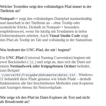
Welcher Texteditor zeigt den vollständigen Pfad immer in der
Titelleiste an?
Notepad++
zeigt den vollständigen Dateipfad standardmäßig
und dauerhaft in der Titelleiste an – ohne Tooltip oder
zusätzliche Klicks. Deshalb ist Notepad++ besonders
empfehlenswert, wenn Sie häufig mit Textdateien in tiefen
Ordnerstrukturen arbeiten. Auch
Visual Studio Code
zeigt
den Pfad als Tooltip im Tab und vollständig in der Statusleiste.
Was bedeutet der UNC-Pfad, der mit \ beginnt?
Ein
UNC-Pfad
(Universal Naming Convention) beginnt mit
zwei Backslashes (
) und zeigt an, dass sich die Datei auf
\\
einem
Netzlaufwerk oder freigegebenen Ordner
befindet,
zum Beispiel
. Windows
\\Server01\Freigabe\Dokumente\datei.txt
11 behandelt diese Pfade genauso wie lokale Pfade – deshalb
funktionieren alle hier beschriebenen Methoden zum Kopieren
und Anzeigen ebenso für Netzwerkpfade.
Wie zeige ich den Pfad im Datei-Explorer als Text und nicht
als Breadcrumb an?