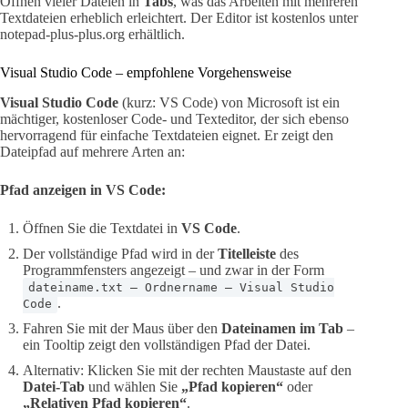
Öffnen vieler Dateien in
Tabs
, was das Arbeiten mit mehreren
Textdateien erheblich erleichtert. Der Editor ist kostenlos unter
notepad-plus-plus.org erhältlich.
Visual Studio Code – empfohlene Vorgehensweise
Visual Studio Code
(kurz: VS Code) von Microsoft ist ein
mächtiger, kostenloser Code- und Texteditor, der sich ebenso
hervorragend für einfache Textdateien eignet. Er zeigt den
Dateipfad auf mehrere Arten an:
Pfad anzeigen in VS Code:
Öffnen Sie die Textdatei in
VS Code
.
Der vollständige Pfad wird in der
Titelleiste
des
Programmfensters angezeigt – und zwar in der Form
dateiname.txt – Ordnername – Visual Studio
.
Code
Fahren Sie mit der Maus über den
Dateinamen im Tab
–
ein Tooltip zeigt den vollständigen Pfad der Datei.
Alternativ: Klicken Sie mit der rechten Maustaste auf den
Datei-Tab
und wählen Sie
„Pfad kopieren“
oder
„Relativen Pfad kopieren“
.