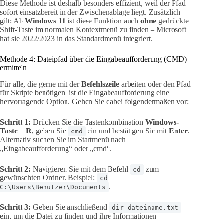
Diese Methode ist deshalb besonders effizient, weil der Pfad
sofort einsatzbereit in der Zwischenablage liegt. Zusätzlich
gilt: Ab
Windows 11
ist diese Funktion auch
ohne
gedrückte
Shift-Taste im normalen Kontextmenü zu finden – Microsoft
hat sie 2022/2023 in das Standardmenü integriert.
Methode 4: Dateipfad über die Eingabeaufforderung (CMD)
ermitteln
Für alle, die gerne mit der
Befehlszeile
arbeiten oder den Pfad
für Skripte benötigen, ist die Eingabeaufforderung eine
hervorragende Option. Gehen Sie dabei folgendermaßen vor:
Schritt 1:
Drücken Sie die Tastenkombination
Windows-
Taste + R
, geben Sie
ein und bestätigen Sie mit
Enter
.
cmd
Alternativ suchen Sie im Startmenü nach
„Eingabeaufforderung“ oder „cmd“.
Schritt 2:
Navigieren Sie mit dem Befehl
zum
cd
gewünschten Ordner. Beispiel:
cd
.
C:\Users\Benutzer\Documents
Schritt 3:
Geben Sie anschließend
dir dateiname.txt
ein, um die Datei zu finden und ihre Informationen