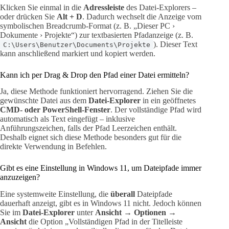
Klicken Sie einmal in die
Adressleiste
des Datei-Explorers –
oder drücken Sie
Alt + D
. Dadurch wechselt die Anzeige vom
symbolischen Breadcrumb-Format (z. B. „Dieser PC ›
Dokumente › Projekte“) zur textbasierten Pfadanzeige (z. B.
). Dieser Text
C:\Users\Benutzer\Documents\Projekte
kann anschließend markiert und kopiert werden.
Kann ich per Drag & Drop den Pfad einer Datei ermitteln?
Ja, diese Methode funktioniert hervorragend. Ziehen Sie die
gewünschte Datei aus dem
Datei-Explorer
in ein geöffnetes
CMD- oder PowerShell-Fenster
. Der vollständige Pfad wird
automatisch als Text eingefügt – inklusive
Anführungszeichen, falls der Pfad Leerzeichen enthält.
Deshalb eignet sich diese Methode besonders gut für die
direkte Verwendung in Befehlen.
Gibt es eine Einstellung in Windows 11, um Dateipfade immer
anzuzeigen?
Eine systemweite Einstellung, die
überall
Dateipfade
dauerhaft anzeigt, gibt es in Windows 11 nicht. Jedoch können
Sie im
Datei-Explorer
unter
Ansicht → Optionen →
Ansicht
die Option „Vollständigen Pfad in der Titelleiste