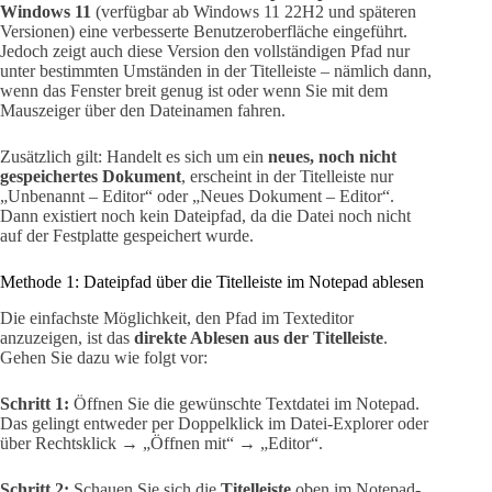
Windows 11
(verfügbar ab Windows 11 22H2 und späteren
Versionen) eine verbesserte Benutzeroberfläche eingeführt.
Jedoch zeigt auch diese Version den vollständigen Pfad nur
unter bestimmten Umständen in der Titelleiste – nämlich dann,
wenn das Fenster breit genug ist oder wenn Sie mit dem
Mauszeiger über den Dateinamen fahren.
Zusätzlich gilt: Handelt es sich um ein
neues, noch nicht
gespeichertes Dokument
, erscheint in der Titelleiste nur
„Unbenannt – Editor“ oder „Neues Dokument – Editor“.
Dann existiert noch kein Dateipfad, da die Datei noch nicht
auf der Festplatte gespeichert wurde.
Methode 1: Dateipfad über die Titelleiste im Notepad ablesen
Die einfachste Möglichkeit, den Pfad im Texteditor
anzuzeigen, ist das
direkte Ablesen aus der Titelleiste
.
Gehen Sie dazu wie folgt vor:
Schritt 1:
Öffnen Sie die gewünschte Textdatei im Notepad.
Das gelingt entweder per Doppelklick im Datei-Explorer oder
über Rechtsklick → „Öffnen mit“ → „Editor“.
Schritt 2:
Schauen Sie sich die
Titelleiste
oben im Notepad-