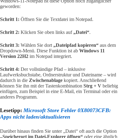
Windows-11-Notepad ist diese Option noch zugänglicher
geworden:
Schritt 1:
Öffnen Sie die Textdatei im Notepad.
Schritt 2:
Klicken Sie oben links auf
„Datei“
.
Schritt 3:
Wählen Sie dort
„Dateipfad kopieren“
aus dem
Dropdown-Menü. Diese Funktion ist ab
Windows 11
Version 22H2
im Notepad integriert.
Schritt 4:
Der vollständige Pfad – inklusive
Laufwerksbuchstabe, Ordnerstruktur und Dateiname – wird
dadurch in die
Zwischenablage
kopiert. Anschließend
können Sie ihn mit der Tastenkombination
Strg + V
beliebig
einfügen, zum Beispiel in eine E-Mail, ein Terminal oder ein
anderes Programm.
Lesetipp:
Microsoft Store Fehler 0X80073CFB:
Apps nicht laden/aktualisieren
Darüber hinaus finden Sie unter „Datei“ oft auch die Option
„Speicherort im Datei-Explorer öffnen“
oder eine ähnlich