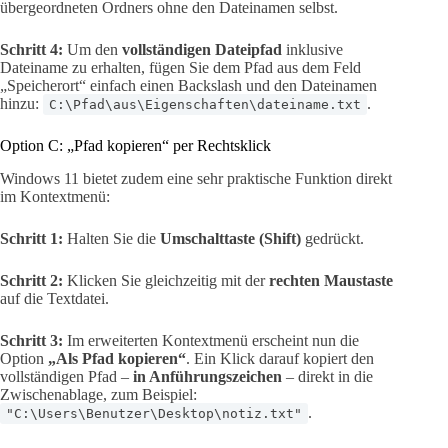
übergeordneten Ordners ohne den Dateinamen selbst.
Schritt 4:
Um den
vollständigen Dateipfad
inklusive
Dateiname zu erhalten, fügen Sie dem Pfad aus dem Feld
„Speicherort“ einfach einen Backslash und den Dateinamen
hinzu:
.
C:\Pfad\aus\Eigenschaften\dateiname.txt
Option C: „Pfad kopieren“ per Rechtsklick
Windows 11 bietet zudem eine sehr praktische Funktion direkt
im Kontextmenü:
Schritt 1:
Halten Sie die
Umschalttaste (Shift)
gedrückt.
Schritt 2:
Klicken Sie gleichzeitig mit der
rechten Maustaste
auf die Textdatei.
Schritt 3:
Im erweiterten Kontextmenü erscheint nun die
Option
„Als Pfad kopieren“
. Ein Klick darauf kopiert den
vollständigen Pfad –
in Anführungszeichen
– direkt in die
Zwischenablage, zum Beispiel:
.
"C:\Users\Benutzer\Desktop\notiz.txt"