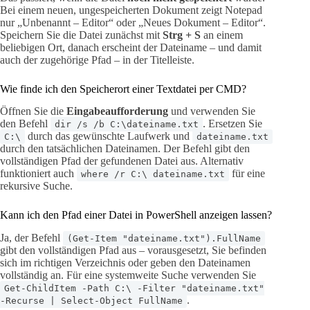
Bei einem neuen, ungespeicherten Dokument zeigt Notepad
nur „Unbenannt – Editor“ oder „Neues Dokument – Editor“.
Speichern Sie die Datei zunächst mit
Strg + S
an einem
beliebigen Ort, danach erscheint der Dateiname – und damit
auch der zugehörige Pfad – in der Titelleiste.
Wie finde ich den Speicherort einer Textdatei per CMD?
Öffnen Sie die
Eingabeaufforderung
und verwenden Sie
den Befehl
. Ersetzen Sie
dir /s /b C:\dateiname.txt
durch das gewünschte Laufwerk und
C:\
dateiname.txt
durch den tatsächlichen Dateinamen. Der Befehl gibt den
vollständigen Pfad der gefundenen Datei aus. Alternativ
funktioniert auch
für eine
where /r C:\ dateiname.txt
rekursive Suche.
Kann ich den Pfad einer Datei in PowerShell anzeigen lassen?
Ja, der Befehl
(Get-Item "dateiname.txt").FullName
gibt den vollständigen Pfad aus – vorausgesetzt, Sie befinden
sich im richtigen Verzeichnis oder geben den Dateinamen
vollständig an. Für eine systemweite Suche verwenden Sie
Get-ChildItem -Path C:\ -Filter "dateiname.txt"
.
-Recurse | Select-Object FullName