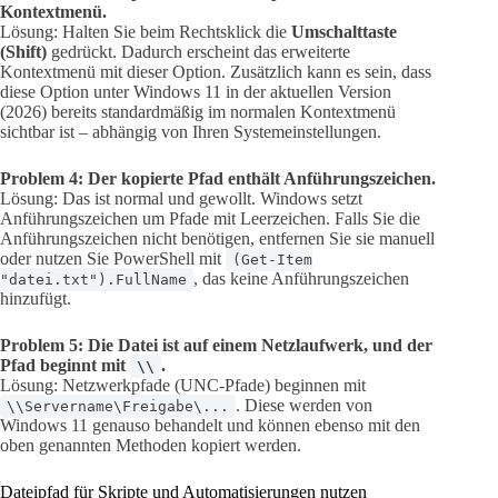
Kontextmenü.
Lösung: Halten Sie beim Rechtsklick die
Umschalttaste
(Shift)
gedrückt. Dadurch erscheint das erweiterte
Kontextmenü mit dieser Option. Zusätzlich kann es sein, dass
diese Option unter Windows 11 in der aktuellen Version
(2026) bereits standardmäßig im normalen Kontextmenü
sichtbar ist – abhängig von Ihren Systemeinstellungen.
Problem 4: Der kopierte Pfad enthält Anführungszeichen.
Lösung: Das ist normal und gewollt. Windows setzt
Anführungszeichen um Pfade mit Leerzeichen. Falls Sie die
Anführungszeichen nicht benötigen, entfernen Sie sie manuell
oder nutzen Sie PowerShell mit
(Get-Item
, das keine Anführungszeichen
"datei.txt").FullName
hinzufügt.
Problem 5: Die Datei ist auf einem Netzlaufwerk, und der
Pfad beginnt mit
.
\\
Lösung: Netzwerkpfade (UNC-Pfade) beginnen mit
. Diese werden von
\\Servername\Freigabe\...
Windows 11 genauso behandelt und können ebenso mit den
oben genannten Methoden kopiert werden.
Dateipfad für Skripte und Automatisierungen nutzen