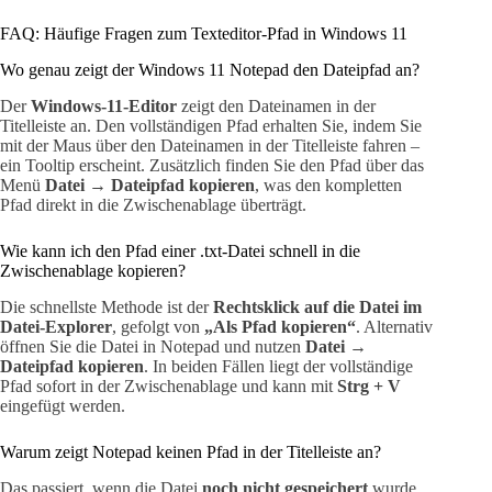
FAQ: Häufige Fragen zum Texteditor-Pfad in Windows 11
Wo genau zeigt der Windows 11 Notepad den Dateipfad an?
Der
Windows-11-Editor
zeigt den Dateinamen in der
Titelleiste an. Den vollständigen Pfad erhalten Sie, indem Sie
mit der Maus über den Dateinamen in der Titelleiste fahren –
ein Tooltip erscheint. Zusätzlich finden Sie den Pfad über das
Menü
Datei → Dateipfad kopieren
, was den kompletten
Pfad direkt in die Zwischenablage überträgt.
Wie kann ich den Pfad einer .txt-Datei schnell in die
Zwischenablage kopieren?
Die schnellste Methode ist der
Rechtsklick auf die Datei im
Datei-Explorer
, gefolgt von
„Als Pfad kopieren“
. Alternativ
öffnen Sie die Datei in Notepad und nutzen
Datei →
Dateipfad kopieren
. In beiden Fällen liegt der vollständige
Pfad sofort in der Zwischenablage und kann mit
Strg + V
eingefügt werden.
Warum zeigt Notepad keinen Pfad in der Titelleiste an?
Das passiert, wenn die Datei
noch nicht gespeichert
wurde.