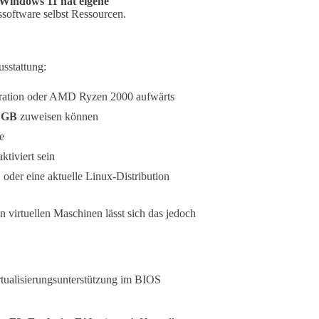
Windows 11 hat eigene
gssoftware selbst Ressourcen.
sstattung:
neration oder AMD Ryzen 2000 aufwärts
 GB
zuweisen können
te
tiviert sein
oder eine aktuelle Linux-Distribution
In virtuellen Maschinen lässt sich das jedoch
 Virtualisierungsunterstützung im BIOS