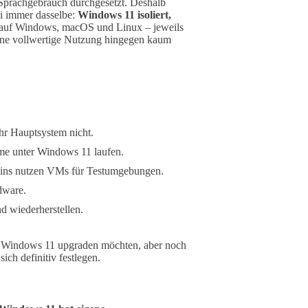
 Sprachgebrauch durchgesetzt. Deshalb
ei immer dasselbe:
Windows 11 isoliert,
t auf Windows, macOS und Linux – jeweils
eine vollwertige Nutzung hingegen kaum
Ihr Hauptsystem nicht.
mme unter Windows 11 laufen.
mins nutzen VMs für Testumgebungen.
dware.
d wiederherstellen.
uf Windows 11 upgraden möchten, aber noch
ich definitiv festlegen.