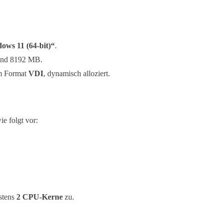
ows 11 (64-bit)“
.
ind 8192 MB.
m Format
VDI
, dynamisch alloziert.
e folgt vor:
stens
2 CPU-Kerne
zu.