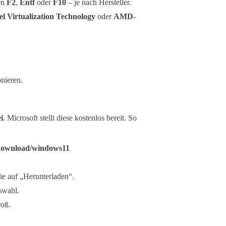
en
F2
,
Entf
oder
F10
– je nach Hersteller.
el Virtualization Technology
oder
AMD-
onieren.
i
. Microsoft stellt diese kostenlos bereit. So
-download/windows11
ie auf „Herunterladen“.
swahl.
oß.