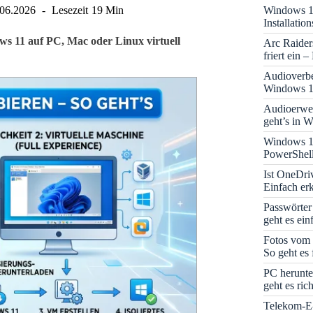
Windows 11
.06.2026
Lesezeit
19 Min
Installati
s 11 auf PC, Mac oder Linux virtuell
Arc Raider
friert ein 
Audioverbe
Windows 1
Audioerwei
geht’s in 
Windows 1
PowerShell
Ist OneDri
Einfach erk
Passwörter
geht es ein
Fotos vom 
So geht es 
PC herunte
geht es rich
Telekom-E-