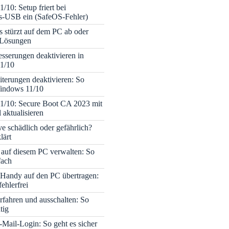
/10: Setup friert bei
ons-USB ein (SafeOS-Fehler)
s stürzt auf dem PC ab oder
– Lösungen
sserungen deaktivieren in
1/10
terungen deaktivieren: So
Windows 11/10
1/10: Secure Boot CA 2023 mit
 aktualisieren
ve schädlich oder gefährlich?
lärt
 auf diesem PC verwalten: So
fach
Handy auf den PC übertragen:
fehlerfrei
rfahren und ausschalten: So
tig
Mail-Login: So geht es sicher