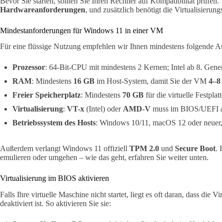
Bevor Sie starten, sollten Sie Ihren Rechner auf Kompatibilität prüfen.
Hardwareanforderungen
, und zusätzlich benötigt die Virtualisierun
Mindestanforderungen für Windows 11 in einer VM
Für eine flüssige Nutzung empfehlen wir Ihnen mindestens folgende Au
Prozessor
: 64-Bit-CPU mit mindestens 2 Kernen; Intel ab 8. Ge
RAM
: Mindestens
16 GB
im Host-System, damit Sie der VM
4–8
Freier Speicherplatz
: Mindestens
70 GB
für die virtuelle Festplat
Virtualisierung
:
VT-x
(Intel) oder
AMD-V
muss im BIOS/UEFI ak
Betriebssystem des Hosts
: Windows 10/11, macOS 12 oder neuer, 
Außerdem verlangt Windows 11 offiziell
TPM 2.0
und
Secure Boot
. 
emulieren oder umgehen – wie das geht, erfahren Sie weiter unten.
Virtualisierung im BIOS aktivieren
Falls Ihre virtuelle Maschine nicht startet, liegt es oft daran, dass die
deaktiviert ist. So aktivieren Sie sie: