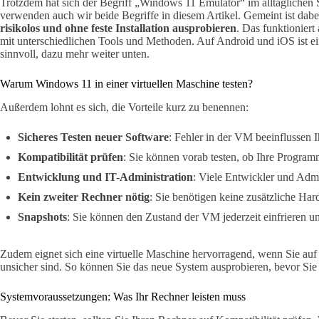
Trotzdem hat sich der Begriff „Windows 11 Emulator“ im alltäglichen
verwenden auch wir beide Begriffe in diesem Artikel. Gemeint ist dab
risikolos und ohne feste Installation ausprobieren
. Das funktionier
mit unterschiedlichen Tools und Methoden. Auf Android und iOS ist 
sinnvoll, dazu mehr weiter unten.
Warum Windows 11 in einer virtuellen Maschine testen?
Außerdem lohnt es sich, die Vorteile kurz zu benennen:
Sicheres Testen neuer Software
: Fehler in der VM beeinflussen 
Kompatibilität prüfen
: Sie können vorab testen, ob Ihre Progra
Entwicklung und IT-Administration
: Viele Entwickler und Ad
Kein zweiter Rechner nötig
: Sie benötigen keine zusätzliche Har
Snapshots
: Sie können den Zustand der VM jederzeit einfrieren un
Zudem eignet sich eine virtuelle Maschine hervorragend, wenn Sie a
unsicher sind. So können Sie das neue System ausprobieren, bevor Sie s
Systemvoraussetzungen: Was Ihr Rechner leisten muss