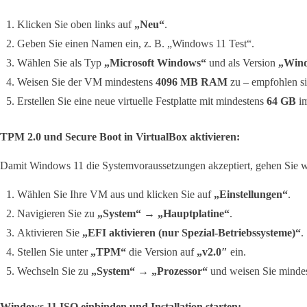
Klicken Sie oben links auf
„Neu“
.
Geben Sie einen Namen ein, z. B. „Windows 11 Test“.
Wählen Sie als Typ
„Microsoft Windows“
und als Version
„Wind
Weisen Sie der VM mindestens
4096 MB RAM
zu – empfohlen s
Erstellen Sie eine neue virtuelle Festplatte mit mindestens
64 GB
i
TPM 2.0 und Secure Boot in VirtualBox aktivieren:
Damit Windows 11 die Systemvoraussetzungen akzeptiert, gehen Sie wi
Wählen Sie Ihre VM aus und klicken Sie auf
„Einstellungen“
.
Navigieren Sie zu
„System“ → „Hauptplatine“
.
Aktivieren Sie
„EFI aktivieren (nur Spezial-Betriebssysteme)“
.
Stellen Sie unter
„TPM“
die Version auf
„v2.0″
ein.
Wechseln Sie zu
„System“ → „Prozessor“
und weisen Sie minde
Windows 11 ISO einbinden und Installation starten: