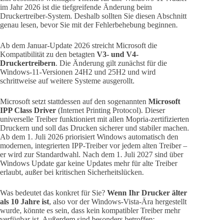
im Jahr 2026 ist die tiefgreifende Änderung beim
Druckertreiber-System. Deshalb sollten Sie diesen Abschnitt
genau lesen, bevor Sie mit der Fehlerbehebung beginnen.
Ab dem Januar-Update 2026 streicht Microsoft die
Kompatibilität zu den betagten
V3- und V4-
Druckertreibern
. Die Änderung gilt zunächst für die
Windows-11-Versionen 24H2 und 25H2 und wird
schrittweise auf weitere Systeme ausgerollt.
Microsoft setzt stattdessen auf den sogenannten
Microsoft
IPP Class Driver
(Internet Printing Protocol). Dieser
universelle Treiber funktioniert mit allen Mopria-zertifizierten
Druckern und soll das Drucken sicherer und stabiler machen.
Ab dem 1. Juli 2026 priorisiert Windows automatisch den
modernen, integrierten IPP-Treiber vor jedem alten Treiber –
er wird zur Standardwahl. Nach dem 1. Juli 2027 sind über
Windows Update gar keine Updates mehr für alte Treiber
erlaubt, außer bei kritischen Sicherheitslücken.
Was bedeutet das konkret für Sie?
Wenn Ihr Drucker älter
als 10 Jahre ist
, also vor der Windows-Vista-Ära hergestellt
wurde, könnte es sein, dass kein kompatibler Treiber mehr
verfügbar ist. Außerdem sind besonders betroffen: