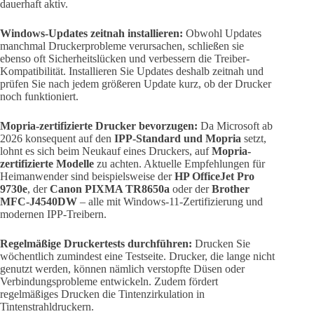
dauerhaft aktiv.
Windows-Updates zeitnah installieren:
Obwohl Updates
manchmal Druckerprobleme verursachen, schließen sie
ebenso oft Sicherheitslücken und verbessern die Treiber-
Kompatibilität. Installieren Sie Updates deshalb zeitnah und
prüfen Sie nach jedem größeren Update kurz, ob der Drucker
noch funktioniert.
Mopria-zertifizierte Drucker bevorzugen:
Da Microsoft ab
2026 konsequent auf den
IPP-Standard und Mopria
setzt,
lohnt es sich beim Neukauf eines Druckers, auf
Mopria-
zertifizierte Modelle
zu achten. Aktuelle Empfehlungen für
Heimanwender sind beispielsweise der
HP OfficeJet Pro
9730e
, der
Canon PIXMA TR8650a
oder der
Brother
MFC-J4540DW
– alle mit Windows-11-Zertifizierung und
modernen IPP-Treibern.
Regelmäßige Druckertests durchführen:
Drucken Sie
wöchentlich zumindest eine Testseite. Drucker, die lange nicht
genutzt werden, können nämlich verstopfte Düsen oder
Verbindungsprobleme entwickeln. Zudem fördert
regelmäßiges Drucken die Tintenzirkulation in
Tintenstrahldruckern.