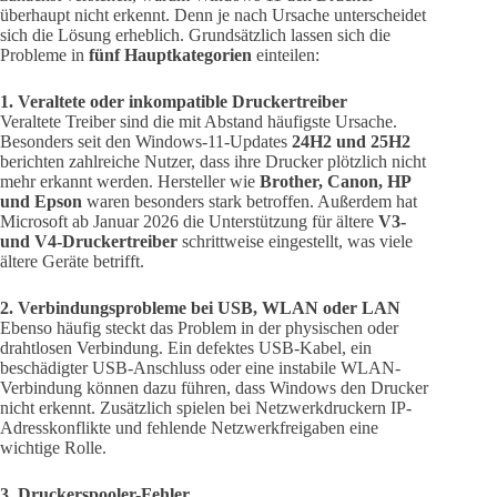
überhaupt nicht erkennt. Denn je nach Ursache unterscheidet
sich die Lösung erheblich. Grundsätzlich lassen sich die
Probleme in
fünf Hauptkategorien
einteilen:
1. Veraltete oder inkompatible Druckertreiber
Veraltete Treiber sind die mit Abstand häufigste Ursache.
Besonders seit den Windows-11-Updates
24H2 und 25H2
berichten zahlreiche Nutzer, dass ihre Drucker plötzlich nicht
mehr erkannt werden. Hersteller wie
Brother, Canon, HP
und Epson
waren besonders stark betroffen. Außerdem hat
Microsoft ab Januar 2026 die Unterstützung für ältere
V3-
und V4-Druckertreiber
schrittweise eingestellt, was viele
ältere Geräte betrifft.
2. Verbindungsprobleme bei USB, WLAN oder LAN
Ebenso häufig steckt das Problem in der physischen oder
drahtlosen Verbindung. Ein defektes USB-Kabel, ein
beschädigter USB-Anschluss oder eine instabile WLAN-
Verbindung können dazu führen, dass Windows den Drucker
nicht erkennt. Zusätzlich spielen bei Netzwerkdruckern IP-
Adresskonflikte und fehlende Netzwerkfreigaben eine
wichtige Rolle.
3. Druckerspooler-Fehler