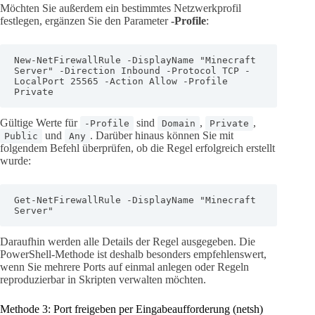
Möchten Sie außerdem ein bestimmtes Netzwerkprofil
festlegen, ergänzen Sie den Parameter
-Profile
:
New-NetFirewallRule -DisplayName "Minecraft 
Server" -Direction Inbound -Protocol TCP -
LocalPort 25565 -Action Allow -Profile 
Private
Gültige Werte für
sind
,
,
-Profile
Domain
Private
und
. Darüber hinaus können Sie mit
Public
Any
folgendem Befehl überprüfen, ob die Regel erfolgreich erstellt
wurde:
Get-NetFirewallRule -DisplayName "Minecraft 
Server"
Daraufhin werden alle Details der Regel ausgegeben. Die
PowerShell-Methode ist deshalb besonders empfehlenswert,
wenn Sie mehrere Ports auf einmal anlegen oder Regeln
reproduzierbar in Skripten verwalten möchten.
Methode 3: Port freigeben per Eingabeaufforderung (netsh)