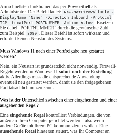
Am schnellsten funktioniert das per
PowerShell
als
Administrator. Der Befehl lautet:
New-NetFirewallRule -
DisplayName "Name" -Direction Inbound -Protocol
. Ersetzen
TCP -LocalPort PORTNUMMER -Action Allow
Sie dabei „PORTNUMMER“ durch die gewünschte Zahl,
zum Beispiel
. Dieser Befehl ist sofort wirksam und
8080
erfordert keinen Neustart des Systems.
Muss Windows 11 nach einer Portfreigabe neu gestartet
werden?
Nein, ein Neustart ist grundsätzlich nicht notwendig. Firewall-
Regeln werden in Windows 11
sofort nach der Erstellung
aktiv. Allerdings muss die entsprechende Anwendung
eventuell neu gestartet werden, damit sie den freigegebenen
Port tatsächlich nutzen kann.
Was ist der Unterschied zwischen einer eingehenden und einer
ausgehenden Regel?
Eine
eingehende Regel
kontrolliert Verbindungen, die von
außen an Ihren Computer gerichtet werden – also wenn
andere Geräte mit Ihrem PC kommunizieren wollen. Eine
ausgehende Regel
hingegen steuert, was Ihr Computer an