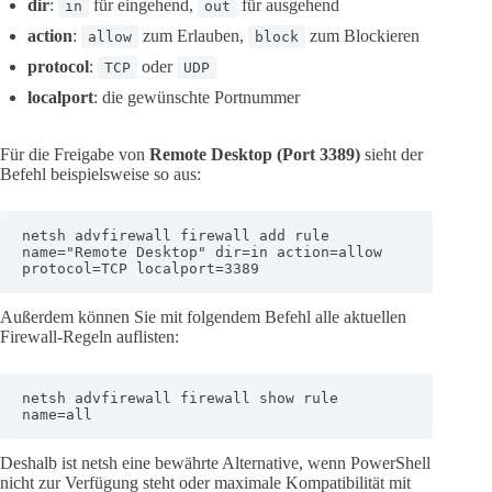
dir
:
für eingehend,
für ausgehend
in
out
action
:
zum Erlauben,
zum Blockieren
allow
block
protocol
:
oder
TCP
UDP
localport
: die gewünschte Portnummer
Für die Freigabe von
Remote Desktop (Port 3389)
sieht der
Befehl beispielsweise so aus:
netsh advfirewall firewall add rule 
name="Remote Desktop" dir=in action=allow 
protocol=TCP localport=3389
Außerdem können Sie mit folgendem Befehl alle aktuellen
Firewall-Regeln auflisten:
netsh advfirewall firewall show rule 
name=all
Deshalb ist netsh eine bewährte Alternative, wenn PowerShell
nicht zur Verfügung steht oder maximale Kompatibilität mit