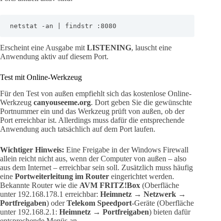
netstat -an | findstr :8080
Erscheint eine Ausgabe mit
LISTENING
, lauscht eine
Anwendung aktiv auf diesem Port.
Test mit Online-Werkzeug
Für den Test von außen empfiehlt sich das kostenlose Online-
Werkzeug
canyouseeme.org
. Dort geben Sie die gewünschte
Portnummer ein und das Werkzeug prüft von außen, ob der
Port erreichbar ist. Allerdings muss dafür die entsprechende
Anwendung auch tatsächlich auf dem Port laufen.
Wichtiger Hinweis:
Eine Freigabe in der Windows Firewall
allein reicht nicht aus, wenn der Computer von außen – also
aus dem Internet – erreichbar sein soll. Zusätzlich muss häufig
eine
Portweiterleitung im Router
eingerichtet werden.
Bekannte Router wie die
AVM FRITZ!Box
(Oberfläche
unter 192.168.178.1 erreichbar:
Heimnetz → Netzwerk →
Portfreigaben
) oder
Telekom Speedport
-Geräte (Oberfläche
unter 192.168.2.1:
Heimnetz → Portfreigaben
) bieten dafür
entsprechende Menüs an.