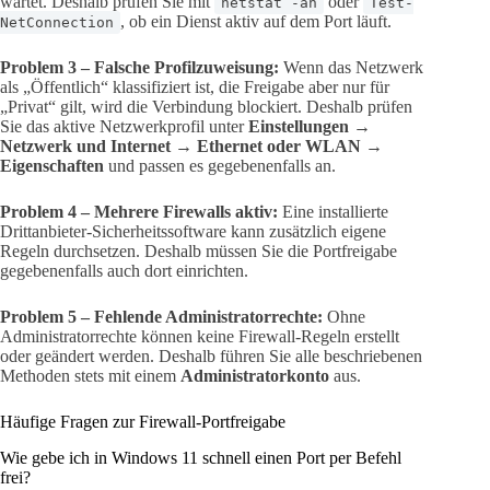
wartet. Deshalb prüfen Sie mit
oder
netstat -an
Test-
, ob ein Dienst aktiv auf dem Port läuft.
NetConnection
Problem 3 – Falsche Profilzuweisung:
Wenn das Netzwerk
als „Öffentlich“ klassifiziert ist, die Freigabe aber nur für
„Privat“ gilt, wird die Verbindung blockiert. Deshalb prüfen
Sie das aktive Netzwerkprofil unter
Einstellungen →
Netzwerk und Internet → Ethernet oder WLAN →
Eigenschaften
und passen es gegebenenfalls an.
Problem 4 – Mehrere Firewalls aktiv:
Eine installierte
Drittanbieter-Sicherheitssoftware kann zusätzlich eigene
Regeln durchsetzen. Deshalb müssen Sie die Portfreigabe
gegebenenfalls auch dort einrichten.
Problem 5 – Fehlende Administratorrechte:
Ohne
Administratorrechte können keine Firewall-Regeln erstellt
oder geändert werden. Deshalb führen Sie alle beschriebenen
Methoden stets mit einem
Administratorkonto
aus.
Häufige Fragen zur Firewall-Portfreigabe
Wie gebe ich in Windows 11 schnell einen Port per Befehl
frei?