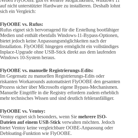
Neben FlyOOBE gibt es weitere Möglichkeiten, Windows 11
auf nicht unterstützter Hardware zu installieren. Deshalb lohnt
sich ein Vergleich:
FlyOOBE vs. Rufus:
Rufus eignet sich hervorragend für die Erstellung bootfähiger
Medien und enthält ebenfalls Windows-11-Bypass-Optionen,
bietet jedoch keine Anpassungsmöglichkeiten nach der
Installation. FlyOOBE hingegen ermöglicht ein vollständiges
Inplace-Upgrade ohne USB-Stick direkt aus dem laufenden
Windows 10-System heraus.
FlyOOBE vs. manuelle Registrierungs-Edits:
Im Gegensatz zu manuellen Registrierungs-Edits oder
riskanten Workarounds automatisiert FlyOOBE den gesamten
Prozess sicher über Microsofts eigene Bypass-Mechanismen.
Manuelle Eingriffe in die Registry erfordern zudem erheblich
mehr technisches Wissen und sind deutlich fehleranfälliger.
FlyOOBE vs. Ventoy:
Ventoy eignet sich besonders, wenn Sie
mehrere ISO-
Dateien auf einem USB-Stick
verwalten möchten. Jedoch
bietet Ventoy keine vergleichbare OOBE-Anpassung oder
Debloating-Funktion wie FlyOOBE.