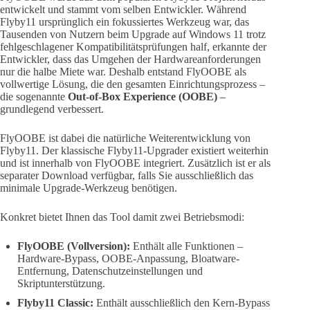
entwickelt und stammt vom selben Entwickler. Während
Flyby11 ursprünglich ein fokussiertes Werkzeug war, das
Tausenden von Nutzern beim Upgrade auf Windows 11 trotz
fehlgeschlagener Kompatibilitätsprüfungen half, erkannte der
Entwickler, dass das Umgehen der Hardwareanforderungen
nur die halbe Miete war. Deshalb entstand FlyOOBE als
vollwertige Lösung, die den gesamten Einrichtungsprozess –
die sogenannte
Out-of-Box Experience (OOBE)
–
grundlegend verbessert.
FlyOOBE ist dabei die natürliche Weiterentwicklung von
Flyby11. Der klassische Flyby11-Upgrader existiert weiterhin
und ist innerhalb von FlyOOBE integriert. Zusätzlich ist er als
separater Download verfügbar, falls Sie ausschließlich das
minimale Upgrade-Werkzeug benötigen.
Konkret bietet Ihnen das Tool damit zwei Betriebsmodi:
FlyOOBE (Vollversion):
Enthält alle Funktionen –
Hardware-Bypass, OOBE-Anpassung, Bloatware-
Entfernung, Datenschutzeinstellungen und
Skriptunterstützung.
Flyby11 Classic:
Enthält ausschließlich den Kern-Bypass