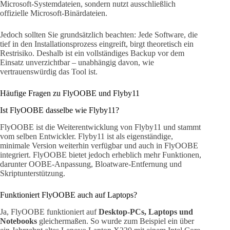
Microsoft-Systemdateien, sondern nutzt ausschließlich
offizielle Microsoft-Binärdateien.
Jedoch sollten Sie grundsätzlich beachten: Jede Software, die
tief in den Installationsprozess eingreift, birgt theoretisch ein
Restrisiko. Deshalb ist ein vollständiges Backup vor dem
Einsatz unverzichtbar – unabhängig davon, wie
vertrauenswürdig das Tool ist.
Häufige Fragen zu FlyOOBE und Flyby11
Ist FlyOOBE dasselbe wie Flyby11?
FlyOOBE ist die Weiterentwicklung von Flyby11 und stammt
vom selben Entwickler. Flyby11 ist als eigenständige,
minimale Version weiterhin verfügbar und auch in FlyOOBE
integriert. FlyOOBE bietet jedoch erheblich mehr Funktionen,
darunter OOBE-Anpassung, Bloatware-Entfernung und
Skriptunterstützung.
Funktioniert FlyOOBE auch auf Laptops?
Ja, FlyOOBE funktioniert auf
Desktop-PCs, Laptops und
Notebooks
gleichermaßen. So wurde zum Beispiel ein über