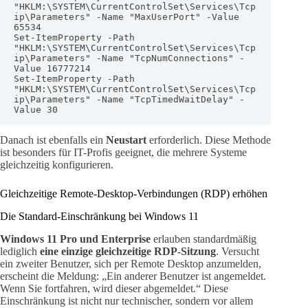
"HKLM:\SYSTEM\CurrentControlSet\Services\Tcp
ip\Parameters" -Name "MaxUserPort" -Value 
65534

Set-ItemProperty -Path 
"HKLM:\SYSTEM\CurrentControlSet\Services\Tcp
ip\Parameters" -Name "TcpNumConnections" -
Value 16777214

Set-ItemProperty -Path 
"HKLM:\SYSTEM\CurrentControlSet\Services\Tcp
ip\Parameters" -Name "TcpTimedWaitDelay" -
Value 30
Danach ist ebenfalls ein
Neustart
erforderlich. Diese Methode
ist besonders für IT-Profis geeignet, die mehrere Systeme
gleichzeitig konfigurieren.
Gleichzeitige Remote-Desktop-Verbindungen (RDP) erhöhen
Die Standard-Einschränkung bei Windows 11
Windows 11 Pro und Enterprise
erlauben standardmäßig
lediglich
eine einzige gleichzeitige RDP-Sitzung
. Versucht
ein zweiter Benutzer, sich per Remote Desktop anzumelden,
erscheint die Meldung: „Ein anderer Benutzer ist angemeldet.
Wenn Sie fortfahren, wird dieser abgemeldet.“ Diese
Einschränkung ist nicht nur technischer, sondern vor allem