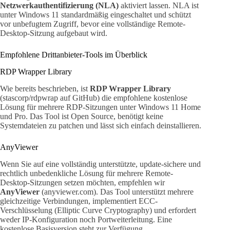
Netzwerkauthentifizierung (NLA)
aktiviert lassen. NLA ist
unter Windows 11 standardmäßig eingeschaltet und schützt
vor unbefugtem Zugriff, bevor eine vollständige Remote-
Desktop-Sitzung aufgebaut wird.
Empfohlene Drittanbieter-Tools im Überblick
RDP Wrapper Library
Wie bereits beschrieben, ist
RDP Wrapper Library
(stascorp/rdpwrap auf GitHub) die empfohlene kostenlose
Lösung für mehrere RDP-Sitzungen unter Windows 11 Home
und Pro. Das Tool ist Open Source, benötigt keine
Systemdateien zu patchen und lässt sich einfach deinstallieren.
AnyViewer
Wenn Sie auf eine vollständig unterstützte, update-sichere und
rechtlich unbedenkliche Lösung für mehrere Remote-
Desktop-Sitzungen setzen möchten, empfehlen wir
AnyViewer
(anyviewer.com). Das Tool unterstützt mehrere
gleichzeitige Verbindungen, implementiert ECC-
Verschlüsselung (Elliptic Curve Cryptography) und erfordert
weder IP-Konfiguration noch Portweiterleitung. Eine
kostenlose Basisversion steht zur Verfügung.