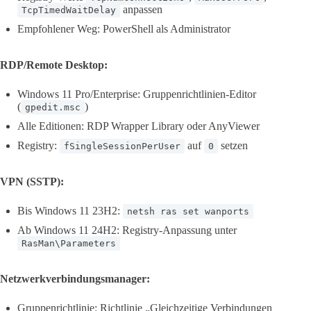
anpassen
TcpTimedWaitDelay
Empfohlener Weg: PowerShell als Administrator
RDP/Remote Desktop:
Windows 11 Pro/Enterprise: Gruppenrichtlinien-Editor
(
)
gpedit.msc
Alle Editionen: RDP Wrapper Library oder AnyViewer
Registry:
auf
setzen
fSingleSessionPerUser
0
VPN (SSTP):
Bis Windows 11 23H2:
netsh ras set wanports
Ab Windows 11 24H2: Registry-Anpassung unter
RasMan\Parameters
Netzwerkverbindungsmanager:
Gruppenrichtlinie: Richtlinie „Gleichzeitige Verbindungen