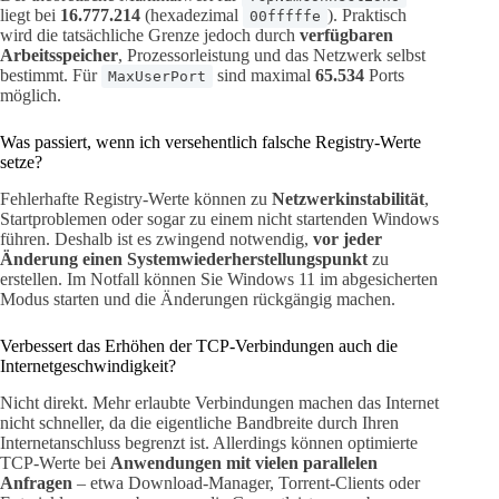
liegt bei
16.777.214
(hexadezimal
). Praktisch
00fffffe
wird die tatsächliche Grenze jedoch durch
verfügbaren
Arbeitsspeicher
, Prozessorleistung und das Netzwerk selbst
bestimmt. Für
sind maximal
65.534
Ports
MaxUserPort
möglich.
Was passiert, wenn ich versehentlich falsche Registry-Werte
setze?
Fehlerhafte Registry-Werte können zu
Netzwerkinstabilität
,
Startproblemen oder sogar zu einem nicht startenden Windows
führen. Deshalb ist es zwingend notwendig,
vor jeder
Änderung einen Systemwiederherstellungspunkt
zu
erstellen. Im Notfall können Sie Windows 11 im abgesicherten
Modus starten und die Änderungen rückgängig machen.
Verbessert das Erhöhen der TCP-Verbindungen auch die
Internetgeschwindigkeit?
Nicht direkt. Mehr erlaubte Verbindungen machen das Internet
nicht schneller, da die eigentliche Bandbreite durch Ihren
Internetanschluss begrenzt ist. Allerdings können optimierte
TCP-Werte bei
Anwendungen mit vielen parallelen
Anfragen
– etwa Download-Manager, Torrent-Clients oder