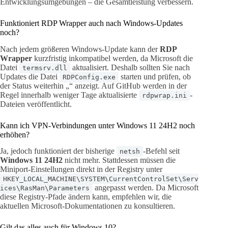
Entwicklungsumgebungen – die Gesamtleistung verbessern.
Funktioniert RDP Wrapper auch nach Windows-Updates
noch?
Nach jedem größeren Windows-Update kann der
RDP
Wrapper
kurzfristig inkompatibel werden, da Microsoft die
Datei
aktualisiert. Deshalb sollten Sie nach
termsrv.dll
Updates die Datei
starten und prüfen, ob
RDPConfig.exe
der Status weiterhin „“ anzeigt. Auf GitHub werden in der
Regel innerhalb weniger Tage aktualisierte
-
rdpwrap.ini
Dateien veröffentlicht.
Kann ich VPN-Verbindungen unter Windows 11 24H2 noch
erhöhen?
Ja, jedoch funktioniert der bisherige
-Befehl seit
netsh
Windows 11 24H2
nicht mehr. Stattdessen müssen die
Miniport-Einstellungen direkt in der Registry unter
HKEY_LOCAL_MACHINE\SYSTEM\CurrentControlSet\Serv
angepasst werden. Da Microsoft
ices\RasMan\Parameters
diese Registry-Pfade ändern kann, empfehlen wir, die
aktuellen Microsoft-Dokumentationen zu konsultieren.
Gilt das alles auch für Windows 10?