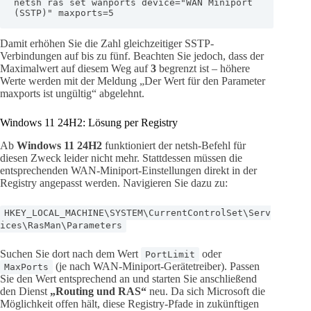
netsh ras set wanports device="WAN Miniport 
(SSTP)" maxports=5
Damit erhöhen Sie die Zahl gleichzeitiger SSTP-
Verbindungen auf bis zu fünf. Beachten Sie jedoch, dass der
Maximalwert auf diesem Weg auf
3
begrenzt ist – höhere
Werte werden mit der Meldung „Der Wert für den Parameter
maxports ist ungültig“ abgelehnt.
Windows 11 24H2: Lösung per Registry
Ab
Windows 11 24H2
funktioniert der netsh-Befehl für
diesen Zweck leider nicht mehr. Stattdessen müssen die
entsprechenden WAN-Miniport-Einstellungen direkt in der
Registry angepasst werden. Navigieren Sie dazu zu:
HKEY_LOCAL_MACHINE\SYSTEM\CurrentControlSet\Serv
ices\RasMan\Parameters
Suchen Sie dort nach dem Wert
oder
PortLimit
(je nach WAN-Miniport-Gerätetreiber). Passen
MaxPorts
Sie den Wert entsprechend an und starten Sie anschließend
den Dienst
„Routing und RAS“
neu. Da sich Microsoft die
Möglichkeit offen hält, diese Registry-Pfade in zukünftigen