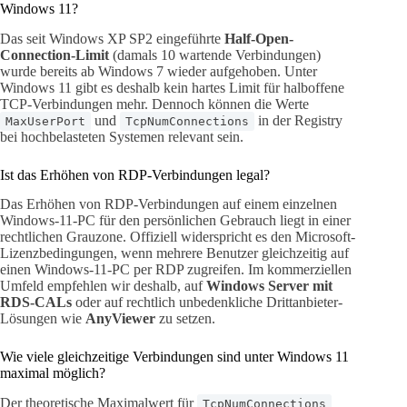
Windows 11?
Das seit Windows XP SP2 eingeführte
Half-Open-
Connection-Limit
(damals 10 wartende Verbindungen)
wurde bereits ab Windows 7 wieder aufgehoben. Unter
Windows 11 gibt es deshalb kein hartes Limit für halboffene
TCP-Verbindungen mehr. Dennoch können die Werte
und
in der Registry
MaxUserPort
TcpNumConnections
bei hochbelasteten Systemen relevant sein.
Ist das Erhöhen von RDP-Verbindungen legal?
Das Erhöhen von RDP-Verbindungen auf einem einzelnen
Windows-11-PC für den persönlichen Gebrauch liegt in einer
rechtlichen Grauzone. Offiziell widerspricht es den Microsoft-
Lizenzbedingungen, wenn mehrere Benutzer gleichzeitig auf
einen Windows-11-PC per RDP zugreifen. Im kommerziellen
Umfeld empfehlen wir deshalb, auf
Windows Server mit
RDS-CALs
oder auf rechtlich unbedenkliche Drittanbieter-
Lösungen wie
AnyViewer
zu setzen.
Wie viele gleichzeitige Verbindungen sind unter Windows 11
maximal möglich?
Der theoretische Maximalwert für
TcpNumConnections