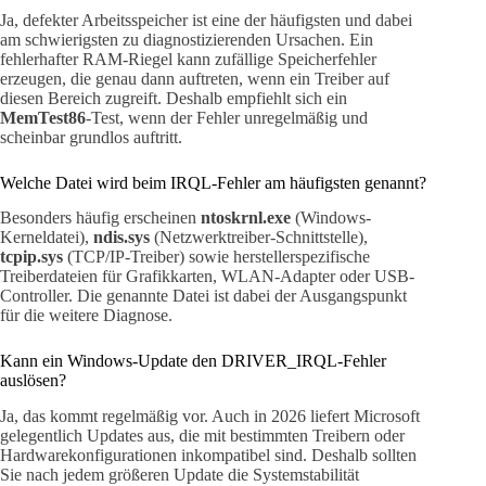
Ja, defekter Arbeitsspeicher ist eine der häufigsten und dabei
am schwierigsten zu diagnostizierenden Ursachen. Ein
fehlerhafter RAM-Riegel kann zufällige Speicherfehler
erzeugen, die genau dann auftreten, wenn ein Treiber auf
diesen Bereich zugreift. Deshalb empfiehlt sich ein
MemTest86
-Test, wenn der Fehler unregelmäßig und
scheinbar grundlos auftritt.
Welche Datei wird beim IRQL-Fehler am häufigsten genannt?
Besonders häufig erscheinen
ntoskrnl.exe
(Windows-
Kerneldatei),
ndis.sys
(Netzwerktreiber-Schnittstelle),
tcpip.sys
(TCP/IP-Treiber) sowie herstellerspezifische
Treiberdateien für Grafikkarten, WLAN-Adapter oder USB-
Controller. Die genannte Datei ist dabei der Ausgangspunkt
für die weitere Diagnose.
Kann ein Windows-Update den DRIVER_IRQL-Fehler
auslösen?
Ja, das kommt regelmäßig vor. Auch in 2026 liefert Microsoft
gelegentlich Updates aus, die mit bestimmten Treibern oder
Hardwarekonfigurationen inkompatibel sind. Deshalb sollten
Sie nach jedem größeren Update die Systemstabilität