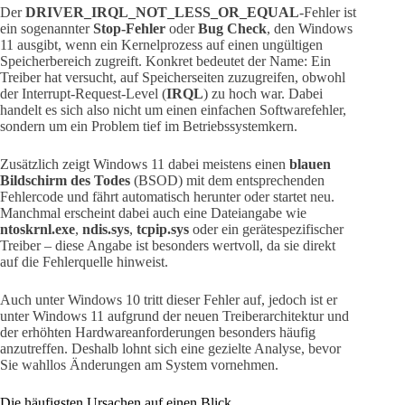
Der
DRIVER_IRQL_NOT_LESS_OR_EQUAL
-Fehler ist
ein sogenannter
Stop-Fehler
oder
Bug Check
, den Windows
11 ausgibt, wenn ein Kernelprozess auf einen ungültigen
Speicherbereich zugreift. Konkret bedeutet der Name: Ein
Treiber hat versucht, auf Speicherseiten zuzugreifen, obwohl
der Interrupt-Request-Level (
IRQL
) zu hoch war. Dabei
handelt es sich also nicht um einen einfachen Softwarefehler,
sondern um ein Problem tief im Betriebssystemkern.
Zusätzlich zeigt Windows 11 dabei meistens einen
blauen
Bildschirm des Todes
(BSOD) mit dem entsprechenden
Fehlercode und fährt automatisch herunter oder startet neu.
Manchmal erscheint dabei auch eine Dateiangabe wie
ntoskrnl.exe
,
ndis.sys
,
tcpip.sys
oder ein gerätespezifischer
Treiber – diese Angabe ist besonders wertvoll, da sie direkt
auf die Fehlerquelle hinweist.
Auch unter Windows 10 tritt dieser Fehler auf, jedoch ist er
unter Windows 11 aufgrund der neuen Treiberarchitektur und
der erhöhten Hardwareanforderungen besonders häufig
anzutreffen. Deshalb lohnt sich eine gezielte Analyse, bevor
Sie wahllos Änderungen am System vornehmen.
Die häufigsten Ursachen auf einen Blick