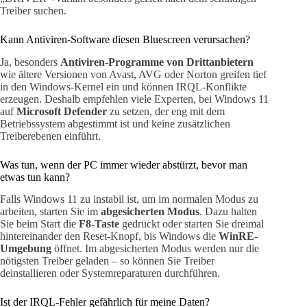
Treiber suchen.
Kann Antiviren-Software diesen Bluescreen verursachen?
Ja, besonders
Antiviren-Programme von Drittanbietern
wie ältere Versionen von Avast, AVG oder Norton greifen tief
in den Windows-Kernel ein und können IRQL-Konflikte
erzeugen. Deshalb empfehlen viele Experten, bei Windows 11
auf
Microsoft Defender
zu setzen, der eng mit dem
Betriebssystem abgestimmt ist und keine zusätzlichen
Treiberebenen einführt.
Was tun, wenn der PC immer wieder abstürzt, bevor man
etwas tun kann?
Falls Windows 11 zu instabil ist, um im normalen Modus zu
arbeiten, starten Sie im
abgesicherten Modus
. Dazu halten
Sie beim Start die
F8-Taste
gedrückt oder starten Sie dreimal
hintereinander den Reset-Knopf, bis Windows die
WinRE-
Umgebung
öffnet. Im abgesicherten Modus werden nur die
nötigsten Treiber geladen – so können Sie Treiber
deinstallieren oder Systemreparaturen durchführen.
Ist der IRQL-Fehler gefährlich für meine Daten?