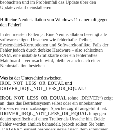
beobachten und im Problemfall das Update über den
Updateverlauf deinstallieren.
Hilft eine Neuinstallation von Windows 11 dauerhaft gegen
den Fehler?
In den meisten Fällen ja. Eine Neuinstallation beseitigt alle
softwareseitigen Ursachen wie fehlerhafte Treiber,
Systemdatei-Korruptionen und Softwarekonflikte. Falls der
Fehler jedoch durch defekte Hardware – also schlechten
RAM, eine instabile Grafikkarte oder ein fehlerhaftes
Mainboard – verursacht wird, bleibt er auch nach einer
Neuinstallation bestehen.
Was ist der Unterschied zwischen
IRQL_NOT_LESS_OR_EQUAL und
DRIVER_IRQL_NOT_LESS_OR_EQUAL?
IRQL_NOT_LESS_OR_EQUAL
(ohne „DRIVER“) zeigt
an, dass das Betriebssystem selbst oder ein unbekannter
Prozess einen unzulässigen Speicherzugriff ausgeführt hat.
DRIVER_IRQL_NOT_LESS_OR_EQUAL
hingegen
deutet spezifisch auf einen Treiber als Ursache hin. Beide
Fehler werden ähnlich behandelt, jedoch sollten Sie beim
„DRIVER“-Variant besonders gezielt nach dem schuldigen