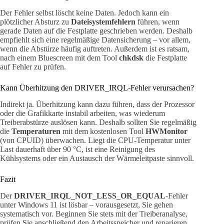
Der Fehler selbst löscht keine Daten. Jedoch kann ein
plötzlicher Absturz zu
Dateisystemfehlern
führen, wenn
gerade Daten auf die Festplatte geschrieben werden. Deshalb
empfiehlt sich eine regelmäßige Datensicherung – vor allem,
wenn die Abstürze häufig auftreten. Außerdem ist es ratsam,
nach einem Bluescreen mit dem Tool
chkdsk
die Festplatte
auf Fehler zu prüfen.
Kann Überhitzung den DRIVER_IRQL-Fehler verursachen?
Indirekt ja. Überhitzung kann dazu führen, dass der Prozessor
oder die Grafikkarte instabil arbeiten, was wiederum
Treiberabstürze auslösen kann. Deshalb sollten Sie regelmäßig
die
Temperaturen
mit dem kostenlosen Tool
HWMonitor
(von CPUID) überwachen. Liegt die CPU-Temperatur unter
Last dauerhaft über 90 °C, ist eine Reinigung des
Kühlsystems oder ein Austausch der Wärmeleitpaste sinnvoll.
Fazit
Der
DRIVER_IRQL_NOT_LESS_OR_EQUAL
-Fehler
unter Windows 11 ist lösbar – vorausgesetzt, Sie gehen
systematisch vor. Beginnen Sie stets mit der Treiberanalyse,
prüfen Sie anschließend den Arbeitsspeicher und reparieren