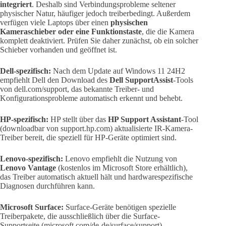
integriert
. Deshalb sind Verbindungsprobleme seltener
physischer Natur, häufiger jedoch treiberbedingt. Außerdem
verfügen viele Laptops über einen
physischen
Kameraschieber oder eine Funktionstaste
, die die Kamera
komplett deaktiviert. Prüfen Sie daher zunächst, ob ein solcher
Schieber vorhanden und geöffnet ist.
Dell-spezifisch:
Nach dem Update auf Windows 11 24H2
empfiehlt Dell den Download des
Dell SupportAssist
-Tools
von dell.com/support, das bekannte Treiber- und
Konfigurationsprobleme automatisch erkennt und behebt.
HP-spezifisch:
HP stellt über das
HP Support Assistant
-Tool
(downloadbar von support.hp.com) aktualisierte IR-Kamera-
Treiber bereit, die speziell für HP-Geräte optimiert sind.
Lenovo-spezifisch:
Lenovo empfiehlt die Nutzung von
Lenovo Vantage
(kostenlos im Microsoft Store erhältlich),
das Treiber automatisch aktuell hält und hardwarespezifische
Diagnosen durchführen kann.
Microsoft Surface:
Surface-Geräte benötigen spezielle
Treiberpakete, die ausschließlich über die Surface-
Supportseite (microsoft.com/de-de/surface/support)