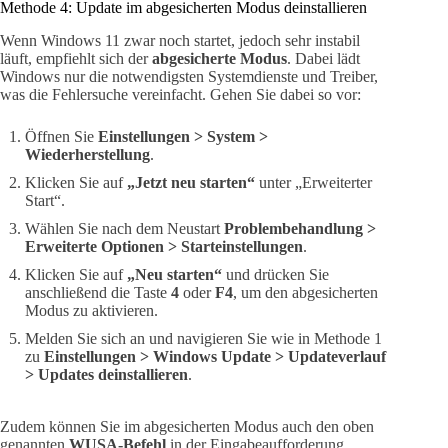
Methode 4: Update im abgesicherten Modus deinstallieren
Wenn Windows 11 zwar noch startet, jedoch sehr instabil
läuft, empfiehlt sich der
abgesicherte Modus
. Dabei lädt
Windows nur die notwendigsten Systemdienste und Treiber,
was die Fehlersuche vereinfacht. Gehen Sie dabei so vor:
Öffnen Sie
Einstellungen > System >
Wiederherstellung
.
Klicken Sie auf
„Jetzt neu starten“
unter „Erweiterter
Start“.
Wählen Sie nach dem Neustart
Problembehandlung >
Erweiterte Optionen > Starteinstellungen
.
Klicken Sie auf
„Neu starten“
und drücken Sie
anschließend die Taste
4
oder
F4
, um den abgesicherten
Modus zu aktivieren.
Melden Sie sich an und navigieren Sie wie in Methode 1
zu
Einstellungen > Windows Update > Updateverlauf
> Updates deinstallieren
.
Zudem können Sie im abgesicherten Modus auch den oben
genannten
WUSA-Befehl
in der Eingabeaufforderung