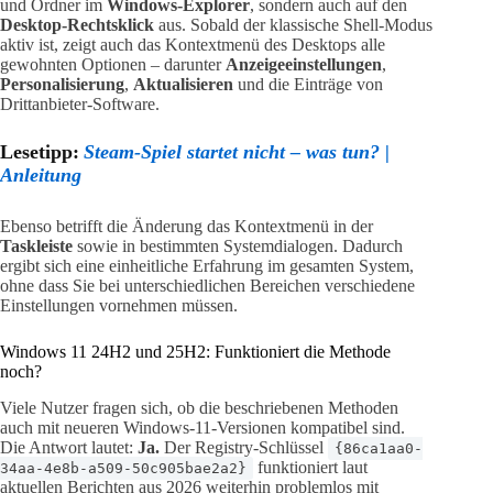
und Ordner im
Windows-Explorer
, sondern auch auf den
Desktop-Rechtsklick
aus. Sobald der klassische Shell-Modus
aktiv ist, zeigt auch das Kontextmenü des Desktops alle
gewohnten Optionen – darunter
Anzeigeeinstellungen
,
Personalisierung
,
Aktualisieren
und die Einträge von
Drittanbieter-Software.
Lesetipp:
Steam-Spiel startet nicht – was tun? |
Anleitung
Ebenso betrifft die Änderung das Kontextmenü in der
Taskleiste
sowie in bestimmten Systemdialogen. Dadurch
ergibt sich eine einheitliche Erfahrung im gesamten System,
ohne dass Sie bei unterschiedlichen Bereichen verschiedene
Einstellungen vornehmen müssen.
Windows 11 24H2 und 25H2: Funktioniert die Methode
noch?
Viele Nutzer fragen sich, ob die beschriebenen Methoden
auch mit neueren Windows-11-Versionen kompatibel sind.
Die Antwort lautet:
Ja.
Der Registry-Schlüssel
{86ca1aa0-
funktioniert laut
34aa-4e8b-a509-50c905bae2a2}
aktuellen Berichten aus 2026 weiterhin problemlos mit