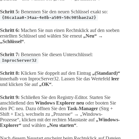
Schritt 5:
Benennen Sie den neuen Schlüssel exakt so:
{86ca1aa0-34aa-4e8b-a509-50c905bae2a2}
Schritt 6:
Machen Sie nun einen Rechtsklick auf den soeben
erstellten Schlüssel und wählen Sie erneut
„Neu“ →
„Schlüssel“
.
Schritt 7:
Benennen Sie diesen Unterschlüssel:
InprocServer32
Schritt 8:
Klicken Sie doppelt auf den Eintrag
„(Standard)“
innerhalb von InprocServer32. Lassen Sie das Wertefeld
leer
und klicken Sie auf
„OK“
.
Schritt 9:
Schließen Sie den Registry-Editor. Starten Sie
anschließend den
Windows Explorer neu
oder booten Sie
den PC neu. Dazu öffnen Sie den
Task-Manager
(Strg +
Shift + Esc), wechseln zu „Prozesse“ → „Windows-
Prozesse“, klicken mit der rechten Maustaste auf
„Windows-
Explorer“
und wählen
„Neu starten“
.
Nach diesem Neustart erscheint beim Rechtsklick auf Dateien,