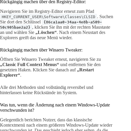
Rückgängig machen über den Registry-Editor:
Navigieren Sie im Registry-Editor erneut zum Pfad
. Suchen
HKEY_CURRENT_USER\Software\Classes\CLSID
Sie dort den Schlüssel
{86ca1aa0-34aa-4e8b-a509-
, klicken Sie ihn mit der rechten Maustaste
50c905bae2a2}
an und wählen Sie
„Löschen“
. Nach einem Neustart des
Explorers greift das neue Menü wieder.
Rückgängig machen über Winaero Tweaker:
Öffnen Sie Winaero Tweaker erneut, navigieren Sie zu
„Classic Full Context Menus“
und entfernen Sie den
gesetzten Haken. Klicken Sie danach auf
„Restart
Explorer“
.
Alle drei Methoden sind vollständig reversibel und
hinterlassen keine Rückstände im System.
Was tun, wenn die Änderung nach einem Windows-Update
verschwunden ist?
Gelegentlich berichten Nutzer, dass das klassische
Kontextmenü nach einem größeren Windows-Update wieder
verschwunden ist. Das geschieht jedoch eher selten, da die