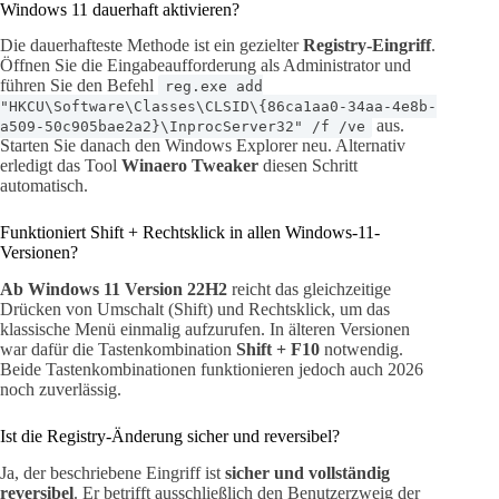
Windows 11 dauerhaft aktivieren?
Die dauerhafteste Methode ist ein gezielter
Registry-Eingriff
.
Öffnen Sie die Eingabeaufforderung als Administrator und
führen Sie den Befehl
reg.exe add
"HKCU\Software\Classes\CLSID\{86ca1aa0-34aa-4e8b-
aus.
a509-50c905bae2a2}\InprocServer32" /f /ve
Starten Sie danach den Windows Explorer neu. Alternativ
erledigt das Tool
Winaero Tweaker
diesen Schritt
automatisch.
Funktioniert Shift + Rechtsklick in allen Windows-11-
Versionen?
Ab Windows 11 Version 22H2
reicht das gleichzeitige
Drücken von Umschalt (Shift) und Rechtsklick, um das
klassische Menü einmalig aufzurufen. In älteren Versionen
war dafür die Tastenkombination
Shift + F10
notwendig.
Beide Tastenkombinationen funktionieren jedoch auch 2026
noch zuverlässig.
Ist die Registry-Änderung sicher und reversibel?
Ja, der beschriebene Eingriff ist
sicher und vollständig
reversibel
. Er betrifft ausschließlich den Benutzerzweig der