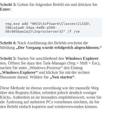
Schritt 3:
Geben Sie folgenden Befehl ein und drücken Sie
Enter
:
reg.exe add "HKCU\Software\Classes\CLSID\
{86ca1aa0-34aa-4e8b-a509-
50c905bae2a2}\InprocServer32" /f /ve
Schritt 4:
Nach Ausführung des Befehls erscheint die
Meldung
„Der Vorgang wurde erfolgreich abgeschlossen.“
Schritt 5:
Starten Sie anschließend den
Windows Explorer
neu. Öffnen Sie dazu den Task-Manager (Strg + Shift + Esc),
suchen Sie unter „Windows-Prozesse“ den Eintrag
„Windows-Explorer“
und klicken Sie mit der rechten
Maustaste darauf. Wählen Sie
„Neu starten“
.
Diese Methode ist ebenso zuverlässig wie der manuelle Weg
über den Registry-Editor, erfordert jedoch deutlich weniger
Klicks. Außerdem ist sie besonders empfehlenswert, wenn Sie
die Änderung auf mehreren PCs vornehmen möchten, da Sie
den Befehl einfach kopieren und wiederverwenden können.