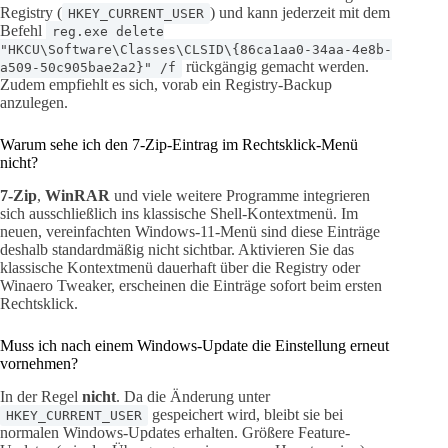
Registry (
) und kann jederzeit mit dem
HKEY_CURRENT_USER
Befehl
reg.exe delete
"HKCU\Software\Classes\CLSID\{86ca1aa0-34aa-4e8b-
rückgängig gemacht werden.
a509-50c905bae2a2}" /f
Zudem empfiehlt es sich, vorab ein Registry-Backup
anzulegen.
Warum sehe ich den 7-Zip-Eintrag im Rechtsklick-Menü
nicht?
7-Zip
,
WinRAR
und viele weitere Programme integrieren
sich ausschließlich ins klassische Shell-Kontextmenü. Im
neuen, vereinfachten Windows-11-Menü sind diese Einträge
deshalb standardmäßig nicht sichtbar. Aktivieren Sie das
klassische Kontextmenü dauerhaft über die Registry oder
Winaero Tweaker, erscheinen die Einträge sofort beim ersten
Rechtsklick.
Muss ich nach einem Windows-Update die Einstellung erneut
vornehmen?
In der Regel
nicht
. Da die Änderung unter
gespeichert wird, bleibt sie bei
HKEY_CURRENT_USER
normalen Windows-Updates erhalten. Größere Feature-