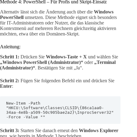
Methode 4: PowerShell – Für Profis und Skript-Einsatz
Alternativ lässt sich die Änderung auch über die
Windows
PowerShell
umsetzen. Diese Methode eignet sich besonders
für IT-Administratoren oder Nutzer, die das klassische
Kontextmenü auf mehreren Rechnern gleichzeitig aktivieren
möchten, etwa über ein Domänen-Skript.
Anleitung:
Schritt 1:
Drücken Sie
Windows-Taste + X
und wählen Sie
„Windows PowerShell (Administrator)“
oder
„Terminal
(Administrator)“
. Bestätigen Sie mit „Ja“.
Schritt 2:
Fügen Sie folgenden Befehl ein und drücken Sie
Enter
:
New-Item -Path 
"HKCU:\Software\Classes\CLSID\{86ca1aa0-
34aa-4e8b-a509-50c905bae2a2}\InprocServer32" 
-Force -Value ""
Schritt 3:
Starten Sie danach erneut den
Windows Explorer
neu, wie bereits in Methode 3 beschrieben.