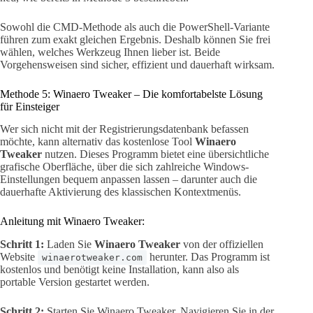
Sowohl die CMD-Methode als auch die PowerShell-Variante
führen zum exakt gleichen Ergebnis. Deshalb können Sie frei
wählen, welches Werkzeug Ihnen lieber ist. Beide
Vorgehensweisen sind sicher, effizient und dauerhaft wirksam.
Methode 5: Winaero Tweaker – Die komfortabelste Lösung
für Einsteiger
Wer sich nicht mit der Registrierungsdatenbank befassen
möchte, kann alternativ das kostenlose Tool
Winaero
Tweaker
nutzen. Dieses Programm bietet eine übersichtliche
grafische Oberfläche, über die sich zahlreiche Windows-
Einstellungen bequem anpassen lassen – darunter auch die
dauerhafte Aktivierung des klassischen Kontextmenüs.
Anleitung mit Winaero Tweaker:
Schritt 1:
Laden Sie
Winaero Tweaker
von der offiziellen
Website
herunter. Das Programm ist
winaerotweaker.com
kostenlos und benötigt keine Installation, kann also als
portable Version gestartet werden.
Schritt 2:
Starten Sie Winaero Tweaker. Navigieren Sie in der