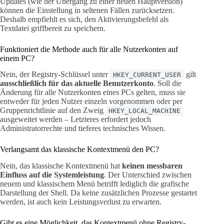
Updates (wie der Übergang zu einer neuen Hauptversion)
können die Einstellung in seltenen Fällen zurücksetzen.
Deshalb empfiehlt es sich, den Aktivierungsbefehl als
Textdatei griffbereit zu speichern.
Funktioniert die Methode auch für alle Nutzerkonten auf
einem PC?
Nein, der Registry-Schlüssel unter
gilt
HKEY_CURRENT_USER
ausschließlich für das aktuelle Benutzerkonto
. Soll die
Änderung für alle Nutzerkonten eines PCs gelten, muss sie
entweder für jeden Nutzer einzeln vorgenommen oder per
Gruppenrichtlinie auf den Zweig
HKEY_LOCAL_MACHINE
ausgeweitet werden – Letzteres erfordert jedoch
Administratorrechte und tieferes technisches Wissen.
Verlangsamt das klassische Kontextmenü den PC?
Nein, das klassische Kontextmenü hat
keinen messbaren
Einfluss auf die Systemleistung
. Der Unterschied zwischen
neuem und klassischem Menü betrifft lediglich die grafische
Darstellung der Shell. Da keine zusätzlichen Prozesse gestartet
werden, ist auch kein Leistungsverlust zu erwarten.
Gibt es eine Möglichkeit, das Kontextmenü ohne Registry-