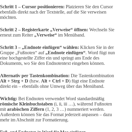
Schritt 1 – Cursor positionieren:
Platzieren Sie den Cursor
ebenfalls direkt nach der Textstelle, auf die Sie verweisen
möchten.
Schritt 2 – Registerkarte „Verweise“ öffnen:
Wechseln Sie
erneut zum Reiter
„Verweise“
im Menüband.
Schritt 3 – „Endnote einfügen“ wählen:
Klicken Sie in der
Gruppe „Fußnoten“ auf
„Endnote einfügen“
. Word fügt nun
eine hochgestellte Ziffer ein und springt ans Ende des
Dokuments, wo Sie den Endnotentext eingeben können.
Alternativ per Tastenkombination:
Die Tastenkombination
Alt + Strg + D
(bzw.
Alt + Ctrl + D
) fügt eine Endnote
direkt ein – ebenfalls ohne Umweg über das Menüband.
Wichtig:
Bei Endnoten verwendet Word standardmäßig
römische Kleinbuchstaben
(i, ii, iii …), während Fußnoten
mit
arabischen Ziffern
(1, 2, 3 …) nummeriert werden.
Außerdem können Sie das Format jederzeit anpassen – dazu
mehr im Abschnitt zur Formatierung.