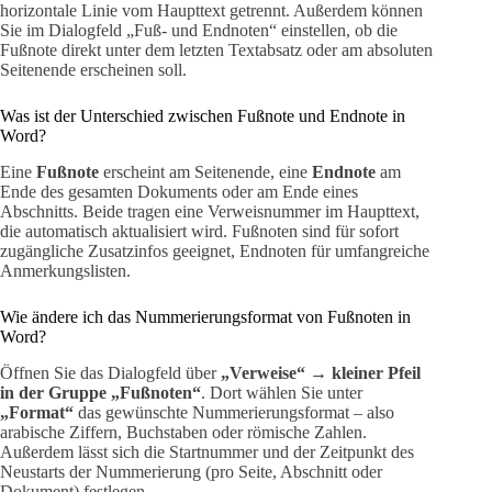
horizontale Linie vom Haupttext getrennt. Außerdem können
Sie im Dialogfeld „Fuß- und Endnoten“ einstellen, ob die
Fußnote direkt unter dem letzten Textabsatz oder am absoluten
Seitenende erscheinen soll.
Was ist der Unterschied zwischen Fußnote und Endnote in
Word?
Eine
Fußnote
erscheint am Seitenende, eine
Endnote
am
Ende des gesamten Dokuments oder am Ende eines
Abschnitts. Beide tragen eine Verweisnummer im Haupttext,
die automatisch aktualisiert wird. Fußnoten sind für sofort
zugängliche Zusatzinfos geeignet, Endnoten für umfangreiche
Anmerkungslisten.
Wie ändere ich das Nummerierungsformat von Fußnoten in
Word?
Öffnen Sie das Dialogfeld über
„Verweise“ → kleiner Pfeil
in der Gruppe „Fußnoten“
. Dort wählen Sie unter
„Format“
das gewünschte Nummerierungsformat – also
arabische Ziffern, Buchstaben oder römische Zahlen.
Außerdem lässt sich die Startnummer und der Zeitpunkt des
Neustarts der Nummerierung (pro Seite, Abschnitt oder
Dokument) festlegen.