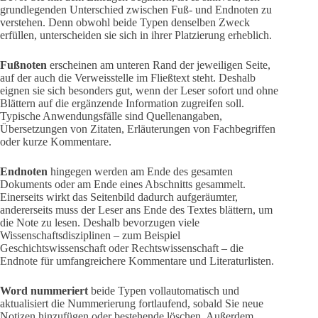
grundlegenden Unterschied zwischen Fuß- und Endnoten zu
verstehen. Denn obwohl beide Typen denselben Zweck
erfüllen, unterscheiden sie sich in ihrer Platzierung erheblich.
Fußnoten
erscheinen am unteren Rand der jeweiligen Seite,
auf der auch die Verweisstelle im Fließtext steht. Deshalb
eignen sie sich besonders gut, wenn der Leser sofort und ohne
Blättern auf die ergänzende Information zugreifen soll.
Typische Anwendungsfälle sind Quellenangaben,
Übersetzungen von Zitaten, Erläuterungen von Fachbegriffen
oder kurze Kommentare.
Endnoten
hingegen werden am Ende des gesamten
Dokuments oder am Ende eines Abschnitts gesammelt.
Einerseits wirkt das Seitenbild dadurch aufgeräumter,
andererseits muss der Leser ans Ende des Textes blättern, um
die Note zu lesen. Deshalb bevorzugen viele
Wissenschaftsdisziplinen – zum Beispiel
Geschichtswissenschaft oder Rechtswissenschaft – die
Endnote für umfangreichere Kommentare und Literaturlisten.
Word nummeriert
beide Typen vollautomatisch und
aktualisiert die Nummerierung fortlaufend, sobald Sie neue
Notizen hinzufügen oder bestehende löschen. Außerdem