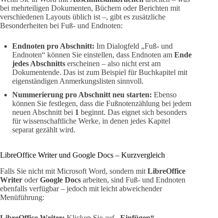
bei mehrteiligen Dokumenten, Büchern oder Berichten mit
verschiedenen Layouts üblich ist –, gibt es zusätzliche
Besonderheiten bei Fuß- und Endnoten:
Endnoten pro Abschnitt:
Im Dialogfeld „Fuß- und
Endnoten“ können Sie einstellen, dass Endnoten am
Ende
jedes Abschnitts
erscheinen – also nicht erst am
Dokumentende. Das ist zum Beispiel für Buchkapitel mit
eigenständigen Anmerkungslisten sinnvoll.
Nummerierung pro Abschnitt neu starten:
Ebenso
können Sie festlegen, dass die Fußnotenzählung bei jedem
neuen Abschnitt bei
1
beginnt. Das eignet sich besonders
für wissenschaftliche Werke, in denen jedes Kapitel
separat gezählt wird.
LibreOffice Writer und Google Docs – Kurzvergleich
Falls Sie nicht mit Microsoft Word, sondern mit
LibreOffice
Writer
oder
Google Docs
arbeiten, sind Fuß- und Endnoten
ebenfalls verfügbar – jedoch mit leicht abweichender
Menüführung:
LibreOffice Writer:
Klicken Sie auf
„Einfügen“ →