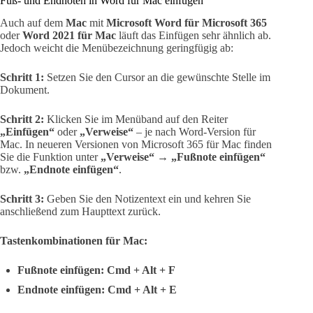
Fuß- und Endnoten in Word für Mac einfügen
Auch auf dem
Mac
mit
Microsoft Word für Microsoft 365
oder
Word 2021 für Mac
läuft das Einfügen sehr ähnlich ab.
Jedoch weicht die Menübezeichnung geringfügig ab:
Schritt 1:
Setzen Sie den Cursor an die gewünschte Stelle im
Dokument.
Schritt 2:
Klicken Sie im Menüband auf den Reiter
„Einfügen“
oder
„Verweise“
– je nach Word-Version für
Mac. In neueren Versionen von Microsoft 365 für Mac finden
Sie die Funktion unter
„Verweise“ → „Fußnote einfügen“
bzw.
„Endnote einfügen“
.
Schritt 3:
Geben Sie den Notizentext ein und kehren Sie
anschließend zum Haupttext zurück.
Tastenkombinationen für Mac:
Fußnote einfügen:
Cmd + Alt + F
Endnote einfügen:
Cmd + Alt + E