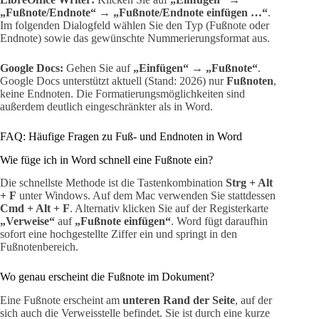
„Fußnote/Endnote“ → „Fußnote/Endnote einfügen …“
.
Im folgenden Dialogfeld wählen Sie den Typ (Fußnote oder
Endnote) sowie das gewünschte Nummerierungsformat aus.
Google Docs:
Gehen Sie auf
„Einfügen“ → „Fußnote“
.
Google Docs unterstützt aktuell (Stand: 2026) nur
Fußnoten
,
keine Endnoten. Die Formatierungsmöglichkeiten sind
außerdem deutlich eingeschränkter als in Word.
FAQ: Häufige Fragen zu Fuß- und Endnoten in Word
Wie füge ich in Word schnell eine Fußnote ein?
Die schnellste Methode ist die Tastenkombination
Strg + Alt
+ F
unter Windows. Auf dem Mac verwenden Sie stattdessen
Cmd + Alt + F
. Alternativ klicken Sie auf der Registerkarte
„Verweise“
auf
„Fußnote einfügen“
. Word fügt daraufhin
sofort eine hochgestellte Ziffer ein und springt in den
Fußnotenbereich.
Wo genau erscheint die Fußnote im Dokument?
Eine Fußnote erscheint am
unteren Rand der Seite
, auf der
sich auch die Verweisstelle befindet. Sie ist durch eine kurze