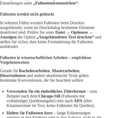
Einstellungen unter
„Fußnotentrennzeichen“
.
Fußnoten werden nicht gedruckt
In seltenen Fällen werden Fußnoten beim Drucken
ausgeblendet, wenn im Druckdialog bestimmte Elemente
deaktiviert sind. Prüfen Sie unter
Datei → Optionen →
Anzeigen
die Option
„Ausgeblendeten Text drucken“
und
stellen Sie sicher, dass keine Formatierung die Fußnoten
ausblendet.
Fußnoten in wissenschaftlichen Arbeiten – empfohlene
Vorgehensweisen
Gerade für
Bachelorarbeiten
,
Masterarbeiten
,
Dissertationen
und andere akademische Texte gelten
bestimmte Konventionen, die Sie beachten sollten:
Verwenden Sie ein einheitliches Zitierformat
– zum
Beispiel nach dem
Chicago-Stil
(Fußnoten mit
vollständiger Quellenangabe) oder nach
APA
(eher
Klammerzitate im Text, keine Fußnoten für Quellen).
Halten Sie Fußnoten kurz
– lange Erläuterungen
gehören in den Fließtext oder in den Anhang, nicht in die