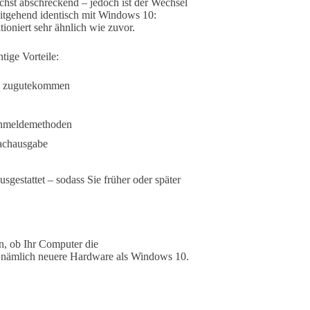
nächst abschreckend – jedoch ist der Wechsel
eitgehend identisch mit Windows 10:
ioniert sehr ähnlich wie zuvor.
ige Vorteile:
en zugutekommen
Anmeldemethoden
rachausgabe
estattet – sodass Sie früher oder später
en, ob Ihr Computer die
t nämlich neuere Hardware als Windows 10.