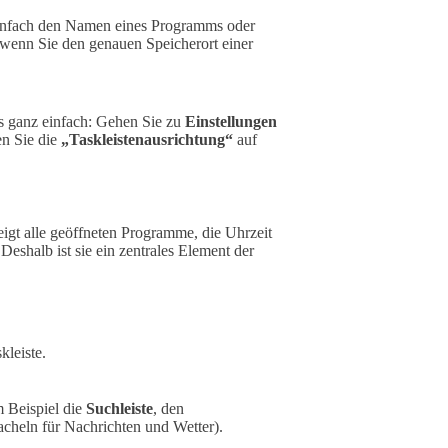
einfach den Namen eines Programms oder
h, wenn Sie den genauen Speicherort einer
as ganz einfach: Gehen Sie zu
Einstellungen
en Sie die
„Taskleistenausrichtung“
auf
eigt alle geöffneten Programme, die Uhrzeit
shalb ist sie ein zentrales Element der
kleiste.
m Beispiel die
Suchleiste
, den
acheln für Nachrichten und Wetter).