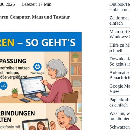
Outlook/Ho
.06.2026
Lesezeit
17 Min
einfach und
e Ihren Computer, Maus und Tastatur
Zeitformat
einfach
Microsoft 
Windows: S
Hilfe zu M
schnell
Download-B
So geht’s 
Automatis
Benachrich
Google Map
View
Papierkorb
es einfach
Was tun, w
funktionie
Schwarzen