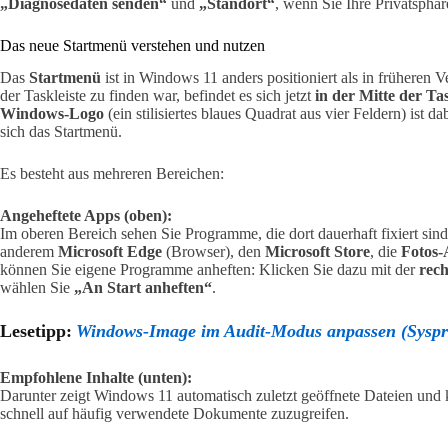
„Diagnosedaten senden“
und
„Standort“
, wenn Sie Ihre Privatsphä
Das neue Startmenü verstehen und nutzen
Das
Startmenü
ist in Windows 11 anders positioniert als in früheren 
der Taskleiste zu finden war, befindet es sich jetzt
in der Mitte der Tas
Windows-Logo
(ein stilisiertes blaues Quadrat aus vier Feldern) ist d
sich das Startmenü.
Es besteht aus mehreren Bereichen:
Angeheftete Apps (oben):
Im oberen Bereich sehen Sie Programme, die dort dauerhaft fixiert sind
anderem
Microsoft Edge
(Browser), den
Microsoft Store
, die
Fotos
können Sie eigene Programme anheften: Klicken Sie dazu mit der
rec
wählen Sie
„An Start anheften“
.
Lesetipp:
Windows-Image im Audit-Modus anpassen (Syspr
Empfohlene Inhalte (unten):
Darunter zeigt Windows 11 automatisch zuletzt geöffnete Dateien und kü
schnell auf häufig verwendete Dokumente zuzugreifen.