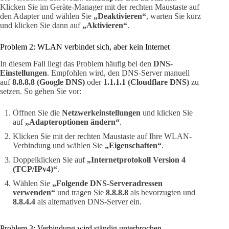
Klicken Sie im Geräte-Manager mit der rechten Maustaste auf
den Adapter und wählen Sie
„Deaktivieren“
, warten Sie kurz
und klicken Sie dann auf
„Aktivieren“
.
Problem 2: WLAN verbindet sich, aber kein Internet
In diesem Fall liegt das Problem häufig bei den
DNS-
Einstellungen
. Empfohlen wird, den DNS-Server manuell
auf
8.8.8.8 (Google DNS)
oder
1.1.1.1 (Cloudflare DNS)
zu
setzen. So gehen Sie vor:
Öffnen Sie die
Netzwerkeinstellungen
und klicken Sie
auf
„Adapteroptionen ändern“
.
Klicken Sie mit der rechten Maustaste auf Ihre WLAN-
Verbindung und wählen Sie
„Eigenschaften“
.
Doppelklicken Sie auf
„Internetprotokoll Version 4
(TCP/IPv4)“
.
Wählen Sie
„Folgende DNS-Serveradressen
verwenden“
und tragen Sie
8.8.8.8
als bevorzugten und
8.8.4.4
als alternativen DNS-Server ein.
Problem 3: Verbindung wird ständig unterbrochen