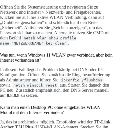
Öffnen Sie die Systemsteuerung und navigieren Sie zu
Netzwerk und Internet > Netzwerk- und Freigabecenter.
Klicken Sie auf Ihre aktive WLAN-Verbindung, dann auf
„Drahtloseigenschaften“ und schließlich auf den Reiter
„Sicherheit“. Aktivieren Sie „Zeichen anzeigen“, um das
Passwort sichtbar zu machen. Alternativ nutzen Sie CMD mit
dem Befehl
netsh wlan show profile
.
name="NETZWERKNAME" key=clear
Was tun, wenn Windows 11 WLAN zwar verbindet, aber kein
Internet vorhanden ist?
In diesem Fall liegt das Problem häufig bei DNS oder IP-
Konfiguration. Öffnen Sie zunächst die Eingabeaufforderung
als Administrator und führen Sie
ipconfig /flushdns
sowie
aus. Starten Sie danach den
netsh winsock reset
PC neu. Zusätzlich empfiehlt sich, den DNS-Server manuell
auf
8.8.8.8
zu setzen.
Kann man einen Desktop-PC ohne eingebautes WLAN-
Modul mit dem Internet verbinden?
Ja, das ist problemlos möglich. Empfohlen wird der
TP-Link
Archer T3U Plus
(USB-WLAN-Adapter). Stecken Sie ihn