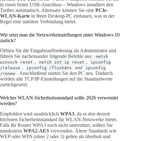
in einen freien USB-Anschluss – Windows installiert den
Treiber automatisch. Alternativ können Sie eine
PCIe-
WLAN-Karte
in Ihren Desktop-PC einbauen, was in der
Regel eine stabilere Verbindung bietet.
Wie setzt man die Netzwerkeinstellungen unter Windows 10
zurück?
Öffnen Sie die Eingabeaufforderung als Administrator und
führen Sie nacheinander folgende Befehle aus:
netsh
,
,
winsock reset
netsh int ip reset
ipconfig
,
und
/release
ipconfig /flushdns
ipconfig
. Anschließend starten Sie den PC neu. Dadurch
/renew
werden alle TCP/IP-Einstellungen auf die Standardwerte
zurückgesetzt.
Welcher WLAN-Sicherheitsstandard sollte 2026 verwendet
werden?
Empfohlen wird ausdrücklich
WPA3
, da es den derzeit
höchsten Sicherheitsstandard für WLAN-Netzwerke bietet.
Falls Ihr Router WPA3 noch nicht unterstützt, sollten Sie
mindestens
WPA2-AES
verwenden. Ältere Standards wie
WEP oder WPA (ohne 2 oder 3) gelten als überholt und