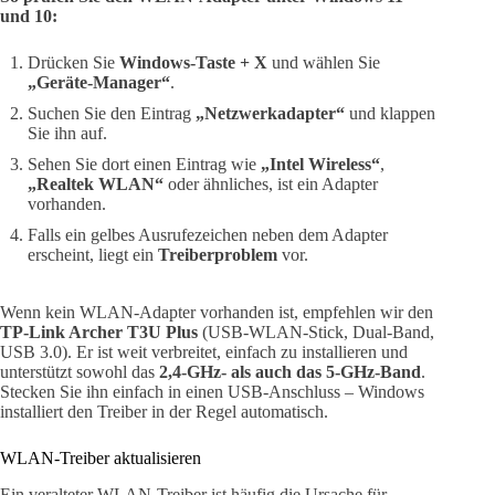
und 10:
Drücken Sie
Windows-Taste + X
und wählen Sie
„Geräte-Manager“
.
Suchen Sie den Eintrag
„Netzwerkadapter“
und klappen
Sie ihn auf.
Sehen Sie dort einen Eintrag wie
„Intel Wireless“
,
„Realtek WLAN“
oder ähnliches, ist ein Adapter
vorhanden.
Falls ein gelbes Ausrufezeichen neben dem Adapter
erscheint, liegt ein
Treiberproblem
vor.
Wenn kein WLAN-Adapter vorhanden ist, empfehlen wir den
TP-Link Archer T3U Plus
(USB-WLAN-Stick, Dual-Band,
USB 3.0). Er ist weit verbreitet, einfach zu installieren und
unterstützt sowohl das
2,4-GHz- als auch das 5-GHz-Band
.
Stecken Sie ihn einfach in einen USB-Anschluss – Windows
installiert den Treiber in der Regel automatisch.
WLAN-Treiber aktualisieren
Ein veralteter WLAN-Treiber ist häufig die Ursache für