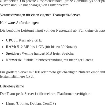
zuschneiden. Ob private Gesprächsrunden, große Communitys oder pro
Server sind Sie unabhängig von Drittanbietern.
Voraussetzungen für einen eigenen Teamspeak-Server
Hardware-Anforderungen
Die benötigte Leistung hängt von der Nutzerzahl ab. Für kleine Grupp
CPU:
1 Kern ab 2 GHz
RAM:
512 MB bis 1 GB (für bis zu 30 Nutzer)
Speicher:
Wenige hundert MB freier Speicher
Netzwerk:
Stabile Internetverbindung mit niedriger Latenz
Für größere Server mit 100 oder mehr gleichzeitigen Nutzern empfiehlt
leistungsfähigere CPU.
Betriebssysteme
Der Teamspeak-Server ist für mehrere Plattformen verfügbar:
Linux (Ubuntu, Debian, CentOS)