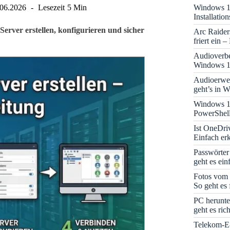
Windows 11
.06.2026
Lesezeit
5 Min
Installati
Server erstellen, konfigurieren und sicher
Arc Raider
friert ein 
Audioverbe
Windows 1
Audioerwei
geht’s in 
Windows 1
PowerShell
Ist OneDri
Einfach erk
Passwörter
geht es ein
Fotos vom 
So geht es 
PC herunte
geht es rich
Telekom-E-