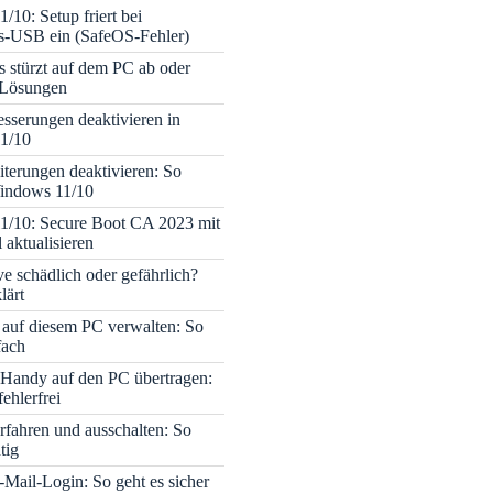
/10: Setup friert bei
ons-USB ein (SafeOS-Fehler)
s stürzt auf dem PC ab oder
– Lösungen
sserungen deaktivieren in
1/10
terungen deaktivieren: So
Windows 11/10
1/10: Secure Boot CA 2023 mit
 aktualisieren
ve schädlich oder gefährlich?
lärt
 auf diesem PC verwalten: So
fach
Handy auf den PC übertragen:
fehlerfrei
rfahren und ausschalten: So
tig
Mail-Login: So geht es sicher