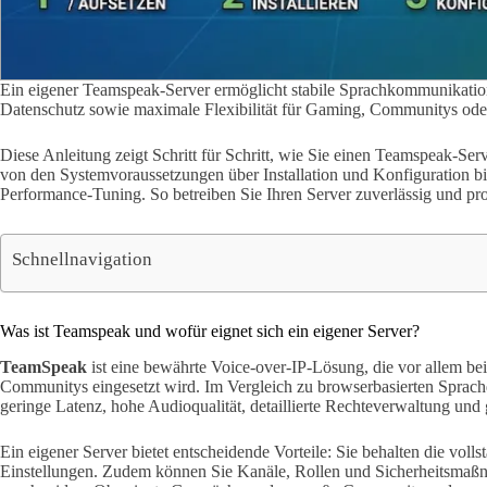
Ein eigener Teamspeak-Server ermöglicht stabile Sprachkommunikation
Datenschutz sowie maximale Flexibilität für Gaming, Communitys ode
Diese Anleitung zeigt Schritt für Schritt, wie Sie einen Teamspeak-Ser
von den Systemvoraussetzungen über Installation und Konfiguration b
Performance-Tuning. So betreiben Sie Ihren Server zuverlässig und pro
Schnellnavigation
Was ist Teamspeak und wofür eignet sich ein eigener Server?
TeamSpeak
ist eine bewährte Voice-over-IP-Lösung, die vor allem b
Communitys eingesetzt wird. Im Vergleich zu browserbasierten Sprac
geringe Latenz, hohe Audioqualität, detaillierte Rechteverwaltung und 
Ein eigener Server bietet entscheidende Vorteile: Sie behalten die voll
Einstellungen. Zudem können Sie Kanäle, Rollen und Sicherheitsmaß