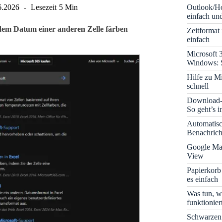
Outlook/Ho
6.2026
Lesezeit
5 Min
einfach und
 dem Datum einer anderen Zelle färben
Zeitformat
einfach
Microsoft 
Windows: S
Hilfe zu M
schnell
Download-B
So geht’s 
Automatis
Benachrich
Google Map
View
Papierkorb
es einfach
Was tun, w
funktionie
Schwarzen