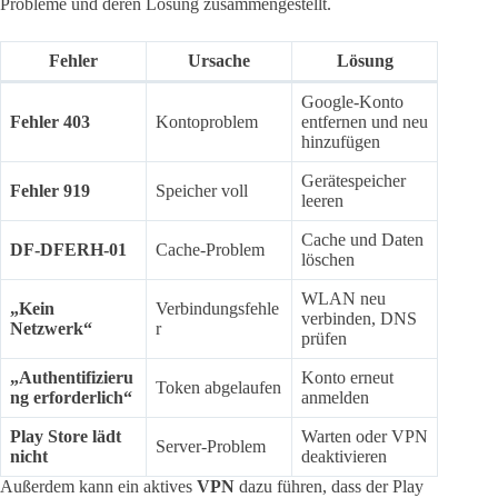
Probleme und deren Lösung zusammengestellt.
Fehler
Ursache
Lösung
Google-Konto
Fehler 403
Kontoproblem
entfernen und neu
hinzufügen
Gerätespeicher
Fehler 919
Speicher voll
leeren
Cache und Daten
DF-DFERH-01
Cache-Problem
löschen
WLAN neu
„Kein
Verbindungsfehle
verbinden, DNS
Netzwerk“
r
prüfen
„Authentifizieru
Konto erneut
Token abgelaufen
ng erforderlich“
anmelden
Play Store lädt
Warten oder VPN
Server-Problem
nicht
deaktivieren
Außerdem kann ein aktives
VPN
dazu führen, dass der Play