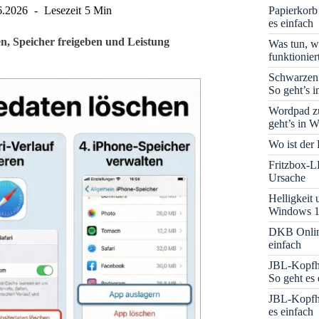
Papierkorb
6.2026
Lesezeit
5 Min
es einfach
n, Speicher freigeben und Leistung
Was tun, w
funktionie
Schwarzen
So geht’s 
Wordpad zu
geht’s in 
Wo ist der
Fritzbox-L
Ursache
Helligkeit
Windows 1
DKB Onlin
einfach
JBL-Kopfhö
So geht es 
JBL-Kopfhö
es einfach