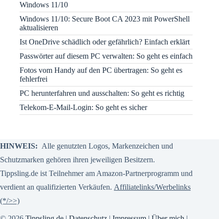
Windows 11/10
Windows 11/10: Secure Boot CA 2023 mit PowerShell
aktualisieren
Ist OneDrive schädlich oder gefährlich? Einfach erklärt
Passwörter auf diesem PC verwalten: So geht es einfach
Fotos vom Handy auf den PC übertragen: So geht es
fehlerfrei
PC herunterfahren und ausschalten: So geht es richtig
Telekom-E-Mail-Login: So geht es sicher
HINWEIS:
Alle genutzten Logos, Markenzeichen und
Schutzmarken gehören ihren jeweiligen Besitzern.
Tippsling.de ist Teilnehmer am Amazon-Partnerprogramm und
verdient an qualifizierten Verkäufen.
Affiliatelinks/Werbelinks
(*/>>)
© 2026
Tippsling.de
|
Datenschutz
|
Impressum
|
Über mich
|