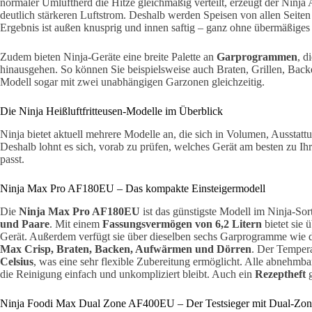
normaler Umluftherd die Hitze gleichmäßig verteilt, erzeugt der Ninja A
deutlich stärkeren Luftstrom. Deshalb werden Speisen von allen Seiten
Ergebnis ist außen knusprig und innen saftig – ganz ohne übermäßiges 
Zudem bieten Ninja-Geräte eine breite Palette an
Garprogrammen
, d
hinausgehen. So können Sie beispielsweise auch Braten, Grillen, Bac
Modell sogar mit zwei unabhängigen Garzonen gleichzeitig.
Die Ninja Heißluftfritteusen-Modelle im Überblick
Ninja bietet aktuell mehrere Modelle an, die sich in Volumen, Ausstatt
Deshalb lohnt es sich, vorab zu prüfen, welches Gerät am besten zu 
passt.
Ninja Max Pro AF180EU – Das kompakte Einsteigermodell
Die
Ninja Max Pro AF180EU
ist das günstigste Modell im Ninja-Sor
und Paare
. Mit einem
Fassungsvermögen von 6,2 Litern
bietet sie 
Gerät. Außerdem verfügt sie über dieselben sechs Garprogramme wie 
Max Crisp, Braten, Backen, Aufwärmen und Dörren
. Der Tempera
Celsius
, was eine sehr flexible Zubereitung ermöglicht. Alle abnehmba
die Reinigung einfach und unkompliziert bleibt. Auch ein
Rezeptheft
g
Ninja Foodi Max Dual Zone AF400EU – Der Testsieger mit Dual-Zon