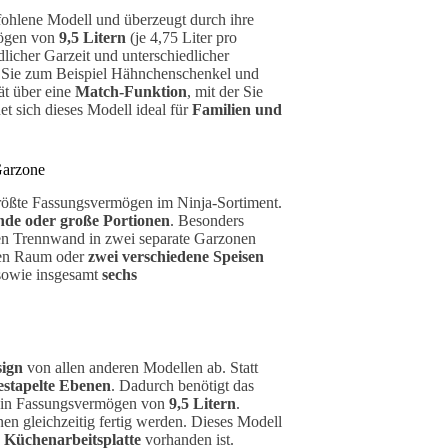
fohlene Modell und überzeugt durch ihre
ögen von
9,5 Litern
(je 4,75 Liter pro
licher Garzeit und unterschiedlicher
nn Sie zum Beispiel Hähnchenschenkel und
ät über eine
Match-Funktion
, mit der Sie
t sich dieses Modell ideal für
Familien und
Garzone
rößte Fassungsvermögen im Ninja-Sortiment.
nde oder große Portionen
. Besonders
aren Trennwand in zwei separate Garzonen
en Raum oder
zwei verschiedene Speisen
 sowie insgesamt
sechs
sign
von allen anderen Modellen ab. Statt
estapelte Ebenen
. Dadurch benötigt das
ch ein Fassungsvermögen von
9,5 Litern
.
nen gleichzeitig fertig werden. Dieses Modell
r Küchenarbeitsplatte
vorhanden ist.