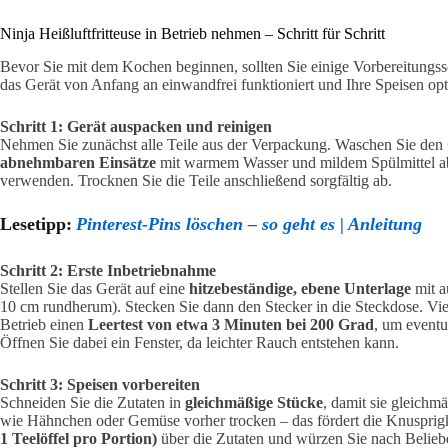
Ninja Heißluftfritteuse in Betrieb nehmen – Schritt für Schritt
Bevor Sie mit dem Kochen beginnen, sollten Sie einige Vorbereitungssch
das Gerät von Anfang an einwandfrei funktioniert und Ihre Speisen opt
Schritt 1: Gerät auspacken und reinigen
Nehmen Sie zunächst alle Teile aus der Verpackung. Waschen Sie den
abnehmbaren Einsätze
mit warmem Wasser und mildem Spülmittel ab,
verwenden. Trocknen Sie die Teile anschließend sorgfältig ab.
Lesetipp:
Pinterest-Pins löschen – so geht es | Anleitung
Schritt 2: Erste Inbetriebnahme
Stellen Sie das Gerät auf eine
hitzebeständige, ebene Unterlage
mit a
10 cm rundherum). Stecken Sie dann den Stecker in die Steckdose. Vie
Betrieb einen
Leertest von etwa 3 Minuten bei 200 Grad
, um eventu
Öffnen Sie dabei ein Fenster, da leichter Rauch entstehen kann.
Schritt 3: Speisen vorbereiten
Schneiden Sie die Zutaten in
gleichmäßige Stücke
, damit sie gleichm
wie Hähnchen oder Gemüse vorher trocken – das fördert die Knusprig
1 Teelöffel pro Portion)
über die Zutaten und würzen Sie nach Belieb