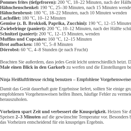
Pommes frites (tiefgefroren):
200 °C, 18–22 Minuten, nach der Hälfte
Hähnchenschenkel:
190 °C, 25–30 Minuten, nach 15 Minuten wend
Hähnchenbrust:
180 °C, 18–22 Minuten, nach 10 Minuten wenden
Lachsfilet:
180 °C, 10–12 Minuten
Gemüse (z. B. Brokkoli, Paprika, Zucchini):
190 °C, 12–15 Minute
Zwiebelringe (paniert):
200 °C, 10–12 Minuten, nach der Hälfte schü
Schnitzel (paniert):
200 °C, 12–15 Minuten, wenden
Muffins und Cupcakes:
160 °C, 12–15 Minuten
Brot aufbacken:
180 °C, 5–8 Minuten
Dörrobst:
60 °C, 4–8 Stunden (je nach Frucht)
Beachten Sie außerdem, dass jedes Gerät leicht unterschiedlich heizt. D
Male einen Blick in den Garkorb
zu werfen und die Einstellungen b
Ninja Heißluftfritteuse richtig benutzen – Empfohlene Vorgehensweise
Damit das Gerät dauerhaft gute Ergebnisse liefert, sollten Sie einige 
empfohlenen Vorgehensweisen helfen Ihnen, häufige Fehler zu verme
herauszuholen.
Vorheizen spart Zeit und verbessert die Knusprigkeit.
Heizen Sie d
Speisen
2–3 Minuten
auf die gewünschte Temperatur vor. Besonders b
das Vorheizen entscheidend für ein knuspriges Ergebnis.