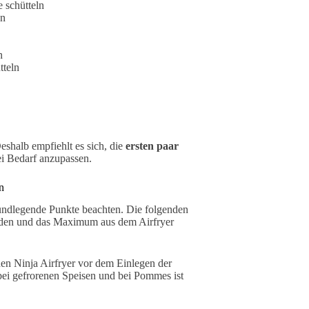
 schütteln
en
n
tteln
eshalb empfiehlt es sich, die
ersten paar
ei Bedarf anzupassen.
n
grundlegende Punkte beachten. Die folgenden
iden und das Maximum aus dem Airfryer
en Ninja Airfryer vor dem Einlegen der
ei gefrorenen Speisen und bei Pommes ist