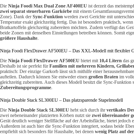
Die
Ninja Foodi Max Dual Zone AF400EU
ist derzeit das meistemp
zwei separat steuerbaren Garkörbe
mit einem Gesamtfassungsverm
Zone). Dank der
Sync-Funktion
werden zwei Gerichte mit unterschied
Temperatur exakt gleichzeitig fertig. Das ist besonders praktisch, we
Bratkartoffeln gleichzeitig zubereiten möchten. Zudem verfügt das Ger
beide Zonen mit denselben Einstellungen betreiben können. Somit eigne
größere Haushalte
.
Ninja Foodi FlexDrawer AF500EU – Das XXL-Modell mit flexibler 
Die
Ninja Foodi FlexDrawer AF500EU
bietet mit
10,4 Litern
das g
Deshalb ist sie perfekt für
Familien mit mehreren Kindern, Grillabe
praktisch: Der einzige Garkorb lässt sich mithilfe einer herausnehmb
aufteilen. Dadurch können Sie entweder einen
großen Braten
im voll
gleichzeitig zubereiten. Auch dieses Modell besitzt die Sync-Funktion
Zubereitungsprogramme
.
Ninja Double Stack SL300EU – Das platzsparende Stapelmodell
Die
Ninja Double Stack SL300EU
hebt sich durch ihr
vertikales De
zwei nebeneinander platzierten Körben nutzt sie
zwei übereinander g
Gerät deutlich weniger Stellfläche auf der Arbeitsfläche, bietet jedo
Außerdem ist auch hier die Sync-Funktion integriert, sodass beide Ebe
empfiehlt sich besonders für Haushalte, bei denen
wenig Platz auf de