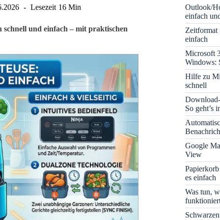
Outlook/Ho
6.2026
Lesezeit
16 Min
einfach und
n schnell und einfach – mit praktischen
Zeitformat
einfach
Microsoft 
Windows: S
Hilfe zu M
schnell
Download-B
So geht’s 
Automatis
Benachrich
Google Map
View
Papierkorb
es einfach
Was tun, w
funktionie
Schwarzen