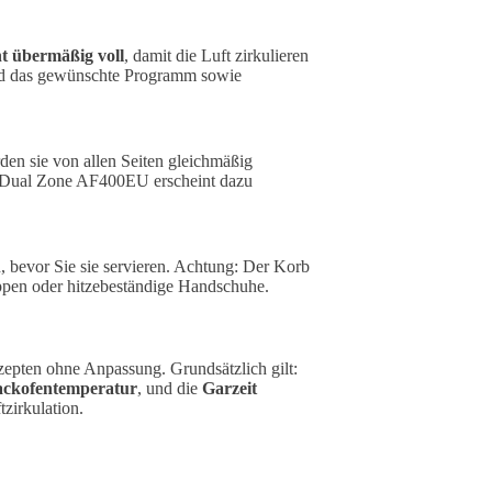
ht übermäßig voll
, damit die Luft zirkulieren
end das gewünschte Programm sowie
den sie von allen Seiten gleichmäßig
 Dual Zone AF400EU erscheint dazu
 bevor Sie sie servieren. Achtung: Der Korb
ppen oder hitzebeständige Handschuhe.
zepten ohne Anpassung. Grundsätzlich gilt:
Backofentemperatur
, und die
Garzeit
tzirkulation.