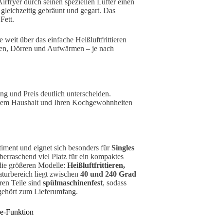
irfryer durch seinen speziellen Lüfter einen
 gleichzeitig gebräunt und gegart. Das
Fett.
ie weit über das einfache Heißluftfrittieren
ken, Dörren und Aufwärmen – je nach
ung und Preis deutlich unterscheiden.
Ihrem Haushalt und Ihren Kochgewohnheiten
timent und eignet sich besonders für
Singles
überraschend viel Platz für ein kompaktes
die größeren Modelle:
Heißluftfrittieren,
turbereich liegt zwischen
40 und 240 Grad
ren Teile sind
spülmaschinenfest
, sodass
ehört zum Lieferumfang.
e-Funktion