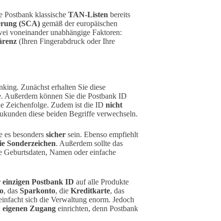
ie Postbank klassische
TAN-Listen
bereits
ierung (SCA)
gemäß der europäischen
wei voneinander unabhängige Faktoren:
ärenz
(Ihren Fingerabdruck oder Ihre
nking. Zunächst erhalten Sie diese
se. Außerdem können Sie die Postbank ID
nde Zeichenfolge. Zudem ist die ID
nicht
ukunden diese beiden Begriffe verwechseln.
te es besonders
sicher
sein. Ebenso empfiehlt
ie Sonderzeichen
. Außerdem sollte das
ie Geburtsdaten, Namen oder einfache
r einzigen Postbank ID
auf alle Produkte
o
, das
Sparkonto
, die
Kreditkarte
, das
einfacht sich die Verwaltung enorm. Jedoch
n
eigenen Zugang
einrichten, denn Postbank