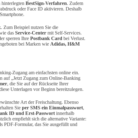
 hinterlegten
BestSign-Verfahren
. Zudem
abdruck oder Face ID aktivieren. Deshalb
 Smartphone.
k. Zum Beispiel nutzen Sie die
wie das
Service-Center
mit Self-Services.
er sperren Ihre
Postbank Card
bei Verlust.
angeboten bei Marken wie
Adidas, H&M
nking-Zugang am einfachsten online ein.
n auf „Jetzt Zugang zum Online-Banking
mer
, die Sie auf der Rückseite Ihrer
diese Unterlagen vor Beginn bereitzulegen.
ewünschte Art der Freischaltung. Ebenso
rhalten Sie
per SMS ein Einmalpasswort
,
ank ID und Erst-Passwort
innerhalb
zlich empfiehlt sich die alternative Variante:
ls PDF-Formular, das Sie ausgefüllt und