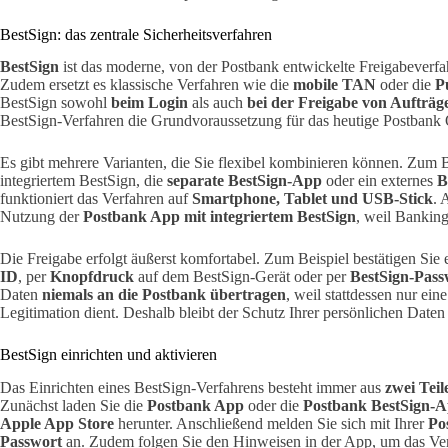
BestSign: das zentrale Sicherheitsverfahren
BestSign
ist das moderne, von der Postbank entwickelte Freigabeverfa
Zudem ersetzt es klassische Verfahren wie die
mobile TAN
oder die
P
BestSign sowohl
beim Login
als auch
bei der Freigabe von Aufträg
BestSign-Verfahren die Grundvoraussetzung für das heutige Postbank
Es gibt mehrere Varianten, die Sie flexibel kombinieren können. Zum B
integriertem BestSign, die
separate BestSign-App
oder ein externes
B
funktioniert das Verfahren auf
Smartphone, Tablet und USB-Stick
. 
Nutzung der
Postbank App mit integriertem BestSign
, weil Banking
Die Freigabe erfolgt äußerst komfortabel. Zum Beispiel bestätigen Sie
ID
, per
Knopfdruck
auf dem BestSign-Gerät oder per
BestSign-Pass
Daten
niemals an die Postbank übertragen
, weil stattdessen nur ein
Legitimation dient. Deshalb bleibt der Schutz Ihrer persönlichen Daten 
BestSign einrichten und aktivieren
Das Einrichten eines BestSign-Verfahrens besteht immer aus
zwei Teil
Zunächst laden Sie die
Postbank App
oder die
Postbank BestSign-
Apple App Store
herunter. Anschließend melden Sie sich mit Ihrer
Po
Passwort
an. Zudem folgen Sie den Hinweisen in der App, um das Ver