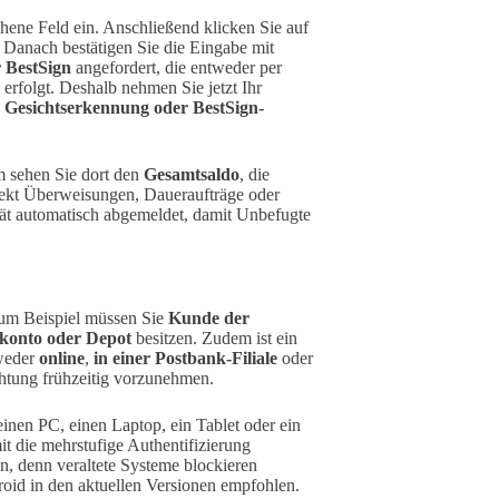
hene Feld ein. Anschließend klicken Sie auf
 Danach bestätigen Sie die Eingabe mit
 BestSign
angefordert, die entweder per
rfolgt. Deshalb nehmen Sie jetzt Ihr
 Gesichtserkennung oder BestSign-
 sehen Sie dort den
Gesamtsaldo
, die
irekt Überweisungen, Daueraufträge oder
tät automatisch abgemeldet, damit Unbefugte
Zum Beispiel müssen Sie
Kunde der
dkonto oder Depot
besitzen. Zudem ist ein
tweder
online
,
in einer Postbank-Filiale
oder
chtung frühzeitig vorzunehmen.
einen PC, einen Laptop, ein Tablet oder ein
t die mehrstufige Authentifizierung
in, denn veraltete Systeme blockieren
id in den aktuellen Versionen empfohlen.