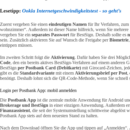
Lesetipp:
Ookla Internetgeschwindigkeitstest - so geht’s
Zuerst vergeben Sie einen
eindeutigen Namen
für Ihr Verfahren, zum
wohnzimmer“. Außerdem ist dieser Name hilfreich, wenn Sie mehrere
vergeben Sie ein
separates Passwort
für BestSign. Deshalb sollte es
n
sein. Zusätzlich aktivieren Sie auf Wunsch die Freigabe per
Biometrie
eintippen müssen.
Im zweiten Schritt folgt die
Aktivierung
. Dafür haben Sie drei Möglic
Code
, den ein bereits aktives BestSign-Verfahren auf einem anderen Ge
BestSign
per Postbank Card (Debitkarte)
mit Girocard-Zeichen, je
gibt es die
Standardvariante
mit einem
Aktivierungsbrief per Post
,
benötigt. Deshalb lohnt sich die QR-Code-Methode, wenn Sie schnell 
Login per Postbank App: mobil anmelden
Die
Postbank App
ist die zentrale mobile Anwendung für Android un
Brokerage und BestSign
in einer einzigen Anwendung. Außerdem erse
Finanzassistent
, die seit der Systemumstellung schrittweise abgelöst w
Postbank App stets auf dem neuesten Stand zu halten.
Nach dem Download öffnen Sie die App und tippen auf „Anmelden“. 