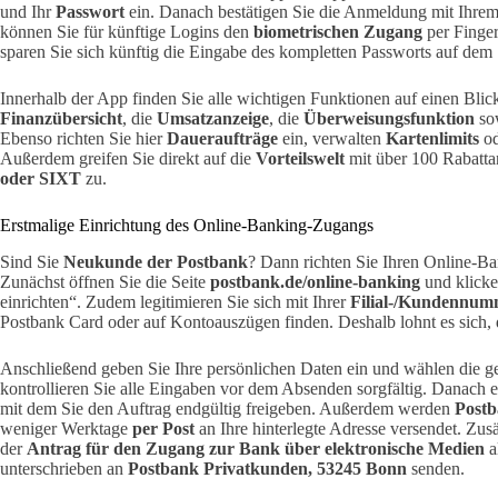
und Ihr
Passwort
ein. Danach bestätigen Sie die Anmeldung mit Ihrem
können Sie für künftige Logins den
biometrischen Zugang
per Finger
sparen Sie sich künftig die Eingabe des kompletten Passworts auf dem
Innerhalb der App finden Sie alle wichtigen Funktionen auf einen Blic
Finanzübersicht
, die
Umsatzanzeige
, die
Überweisungsfunktion
so
Ebenso richten Sie hier
Daueraufträge
ein, verwalten
Kartenlimits
od
Außerdem greifen Sie direkt auf die
Vorteilswelt
mit über 100 Rabatt
oder SIXT
zu.
Erstmalige Einrichtung des Online-Banking-Zugangs
Sind Sie
Neukunde der Postbank
? Dann richten Sie Ihren Online-Ba
Zunächst öffnen Sie die Seite
postbank.de/online-banking
und klicke
einrichten“. Zudem legitimieren Sie sich mit Ihrer
Filial-/Kundennum
Postbank Card oder auf Kontoauszügen finden. Deshalb lohnt es sich, 
Anschließend geben Sie Ihre persönlichen Daten ein und wählen die g
kontrollieren Sie alle Eingaben vor dem Absenden sorgfältig. Danach e
mit dem Sie den Auftrag endgültig freigeben. Außerdem werden
Postb
weniger Werktage
per Post
an Ihre hinterlegte Adresse versendet. Zusät
der
Antrag für den Zugang zur Bank über elektronische Medien
a
unterschrieben an
Postbank Privatkunden, 53245 Bonn
senden.