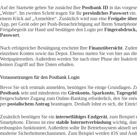
Auf der Startseite geben Sie zunächst Ihre
Postbank ID
in das vorgese
„Weiter“. Im zweiten Schritt tragen Sie Ihr
persönliches Passwort
ein.
einem Klick auf „Anmelden“. Zusätzlich wird nun eine
Freigabe über
App, per Gerät oder per Push-Benachrichtigung auf Ihrem Smartphone e
Freigabegerät zur Hand und bestätigen den Login per
Fingerabdruck,
Passwort
.
Nach erfolgreicher Bestätigung erscheint Ihre
Finanzübersicht
. Zudem
einzelnen Konten sowie das Depot. Ebenso starten Sie von hier aus d
Wertpapierorders. Außerdem werden Sie nach einer Phase der Inaktivi
keinen Zugriff auf Ihre Daten erhalten.
Voraussetzungen für den Postbank Login
Bevor Sie sich erstmals anmelden, benötigen Sie einige Grundlagen. 
Postbank
sein und mindestens ein
Girokonto, Sparkonto, Tagesgel
freigeschalteter Zugang zum Online-Banking erforderlich, den Sie en
per
postalischem Antrag
beantragen. Deshalb lohnt es sich, die Einri
Zusätzlich benötigen Sie ein
internetfähiges Endgerät
, zum Beispiel 
Smartphone. Ebenso ist eine
stabile Internetverbindung
wichtig, dami
reibungslos funktioniert. Außerdem sollte Ihr Betriebssystem aktuell se
moderne Sicherheitsmechanismen. Zum Beispiel werden iOS und Andro