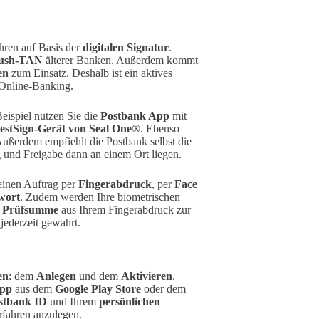
hren auf Basis der
digitalen Signatur
.
ush-TAN
älterer Banken. Außerdem kommt
en
zum Einsatz. Deshalb ist ein aktives
 Online-Banking.
eispiel nutzen Sie die
Postbank App
mit
estSign-Gerät von Seal One®
. Ebenso
Außerdem empfiehlt die Postbank selbst die
 und Freigabe dann an einem Ort liegen.
 einen Auftrag per
Fingerabdruck
, per
Face
wort
. Zudem werden Ihre biometrischen
e
Prüfsumme
aus Ihrem Fingerabdruck zur
jederzeit gewahrt.
en
: dem
Anlegen
und dem
Aktivieren
.
App
aus dem
Google Play Store
oder dem
stbank ID
und Ihrem
persönlichen
fahren anzulegen.