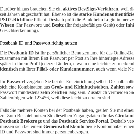
Darüber hinaus brauchen Sie ein
aktives BestSign-Verfahren
, weil d
seit Jahren abgeschafft hat. Ebenso ist die
starke Kundenauthentifiz
PSD2-Richtlinie
Pflicht. Deshalb prüft die Bank beim Login immer z
Wissen
(Ihr Passwort) und
Besitz
(Ihr freigabefähiges Gerät) oder
Inh
Gesichtserkennung).
Postbank ID und Passwort richtig nutzen
Die
Postbank ID
ist Ihr persönlicher Benutzername für das Online-Ba
zusammen mit Ihrem Erst-Passwort per Post an Ihre hinterlegte Adres
später in Ihrem Profil jederzeit ändern, etwa in eine leichter zu merke
identisch
mit Ihrer
Filial- oder Kundennummer
, auch wenn viele Ne
Ihr
Passwort
vergeben Sie bei der Ersteinrichtung selbst. Deshalb soll
sich eine Kombination aus
Groß- und Kleinbuchstaben, Zahlen sow
Passwort mindestens
zehn Zeichen
lang sein. Zusätzlich vermeiden S
Zahlenfolgen wie 123456, weil diese leicht zu erraten sind.
Falls Sie mehrere Konten bei der Postbank haben, greifen Sie mit
eine
zu. Zum Beispiel nutzen Sie dieselben Zugangsdaten für das
Girokont
Postbank Brokerage
und das
Postbank Service-Portal
. Deshalb ver
müssen sich bei einem
Gemeinschaftskonto
beide Kontoinhaber eine
ID und Passwort sind immer personenbezogen.