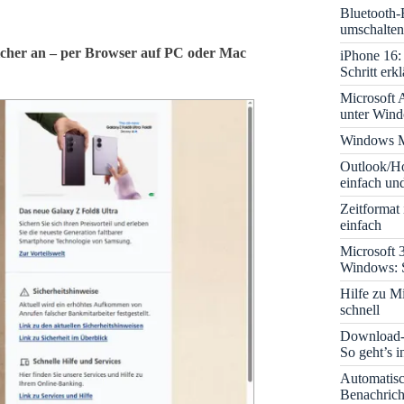
Bluetooth-
umschalten
sicher an – per Browser auf PC oder Mac
iPhone 16: 
Schritt erkl
Microsoft A
unter Win
Windows M
Outlook/Ho
einfach und
Zeitformat
einfach
Microsoft 
Windows: S
Hilfe zu M
schnell
Download-B
So geht’s 
Automatis
Benachrich