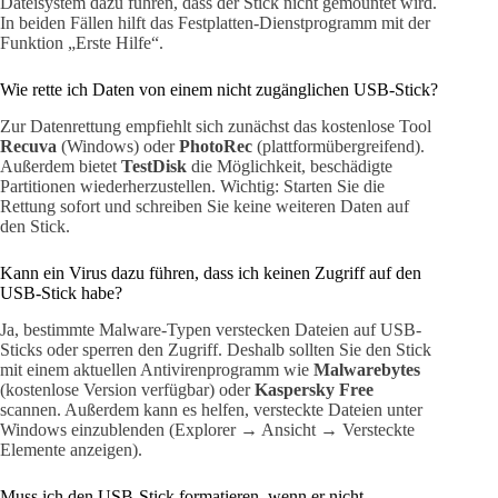
Dateisystem dazu führen, dass der Stick nicht gemountet wird.
In beiden Fällen hilft das Festplatten-Dienstprogramm mit der
Funktion „Erste Hilfe“.
Wie rette ich Daten von einem nicht zugänglichen USB-Stick?
Zur Datenrettung empfiehlt sich zunächst das kostenlose Tool
Recuva
(Windows) oder
PhotoRec
(plattformübergreifend).
Außerdem bietet
TestDisk
die Möglichkeit, beschädigte
Partitionen wiederherzustellen. Wichtig: Starten Sie die
Rettung sofort und schreiben Sie keine weiteren Daten auf
den Stick.
Kann ein Virus dazu führen, dass ich keinen Zugriff auf den
USB-Stick habe?
Ja, bestimmte Malware-Typen verstecken Dateien auf USB-
Sticks oder sperren den Zugriff. Deshalb sollten Sie den Stick
mit einem aktuellen Antivirenprogramm wie
Malwarebytes
(kostenlose Version verfügbar) oder
Kaspersky Free
scannen. Außerdem kann es helfen, versteckte Dateien unter
Windows einzublenden (Explorer → Ansicht → Versteckte
Elemente anzeigen).
Muss ich den USB-Stick formatieren, wenn er nicht