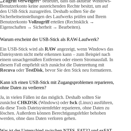
„Zugriff verweigert“
bedeutet, dass das aktuelle Windows-
Benutzerkonto keine ausreichenden Rechte besitzt, um auf
den USB-Stick zuzugreifen. Deshalb sollten Sie die
Sicherheitseinstellungen des Laufwerks prüfen und Ihrem
Benutzerkonto
Vollzugriff
erteilen (Rechtsklick →
Eigenschaften → Sicherheit → Bearbeiten).
Warum erscheint der USB-Stick als RAW-Laufwerk?
Ein USB-Stick wird als
RAW
angezeigt, wenn Windows das
Dateisystem nicht mehr erkennen kann – zum Beispiel nach
einem unsachgemäßen Entfernen oder einem Stromausfall. In
diesem Fall empfiehlt sich zunächst die Datenrettung mit
Recuva
oder
TestDisk
, bevor Sie den Stick neu formatieren.
Kann ich einen USB-Stick mit Zugangsproblemen reparieren,
ohne Daten zu verlieren?
Ja, in vielen Fällen ist das möglich. Deshalb sollten Sie
zunächst
CHKDSK
(Windows) oder
fsck
(Linux) ausführen,
da diese Tools Dateisystemfehler reparieren, ohne Daten zu
löschen. Außerdem können Berechtigungsfehler behoben
werden, ohne dass Daten verloren gehen.
Was ist der Unterschied zwischen NTFS, FAT32 und exFAT