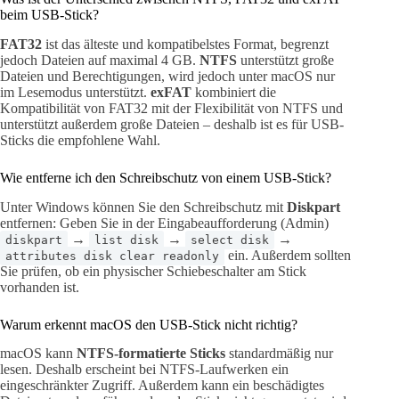
beim USB-Stick?
FAT32
ist das älteste und kompatibelstes Format, begrenzt
jedoch Dateien auf maximal 4 GB.
NTFS
unterstützt große
Dateien und Berechtigungen, wird jedoch unter macOS nur
im Lesemodus unterstützt.
exFAT
kombiniert die
Kompatibilität von FAT32 mit der Flexibilität von NTFS und
unterstützt außerdem große Dateien – deshalb ist es für USB-
Sticks die empfohlene Wahl.
Wie entferne ich den Schreibschutz von einem USB-Stick?
Unter Windows können Sie den Schreibschutz mit
Diskpart
entfernen: Geben Sie in der Eingabeaufforderung (Admin)
→
→
→
diskpart
list disk
select disk
ein. Außerdem sollten
attributes disk clear readonly
Sie prüfen, ob ein physischer Schiebeschalter am Stick
vorhanden ist.
Warum erkennt macOS den USB-Stick nicht richtig?
macOS kann
NTFS-formatierte Sticks
standardmäßig nur
lesen. Deshalb erscheint bei NTFS-Laufwerken ein
eingeschränkter Zugriff. Außerdem kann ein beschädigtes