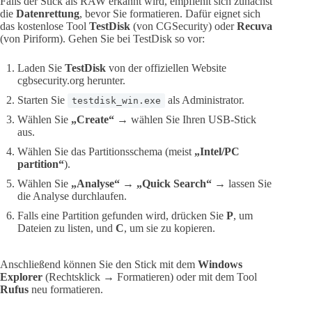
Falls der Stick als RAW erkannt wird, empfiehlt sich zunächst
die
Datenrettung
, bevor Sie formatieren. Dafür eignet sich
das kostenlose Tool
TestDisk
(von CGSecurity) oder
Recuva
(von Piriform). Gehen Sie bei TestDisk so vor:
Laden Sie
TestDisk
von der offiziellen Website
cgbsecurity.org herunter.
Starten Sie
als Administrator.
testdisk_win.exe
Wählen Sie
„Create“
→ wählen Sie Ihren USB-Stick
aus.
Wählen Sie das Partitionsschema (meist
„Intel/PC
partition“
).
Wählen Sie
„Analyse“
→
„Quick Search“
→ lassen Sie
die Analyse durchlaufen.
Falls eine Partition gefunden wird, drücken Sie
P
, um
Dateien zu listen, und
C
, um sie zu kopieren.
Anschließend können Sie den Stick mit dem
Windows
Explorer
(Rechtsklick → Formatieren) oder mit dem Tool
Rufus
neu formatieren.