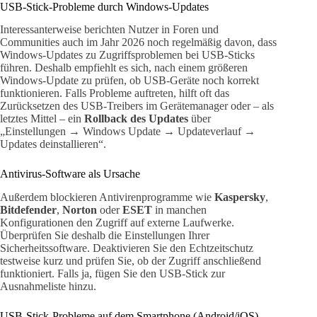
USB-Stick-Probleme durch Windows-Updates
Interessanterweise berichten Nutzer in Foren und
Communities auch im Jahr 2026 noch regelmäßig davon, dass
Windows-Updates zu Zugriffsproblemen bei USB-Sticks
führen. Deshalb empfiehlt es sich, nach einem größeren
Windows-Update zu prüfen, ob USB-Geräte noch korrekt
funktionieren. Falls Probleme auftreten, hilft oft das
Zurücksetzen des USB-Treibers im Gerätemanager oder – als
letztes Mittel – ein
Rollback des Updates
über
„Einstellungen → Windows Update → Updateverlauf →
Updates deinstallieren“.
Antivirus-Software als Ursache
Außerdem blockieren Antivirenprogramme wie
Kaspersky
,
Bitdefender
,
Norton
oder
ESET
in manchen
Konfigurationen den Zugriff auf externe Laufwerke.
Überprüfen Sie deshalb die Einstellungen Ihrer
Sicherheitssoftware. Deaktivieren Sie den Echtzeitschutz
testweise kurz und prüfen Sie, ob der Zugriff anschließend
funktioniert. Falls ja, fügen Sie den USB-Stick zur
Ausnahmeliste hinzu.
USB-Stick-Probleme auf dem Smartphone (Android/iOS)