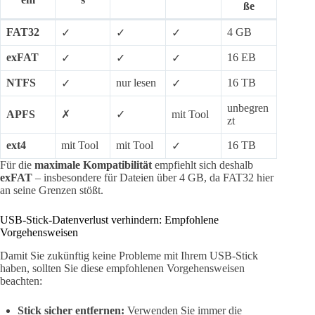
ße
FAT32
4 GB
✓
✓
✓
exFAT
16 EB
✓
✓
✓
NTFS
nur lesen
16 TB
✓
✓
unbegren
APFS
✗
✓
mit Tool
zt
ext4
mit Tool
mit Tool
16 TB
✓
Für die
maximale Kompatibilität
empfiehlt sich deshalb
exFAT
– insbesondere für Dateien über 4 GB, da FAT32 hier
an seine Grenzen stößt.
USB-Stick-Datenverlust verhindern: Empfohlene
Vorgehensweisen
Damit Sie zukünftig keine Probleme mit Ihrem USB-Stick
haben, sollten Sie diese empfohlenen Vorgehensweisen
beachten:
Stick sicher entfernen:
Verwenden Sie immer die