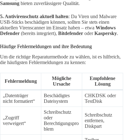
Samsung
bieten zuverlässigere Qualität.
5. Antivirenschutz aktuell halten
: Da Viren und Malware
USB-Sticks beschädigen können, sollten Sie stets einen
aktuellen Virenscanner im Einsatz haben – etwa
Windows
Defender
(bereits integriert),
Bitdefender
oder
Kaspersky
.
Häufige Fehlermeldungen und ihre Bedeutung
Um die richtige Reparaturmethode zu wählen, ist es hilfreich,
die häufigsten Fehlermeldungen zu kennen:
Mögliche
Empfohlene
Fehlermeldung
Ursache
Lösung
„Datenträger
Beschädigtes
CHKDSK oder
nicht formatiert“
Dateisystem
TestDisk
Schreibschutz
Schreibschutz
„Zugriff
oder
entfernen,
verweigert“
Berechtigungspro
Diskpart
blem
Treiber