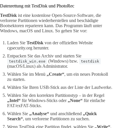
Datenrettung mit TestDisk und PhotoRec
TestDisk
ist eine kostenlose Open-Source-Software, die
verlorene Partitionen wiederherstellen und beschädigte
Bootsektoren reparieren kann. Das Programm läuft unter
Windows, macOS und Linux. So gehen Sie vor:
Laden Sie
TestDisk
von der offiziellen Website
cgsecurity.org herunter.
Entpacken Sie das Archiv und starten Sie
(Windows) bzw.
testdisk_win.exe
testdisk
(macOS/Linux) als Administrator.
Wählen Sie im Menü
„Create“
, um ein neues Protokoll
zu starten.
Wählen Sie Ihren USB-Stick aus der Liste der Laufwerke.
Wählen Sie den korrekten Partitionstyp – in der Regel
„Intel“
für Windows-Sticks oder
„None“
für einfache
FAT/exFAT-Sticks.
Wählen Sie
„Analyse“
und anschließend
„Quick
Search“
, um verlorene Partitionen zu suchen.
Wenn TestDisk eine Partition findet, wählen Sie
„Write“
,