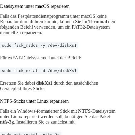
Dateisystem unter macOS reparieren
Falls das Festplattendienstprogramm unter macOS keine
Reparatur durchführen konnte, können Sie im
Terminal
den
folgenden Befehl verwenden, um ein FAT32-Dateisystem
manuell zu reparieren:
sudo fsck_msdos -y /dev/diskXs1
Für exFAT-Dateisysteme lautet der Befehl:
sudo fsck_exfat -d /dev/diskXs1
Ersetzen Sie dabei
diskXs1
durch den tatsächlichen
Gerätepfad Ihres Sticks.
NTFS-Sticks unter Linux reparieren
Falls ein Windows-formatierter Stick mit
NTFS
-Dateisystem
unter Linux repariert werden soll, benötigen Sie das Paket
ntfs-3g
. Installieren Sie es zunächst mit:
sudo apt install ntfs-3g