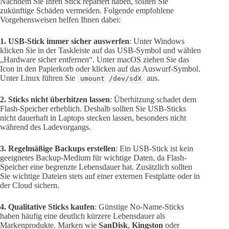
Nachdem Sie Ihren Stick repariert haben, sollten Sie
zukünftige Schäden vermeiden. Folgende empfohlene
Vorgehensweisen helfen Ihnen dabei:
1. USB-Stick immer sicher auswerfen
: Unter Windows
klicken Sie in der Taskleiste auf das USB-Symbol und wählen
„Hardware sicher entfernen“. Unter macOS ziehen Sie das
Icon in den Papierkorb oder klicken auf das Auswurf-Symbol.
Unter Linux führen Sie
aus.
umount /dev/sdX
2. Sticks nicht überhitzen lassen
: Überhitzung schadet dem
Flash-Speicher erheblich. Deshalb sollten Sie USB-Sticks
nicht dauerhaft in Laptops stecken lassen, besonders nicht
während des Ladevorgangs.
3. Regelmäßige Backups erstellen
: Ein USB-Stick ist kein
geeignetes Backup-Medium für wichtige Daten, da Flash-
Speicher eine begrenzte Lebensdauer hat. Zusätzlich sollten
Sie wichtige Dateien stets auf einer externen Festplatte oder in
der Cloud sichern.
4. Qualitative Sticks kaufen
: Günstige No-Name-Sticks
haben häufig eine deutlich kürzere Lebensdauer als
Markenprodukte. Marken wie
SanDisk
,
Kingston
oder