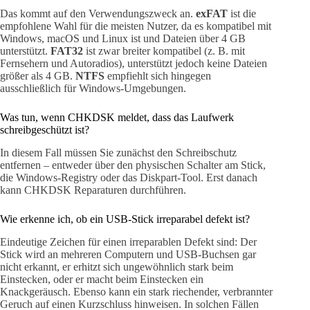
Das kommt auf den Verwendungszweck an.
exFAT
ist die
empfohlene Wahl für die meisten Nutzer, da es kompatibel mit
Windows, macOS und Linux ist und Dateien über 4 GB
unterstützt.
FAT32
ist zwar breiter kompatibel (z. B. mit
Fernsehern und Autoradios), unterstützt jedoch keine Dateien
größer als 4 GB.
NTFS
empfiehlt sich hingegen
ausschließlich für Windows-Umgebungen.
Was tun, wenn CHKDSK meldet, dass das Laufwerk
schreibgeschützt ist?
In diesem Fall müssen Sie zunächst den Schreibschutz
entfernen – entweder über den physischen Schalter am Stick,
die Windows-Registry oder das Diskpart-Tool. Erst danach
kann CHKDSK Reparaturen durchführen.
Wie erkenne ich, ob ein USB-Stick irreparabel defekt ist?
Eindeutige Zeichen für einen irreparablen Defekt sind: Der
Stick wird an mehreren Computern und USB-Buchsen gar
nicht erkannt, er erhitzt sich ungewöhnlich stark beim
Einstecken, oder er macht beim Einstecken ein
Knackgeräusch. Ebenso kann ein stark riechender, verbrannter
Geruch auf einen Kurzschluss hinweisen. In solchen Fällen