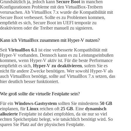
Grundsätzlich ja, jedoch kann
Secure Boot
in manchen
Konfigurationen Probleme mit den VirtualBox-Treibern
verursachen. Ab VirtualBox 7.x wurde die Kompatibilität mit
Secure Boot verbessert. Sollte es zu Problemen kommen,
empfiehlt es sich, Secure Boot im UEFI temporär zu
deaktivieren oder die Treiber manuell zu signieren.
Kann ich VirtualBox zusammen mit Hyper-V nutzen?
Seit
VirtualBox 6.1
ist eine verbesserte Kompatibilität mit
Hyper-V vorhanden. Dennoch kann es zu Leistungseinbußen
kommen, wenn Hyper-V aktiv ist. Für die beste Performance
empfiehlt es sich,
Hyper-V zu deaktivieren
, sofern Sie es
nicht für andere Zwecke benötigen. Wer sowohl Hyper-V als
auch VirtualBox benötigt, sollte auf VirtualBox 7.x setzen, das
hier deutlich besser funktioniert.
Wie groß sollte die virtuelle Festplatte sein?
Für ein
Windows-Gastsystem
sollten Sie mindestens
50 GB
einplanen, für
Linux
reichen oft
25 GB
. Eine
dynamisch
allozierte
Festplatte ist dabei empfohlen, da sie nur so viel
echten Speicherplatz belegt, wie tatsächlich benötigt wird. So
sparen Sie Platz auf der physischen Festplatte.