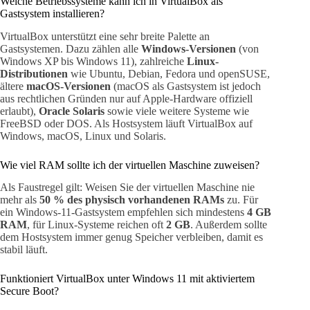
Welche Betriebssysteme kann ich in VirtualBox als
Gastsystem installieren?
VirtualBox unterstützt eine sehr breite Palette an
Gastsystemen. Dazu zählen alle
Windows-Versionen
(von
Windows XP bis Windows 11), zahlreiche
Linux-
Distributionen
wie Ubuntu, Debian, Fedora und openSUSE,
ältere
macOS-Versionen
(macOS als Gastsystem ist jedoch
aus rechtlichen Gründen nur auf Apple-Hardware offiziell
erlaubt),
Oracle Solaris
sowie viele weitere Systeme wie
FreeBSD oder DOS. Als Hostsystem läuft VirtualBox auf
Windows, macOS, Linux und Solaris.
Wie viel RAM sollte ich der virtuellen Maschine zuweisen?
Als Faustregel gilt: Weisen Sie der virtuellen Maschine nie
mehr als
50 % des physisch vorhandenen RAMs
zu. Für
ein Windows-11-Gastsystem empfehlen sich mindestens
4 GB
RAM
, für Linux-Systeme reichen oft
2 GB
. Außerdem sollte
dem Hostsystem immer genug Speicher verbleiben, damit es
stabil läuft.
Funktioniert VirtualBox unter Windows 11 mit aktiviertem
Secure Boot?