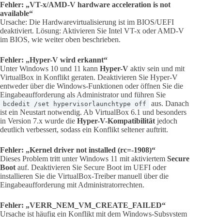
Fehler: „VT-x/AMD-V hardware acceleration is not
available“
Ursache: Die Hardwarevirtualisierung ist im BIOS/UEFI
deaktiviert. Lösung: Aktivieren Sie Intel VT-x oder AMD-V
im BIOS, wie weiter oben beschrieben.
Fehler: „Hyper-V wird erkannt“
Unter Windows 10 und 11 kann
Hyper-V
aktiv sein und mit
VirtualBox in Konflikt geraten. Deaktivieren Sie Hyper-V
entweder über die Windows-Funktionen oder öffnen Sie die
Eingabeaufforderung als Administrator und führen Sie
aus. Danach
bcdedit /set hypervisorlaunchtype off
ist ein Neustart notwendig. Ab VirtualBox 6.1 und besonders
in Version 7.x wurde die
Hyper-V-Kompatibilität
jedoch
deutlich verbessert, sodass ein Konflikt seltener auftritt.
Fehler: „Kernel driver not installed (rc=-1908)“
Dieses Problem tritt unter Windows 11 mit aktiviertem
Secure
Boot
auf. Deaktivieren Sie Secure Boot im UEFI oder
installieren Sie die VirtualBox-Treiber manuell über die
Eingabeaufforderung mit Administratorrechten.
Fehler: „VERR_NEM_VM_CREATE_FAILED“
Ursache ist häufig ein Konflikt mit dem Windows-Subsystem