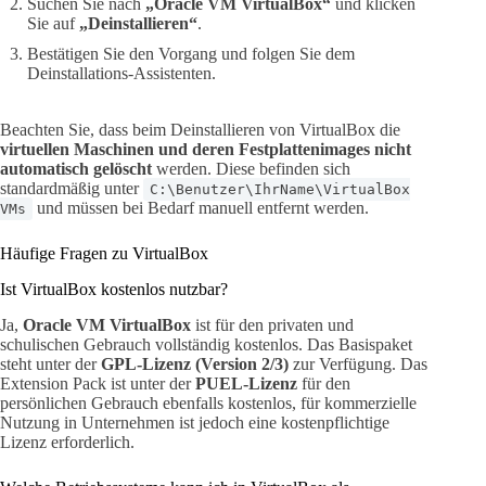
Suchen Sie nach
„Oracle VM VirtualBox“
und klicken
Sie auf
„Deinstallieren“
.
Bestätigen Sie den Vorgang und folgen Sie dem
Deinstallations-Assistenten.
Beachten Sie, dass beim Deinstallieren von VirtualBox die
virtuellen Maschinen und deren Festplattenimages nicht
automatisch gelöscht
werden. Diese befinden sich
standardmäßig unter
C:\Benutzer\IhrName\VirtualBox
und müssen bei Bedarf manuell entfernt werden.
VMs
Häufige Fragen zu VirtualBox
Ist VirtualBox kostenlos nutzbar?
Ja,
Oracle VM VirtualBox
ist für den privaten und
schulischen Gebrauch vollständig kostenlos. Das Basispaket
steht unter der
GPL-Lizenz (Version 2/3)
zur Verfügung. Das
Extension Pack ist unter der
PUEL-Lizenz
für den
persönlichen Gebrauch ebenfalls kostenlos, für kommerzielle
Nutzung in Unternehmen ist jedoch eine kostenpflichtige
Lizenz erforderlich.