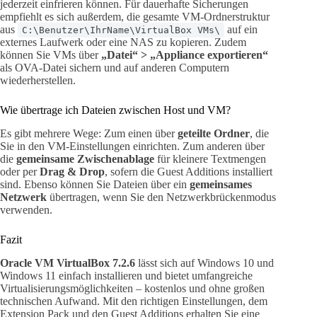
jederzeit einfrieren können. Für dauerhafte Sicherungen
empfiehlt es sich außerdem, die gesamte VM-Ordnerstruktur
aus
auf ein
C:\Benutzer\IhrName\VirtualBox VMs\
externes Laufwerk oder eine NAS zu kopieren. Zudem
können Sie VMs über
„Datei“ > „Appliance exportieren“
als OVA-Datei sichern und auf anderen Computern
wiederherstellen.
Wie übertrage ich Dateien zwischen Host und VM?
Es gibt mehrere Wege: Zum einen über
geteilte Ordner
, die
Sie in den VM-Einstellungen einrichten. Zum anderen über
die
gemeinsame Zwischenablage
für kleinere Textmengen
oder per
Drag & Drop
, sofern die Guest Additions installiert
sind. Ebenso können Sie Dateien über ein
gemeinsames
Netzwerk
übertragen, wenn Sie den Netzwerkbrückenmodus
verwenden.
Fazit
Oracle VM VirtualBox 7.2.6
lässt sich auf Windows 10 und
Windows 11 einfach installieren und bietet umfangreiche
Virtualisierungsmöglichkeiten – kostenlos und ohne großen
technischen Aufwand. Mit den richtigen Einstellungen, dem
Extension Pack und den Guest Additions erhalten Sie eine