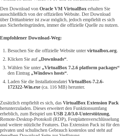
Den Download von
Oracle VM VirtualBox
erhalten Sie
ausschließlich von der offiziellen Website. Der Download
über Drittanbieter ist zwar möglich, jedoch empfiehlt es sich
aus Sicherheitsgründen, immer die offizielle Quelle zu nutzen.
Empfohlener Download-Weg:
Besuchen Sie die offizielle Website unter
virtualbox.org
.
Klicken Sie auf
„Downloads“
.
Wählen Sie unter
„VirtualBox 7.2.6 platform packages“
den Eintrag
„Windows hosts“
.
Laden Sie die Installationsdatei
VirtualBox-7.2.6-
172322-Win.exe
(ca. 116 MB) herunter.
Zusätzlich empfiehlt es sich, das
VirtualBox Extension Pack
herunterzuladen. Dieses erweitert den Funktionsumfang
erheblich, zum Beispiel um
USB 2.0/3.0-Unterstützung
,
Remote-Desktop-Protokoll (RDP), Festplattenverschlüsselung
und weitere nützliche Features. Das Extension Pack ist für den
privaten und schulischen Gebrauch kostenlos und steht auf
derselben Download-Seite zur Verfügung.