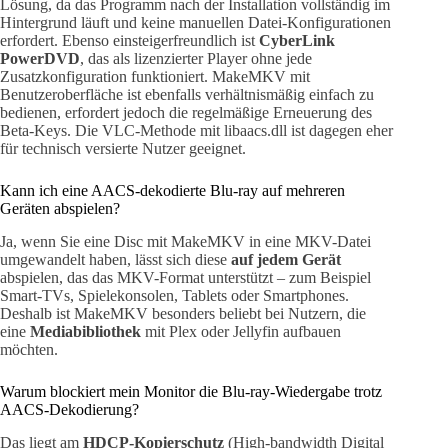
Lösung, da das Programm nach der Installation vollständig im
Hintergrund läuft und keine manuellen Datei-Konfigurationen
erfordert. Ebenso einsteigerfreundlich ist
CyberLink
PowerDVD
, das als lizenzierter Player ohne jede
Zusatzkonfiguration funktioniert. MakeMKV mit
Benutzeroberfläche ist ebenfalls verhältnismäßig einfach zu
bedienen, erfordert jedoch die regelmäßige Erneuerung des
Beta-Keys. Die VLC-Methode mit libaacs.dll ist dagegen eher
für technisch versierte Nutzer geeignet.
Kann ich eine AACS-dekodierte Blu-ray auf mehreren
Geräten abspielen?
Ja, wenn Sie eine Disc mit MakeMKV in eine MKV-Datei
umgewandelt haben, lässt sich diese
auf jedem Gerät
abspielen, das das MKV-Format unterstützt – zum Beispiel
Smart-TVs, Spielekonsolen, Tablets oder Smartphones.
Deshalb ist MakeMKV besonders beliebt bei Nutzern, die
eine
Mediabibliothek
mit Plex oder Jellyfin aufbauen
möchten.
Warum blockiert mein Monitor die Blu-ray-Wiedergabe trotz
AACS-Dekodierung?
Das liegt am
HDCP-Kopierschutz
(High-bandwidth Digital