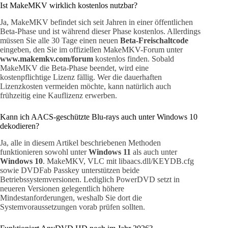
Ist MakeMKV wirklich kostenlos nutzbar?
Ja, MakeMKV befindet sich seit Jahren in einer öffentlichen
Beta-Phase und ist während dieser Phase kostenlos. Allerdings
müssen Sie alle 30 Tage einen neuen
Beta-Freischaltcode
eingeben, den Sie im offiziellen MakeMKV-Forum unter
www.makemkv.com/forum
kostenlos finden. Sobald
MakeMKV die Beta-Phase beendet, wird eine
kostenpflichtige Lizenz fällig. Wer die dauerhaften
Lizenzkosten vermeiden möchte, kann natürlich auch
frühzeitig eine Kauflizenz erwerben.
Kann ich AACS-geschützte Blu-rays auch unter Windows 10
dekodieren?
Ja, alle in diesem Artikel beschriebenen Methoden
funktionieren sowohl unter
Windows 11
als auch unter
Windows 10
. MakeMKV, VLC mit libaacs.dll/KEYDB.cfg
sowie DVDFab Passkey unterstützen beide
Betriebssystemversionen. Lediglich PowerDVD setzt in
neueren Versionen gelegentlich höhere
Mindestanforderungen, weshalb Sie dort die
Systemvoraussetzungen vorab prüfen sollten.