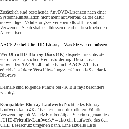
Zusätzlich sind bestehende AnyDVD-Lizenzen nach einer
Systemneuinstallation nicht mehr aktivierbar, da die dafür
notwendigen Validierungsserver ebenfalls offline sind.
Verwenden Sie deshalb stattdessen die oben beschriebenen
Alternativen.
AACS 2.0 bei Ultra HD Blu-ray – Was Sie wissen müssen
Wer
Ultra HD Blu-ray-Discs (4K)
abspielen möchte, steht
vor einer zusätzlichen Herausforderung: Diese Discs
verwenden
AACS 2.0
und teils auch
AACS 2.1
, also
erheblich stärkere Verschlüsselungsverfahren als Standard-
Blu-rays.
Deshalb sind folgende Punkte bei 4K-Blu-rays besonders
wichtig:
Kompatibles Blu-ray-Laufwerk:
Nicht jedes Blu-ray-
Laufwerk kann 4K-Discs lesen und dekodieren. Für die
Verwendung mit MakeMKV benötigen Sie ein sogenanntes
„UHD-Friendly-Laufwerk“
– also ein Laufwerk, das den
UHD-Leseschutz umgehen kann. Eine aktuelle Liste