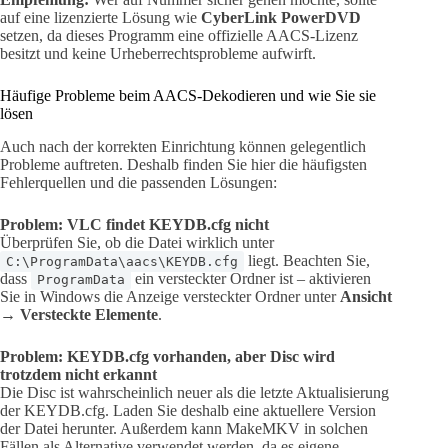
auf eine lizenzierte Lösung wie
CyberLink PowerDVD
setzen, da dieses Programm eine offizielle AACS-Lizenz
besitzt und keine Urheberrechtsprobleme aufwirft.
Häufige Probleme beim AACS-Dekodieren und wie Sie sie
lösen
Auch nach der korrekten Einrichtung können gelegentlich
Probleme auftreten. Deshalb finden Sie hier die häufigsten
Fehlerquellen und die passenden Lösungen:
Problem: VLC findet KEYDB.cfg nicht
Überprüfen Sie, ob die Datei wirklich unter
liegt. Beachten Sie,
C:\ProgramData\aacs\KEYDB.cfg
dass
ein versteckter Ordner ist – aktivieren
ProgramData
Sie in Windows die Anzeige versteckter Ordner unter
Ansicht
→ Versteckte Elemente
.
Problem: KEYDB.cfg vorhanden, aber Disc wird
trotzdem nicht erkannt
Die Disc ist wahrscheinlich neuer als die letzte Aktualisierung
der KEYDB.cfg. Laden Sie deshalb eine aktuellere Version
der Datei herunter. Außerdem kann MakeMKV in solchen
Fällen als Alternative verwendet werden, da es eigene,