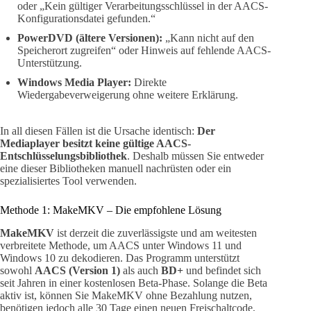
oder „Kein gültiger Verarbeitungsschlüssel in der AACS-
Konfigurationsdatei gefunden.“
PowerDVD (ältere Versionen):
„Kann nicht auf den
Speicherort zugreifen“ oder Hinweis auf fehlende AACS-
Unterstützung.
Windows Media Player:
Direkte
Wiedergabeverweigerung ohne weitere Erklärung.
In all diesen Fällen ist die Ursache identisch:
Der
Mediaplayer besitzt keine gültige AACS-
Entschlüsselungsbibliothek
. Deshalb müssen Sie entweder
eine dieser Bibliotheken manuell nachrüsten oder ein
spezialisiertes Tool verwenden.
Methode 1: MakeMKV – Die empfohlene Lösung
MakeMKV
ist derzeit die zuverlässigste und am weitesten
verbreitete Methode, um AACS unter Windows 11 und
Windows 10 zu dekodieren. Das Programm unterstützt
sowohl
AACS (Version 1)
als auch
BD+
und befindet sich
seit Jahren in einer kostenlosen Beta-Phase. Solange die Beta
aktiv ist, können Sie MakeMKV ohne Bezahlung nutzen,
benötigen jedoch alle 30 Tage einen neuen Freischaltcode,