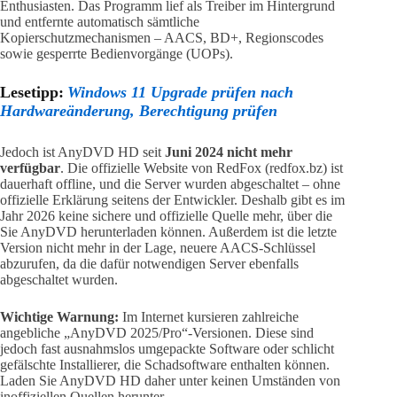
Enthusiasten. Das Programm lief als Treiber im Hintergrund
und entfernte automatisch sämtliche
Kopierschutzmechanismen – AACS, BD+, Regionscodes
sowie gesperrte Bedienvorgänge (UOPs).
Lesetipp:
Windows 11 Upgrade prüfen nach
Hardwareänderung, Berechtigung prüfen
Jedoch ist AnyDVD HD seit
Juni 2024 nicht mehr
verfügbar
. Die offizielle Website von RedFox (redfox.bz) ist
dauerhaft offline, und die Server wurden abgeschaltet – ohne
offizielle Erklärung seitens der Entwickler. Deshalb gibt es im
Jahr 2026 keine sichere und offizielle Quelle mehr, über die
Sie AnyDVD herunterladen können. Außerdem ist die letzte
Version nicht mehr in der Lage, neuere AACS-Schlüssel
abzurufen, da die dafür notwendigen Server ebenfalls
abgeschaltet wurden.
Wichtige Warnung:
Im Internet kursieren zahlreiche
angebliche „AnyDVD 2025/Pro“-Versionen. Diese sind
jedoch fast ausnahmslos umgepackte Software oder schlicht
gefälschte Installierer, die Schadsoftware enthalten können.
Laden Sie AnyDVD HD daher unter keinen Umständen von
inoffiziellen Quellen herunter.