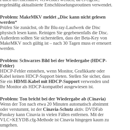
regelmäßig aktualisierte Entschlüsselungsroutinen verwendet.
Problem: MakeMKV meldet „Disc kann nicht gelesen
werden“
Prüfen Sie zunächst, ob Ihr Blu-ray-Laufwerk die Disc
physisch lesen kann. Reinigen Sie gegebenenfalls die Disc.
Außerdem sollten Sie sicherstellen, dass der Beta-Key von
MakeMKV noch gültig ist – nach 30 Tagen muss er erneuert
werden.
Problem: Schwarzes Bild bei der Wiedergabe (HDCP-
Fehler)
HDCP-Fehler entstehen, wenn Monitor, Grafikkarte oder
Kabel keinen HDCP-Support bieten. Stellen Sie sicher, dass
Sie ein
HDMI-Kabel mit HDCP-Support
verwenden und
Ihr Monitor als HDCP-kompatibel ausgewiesen ist.
Problem: Ton bricht bei der Wiedergabe ab (Cinavia)
Wenn der Ton nach etwa 20 Minuten automatisch abnimmt
oder verstummt, ist der
Cinavia-Schutz
aktiv. DVDFab
Passkey kann Cinavia in vielen Fällen entfernen. Mit der
VLC+KEYDB.cfg-Methode ist Cinavia hingegen kaum zu
umgehen.