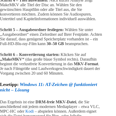
Schritt 4 – Titel auswählen:
Nach kurzer Analyse zeigt
MakeMKV alle Titel der Disc an. Wählen Sie den
gewünschten Hauptfilm oder alle Titel aus, die Sie
konvertieren möchten. Zudem können Sie Audiospuren,
Untertitel und Kapitelinformationen individuell auswählen.
Schritt 5 – Ausgabeordner festlegen:
Wählen Sie unter
„Ausgabeordner“ einen Zielordner auf Ihrer Festplatte. Achten
Sie darauf, dass genügend Speicherplatz vorhanden ist – ein
Full-HD-Blu-ray-Film kann
30–50 GB
beanspruchen.
Schritt 6 – Konvertierung starten:
Klicken Sie auf
„MakeMKV“
(das große blaue Symbol rechts). Daraufhin
beginnt die verlustfreie Konvertierung in das
MKV-Format
.
Je nach Filmgröße und Laufwerksgeschwindigkeit dauert der
Vorgang zwischen 20 und 60 Minuten.
Lesetipp:
Windows 11: AT-Zeichen @ funktioniert
nicht – Lösung
Das Ergebnis ist eine
DRM-freie MKV-Datei
, die Sie
anschließend mit jedem modernen Mediaplayer – etwa VLC,
MPC-HC oder
Kodi
– abspielen können. Außerdem eignet
sich die Datei hervorragend für Plex- oder Jellyfin-