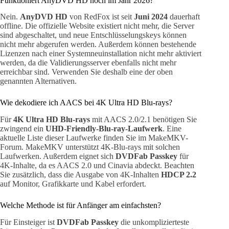
Funktioniert AnyDVD HD noch im Jahr 2026?
Nein.
AnyDVD HD
von RedFox ist seit
Juni 2024
dauerhaft
offline. Die offizielle Website existiert nicht mehr, die Server
sind abgeschaltet, und neue Entschlüsselungskeys können
nicht mehr abgerufen werden. Außerdem können bestehende
Lizenzen nach einer Systemneuinstallation nicht mehr aktiviert
werden, da die Validierungsserver ebenfalls nicht mehr
erreichbar sind. Verwenden Sie deshalb eine der oben
genannten Alternativen.
Wie dekodiere ich AACS bei 4K Ultra HD Blu-rays?
Für
4K Ultra HD Blu-rays
mit AACS 2.0/2.1 benötigen Sie
zwingend ein
UHD-Friendly-Blu-ray-Laufwerk
. Eine
aktuelle Liste dieser Laufwerke finden Sie im MakeMKV-
Forum. MakeMKV unterstützt 4K-Blu-rays mit solchen
Laufwerken. Außerdem eignet sich
DVDFab Passkey
für
4K-Inhalte, da es AACS 2.0 und Cinavia abdeckt. Beachten
Sie zusätzlich, dass die Ausgabe von 4K-Inhalten
HDCP 2.2
auf Monitor, Grafikkarte und Kabel erfordert.
Welche Methode ist für Anfänger am einfachsten?
Für Einsteiger ist
DVDFab Passkey
die unkomplizierteste