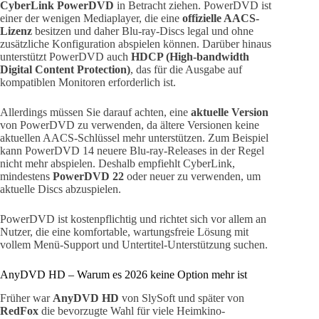
CyberLink PowerDVD
in Betracht ziehen. PowerDVD ist
einer der wenigen Mediaplayer, die eine
offizielle AACS-
Lizenz
besitzen und daher Blu-ray-Discs legal und ohne
zusätzliche Konfiguration abspielen können. Darüber hinaus
unterstützt PowerDVD auch
HDCP (High-bandwidth
Digital Content Protection)
, das für die Ausgabe auf
kompatiblen Monitoren erforderlich ist.
Allerdings müssen Sie darauf achten, eine
aktuelle Version
von PowerDVD zu verwenden, da ältere Versionen keine
aktuellen AACS-Schlüssel mehr unterstützen. Zum Beispiel
kann PowerDVD 14 neuere Blu-ray-Releases in der Regel
nicht mehr abspielen. Deshalb empfiehlt CyberLink,
mindestens
PowerDVD 22
oder neuer zu verwenden, um
aktuelle Discs abzuspielen.
PowerDVD ist kostenpflichtig und richtet sich vor allem an
Nutzer, die eine komfortable, wartungsfreie Lösung mit
vollem Menü-Support und Untertitel-Unterstützung suchen.
AnyDVD HD – Warum es 2026 keine Option mehr ist
Früher war
AnyDVD HD
von SlySoft und später von
RedFox
die bevorzugte Wahl für viele Heimkino-