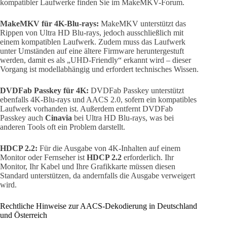
kompatibler Laufwerke finden Sie im MakeMKV-Forum.
MakeMKV für 4K-Blu-rays:
MakeMKV unterstützt das
Rippen von Ultra HD Blu-rays, jedoch ausschließlich mit
einem kompatiblen Laufwerk. Zudem muss das Laufwerk
unter Umständen auf eine ältere Firmware heruntergestuft
werden, damit es als „UHD-Friendly“ erkannt wird – dieser
Vorgang ist modellabhängig und erfordert technisches Wissen.
DVDFab Passkey für 4K:
DVDFab Passkey unterstützt
ebenfalls 4K-Blu-rays und AACS 2.0, sofern ein kompatibles
Laufwerk vorhanden ist. Außerdem entfernt DVDFab
Passkey auch
Cinavia
bei Ultra HD Blu-rays, was bei
anderen Tools oft ein Problem darstellt.
HDCP 2.2:
Für die Ausgabe von 4K-Inhalten auf einem
Monitor oder Fernseher ist
HDCP 2.2
erforderlich. Ihr
Monitor, Ihr Kabel und Ihre Grafikkarte müssen diesen
Standard unterstützen, da andernfalls die Ausgabe verweigert
wird.
Rechtliche Hinweise zur AACS-Dekodierung in Deutschland
und Österreich