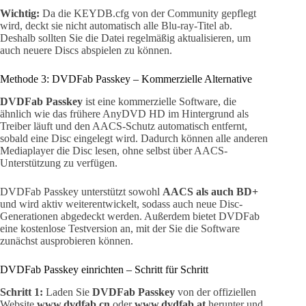
Wichtig:
Da die KEYDB.cfg von der Community gepflegt
wird, deckt sie nicht automatisch alle Blu-ray-Titel ab.
Deshalb sollten Sie die Datei regelmäßig aktualisieren, um
auch neuere Discs abspielen zu können.
Methode 3: DVDFab Passkey – Kommerzielle Alternative
DVDFab Passkey
ist eine kommerzielle Software, die
ähnlich wie das frühere AnyDVD HD im Hintergrund als
Treiber läuft und den AACS-Schutz automatisch entfernt,
sobald eine Disc eingelegt wird. Dadurch können alle anderen
Mediaplayer die Disc lesen, ohne selbst über AACS-
Unterstützung zu verfügen.
DVDFab Passkey unterstützt sowohl
AACS als auch BD+
und wird aktiv weiterentwickelt, sodass auch neue Disc-
Generationen abgedeckt werden. Außerdem bietet DVDFab
eine kostenlose Testversion an, mit der Sie die Software
zunächst ausprobieren können.
DVDFab Passkey einrichten – Schritt für Schritt
Schritt 1:
Laden Sie
DVDFab Passkey
von der offiziellen
Website
www.dvdfab.cn
oder
www.dvdfab.at
herunter und