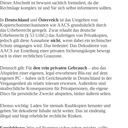
Dieser Abschnitt ist bewusst sachlich formuliert, da die
Rechtslage komplex ist und Sie sich selbst informieren sollten.
In
Deutschland
und
Österreich
ist das Umgehen von
Kopierschutzmechanismen wie AACS grundsätzlich durch
das Urheberrecht geregelt. Zwar erlaubt das deutsche
Urheberrecht (§ 53 UrhG) das Anfertigen von Privatkopien,
jedoch gilt diese Ausnahme
nicht
, wenn dabei ein technischer
Schutz umgangen wird. Das bedeutet: Das Dekodieren von
AACS zur Erstellung einer privaten Sicherungskopie bewegt
sich in einer rechtlichen Grauzone.
Dennoch gilt: Für
den rein privaten Gebrauch
– also das
Abspielen einer eigenen, legal erworbenen Blu-ray auf dem
eigenen PC – haben sich Gerichtsurteile in Deutschland in der
Vergangenheit als relativ tolerant erwiesen. Außerdem sind
strafrechtliche Konsequenzen für Privatpersonen, die eigene
Discs für persönliche Zwecke abspielen, bisher äußerst selten.
Ebenso wichtig: Laden Sie niemals Raubkopien herunter und
geben Sie dekodierte Inhalte nicht weiter. Das ist eindeutig
illegal und birgt erhebliche rechtliche Risiken.
Empfehlung:
Wer auf Nummer sicher gehen möchte, sollte