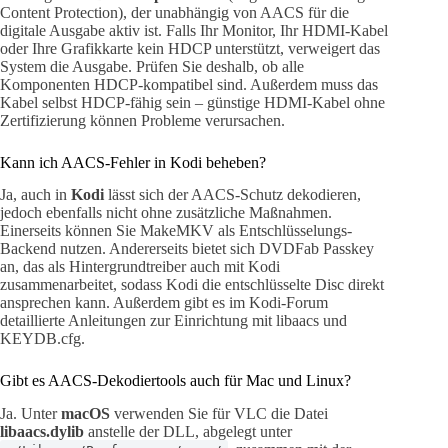
Content Protection), der unabhängig von AACS für die
digitale Ausgabe aktiv ist. Falls Ihr Monitor, Ihr HDMI-Kabel
oder Ihre Grafikkarte kein HDCP unterstützt, verweigert das
System die Ausgabe. Prüfen Sie deshalb, ob alle
Komponenten HDCP-kompatibel sind. Außerdem muss das
Kabel selbst HDCP-fähig sein – günstige HDMI-Kabel ohne
Zertifizierung können Probleme verursachen.
Kann ich AACS-Fehler in Kodi beheben?
Ja, auch in
Kodi
lässt sich der AACS-Schutz dekodieren,
jedoch ebenfalls nicht ohne zusätzliche Maßnahmen.
Einerseits können Sie MakeMKV als Entschlüsselungs-
Backend nutzen. Andererseits bietet sich DVDFab Passkey
an, das als Hintergrundtreiber auch mit Kodi
zusammenarbeitet, sodass Kodi die entschlüsselte Disc direkt
ansprechen kann. Außerdem gibt es im Kodi-Forum
detaillierte Anleitungen zur Einrichtung mit libaacs und
KEYDB.cfg.
Gibt es AACS-Dekodiertools auch für Mac und Linux?
Ja. Unter
macOS
verwenden Sie für VLC die Datei
libaacs.dylib
anstelle der DLL, abgelegt unter