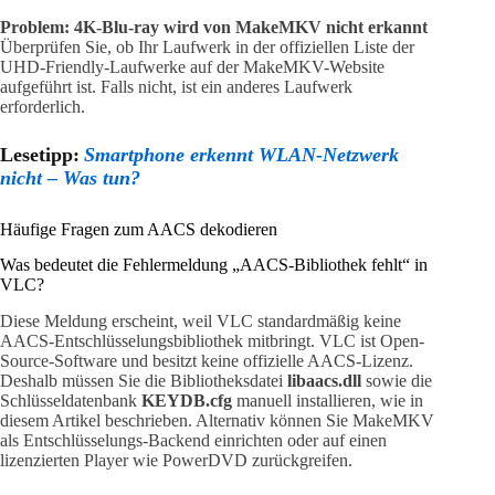
Problem: 4K-Blu-ray wird von MakeMKV nicht erkannt
Überprüfen Sie, ob Ihr Laufwerk in der offiziellen Liste der
UHD-Friendly-Laufwerke auf der MakeMKV-Website
aufgeführt ist. Falls nicht, ist ein anderes Laufwerk
erforderlich.
Lesetipp:
Smartphone erkennt WLAN-Netzwerk
nicht – Was tun?
Häufige Fragen zum AACS dekodieren
Was bedeutet die Fehlermeldung „AACS-Bibliothek fehlt“ in
VLC?
Diese Meldung erscheint, weil VLC standardmäßig keine
AACS-Entschlüsselungsbibliothek mitbringt. VLC ist Open-
Source-Software und besitzt keine offizielle AACS-Lizenz.
Deshalb müssen Sie die Bibliotheksdatei
libaacs.dll
sowie die
Schlüsseldatenbank
KEYDB.cfg
manuell installieren, wie in
diesem Artikel beschrieben. Alternativ können Sie MakeMKV
als Entschlüsselungs-Backend einrichten oder auf einen
lizenzierten Player wie PowerDVD zurückgreifen.