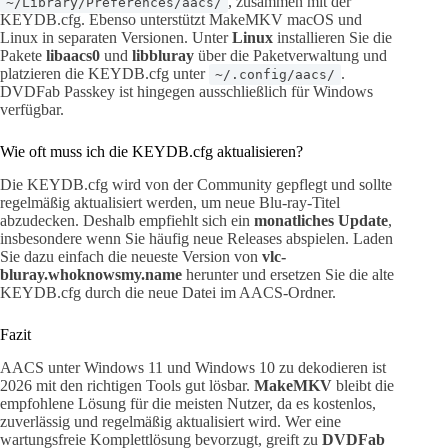
, zusammen mit der
~/Library/Preferences/aacs/
KEYDB.cfg. Ebenso unterstützt MakeMKV macOS und
Linux in separaten Versionen. Unter
Linux
installieren Sie die
Pakete
libaacs0
und
libbluray
über die Paketverwaltung und
platzieren die KEYDB.cfg unter
.
~/.config/aacs/
DVDFab Passkey ist hingegen ausschließlich für Windows
verfügbar.
Wie oft muss ich die KEYDB.cfg aktualisieren?
Die KEYDB.cfg wird von der Community gepflegt und sollte
regelmäßig aktualisiert werden, um neue Blu-ray-Titel
abzudecken. Deshalb empfiehlt sich ein
monatliches Update
,
insbesondere wenn Sie häufig neue Releases abspielen. Laden
Sie dazu einfach die neueste Version von
vlc-
bluray.whoknowsmy.name
herunter und ersetzen Sie die alte
KEYDB.cfg durch die neue Datei im AACS-Ordner.
Fazit
AACS unter Windows 11 und Windows 10 zu dekodieren ist
2026 mit den richtigen Tools gut lösbar.
MakeMKV
bleibt die
empfohlene Lösung für die meisten Nutzer, da es kostenlos,
zuverlässig und regelmäßig aktualisiert wird. Wer eine
wartungsfreie Komplettlösung bevorzugt, greift zu
DVDFab