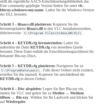
stellt die eigentliche AACS-Entschlüsselungsbibliothek dar.
Eine community-gepflegte Version finden Sie unter
vlc-
bluray.whoknowsmy.name
. Laden Sie die Windows-Version
der DLL herunter.
Schritt 3 – libaacs.dll platzieren:
Kopieren Sie die
heruntergeladene
libaacs.dll
in den VLC-Installationsordner,
üblicherweise:
C:\Program Files\VideoLAN\VLC\
Schritt 4 – KEYDB.cfg herunterladen:
Laden Sie
außerdem die Datei
KEYDB.cfg
von derselben Quelle
herunter. Diese Datei enthält die Entschlüsselungsschlüssel für
bekannte Blu-ray-Discs.
Schritt 5 – KEYDB.cfg platzieren:
Navigieren Sie zu
. Falls dieser Ordner nicht existiert,
C:\ProgramData\aacs\
erstellen Sie ihn manuell. Kopieren Sie anschließend die
KEYDB.cfg
in diesen Ordner.
Schritt 6 – Disc abspielen:
Legen Sie Ihre Blu-ray ein,
starten Sie VLC und gehen Sie zu
Medien → Medium
öffnen → Blu-ray
. Wählen Sie Ihr Laufwerk und klicken Sie
auf
Wiedergabe
.