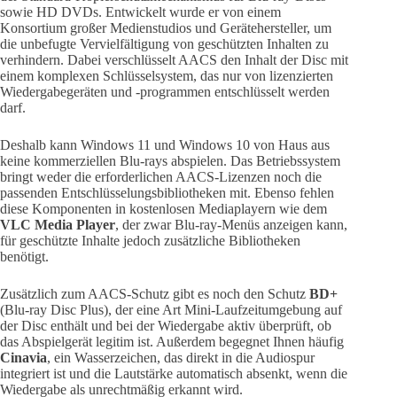
sowie HD DVDs. Entwickelt wurde er von einem
Konsortium großer Medienstudios und Gerätehersteller, um
die unbefugte Vervielfältigung von geschützten Inhalten zu
verhindern. Dabei verschlüsselt AACS den Inhalt der Disc mit
einem komplexen Schlüsselsystem, das nur von lizenzierten
Wiedergabegeräten und -programmen entschlüsselt werden
darf.
Deshalb kann Windows 11 und Windows 10 von Haus aus
keine kommerziellen Blu-rays abspielen. Das Betriebssystem
bringt weder die erforderlichen AACS-Lizenzen noch die
passenden Entschlüsselungsbibliotheken mit. Ebenso fehlen
diese Komponenten in kostenlosen Mediaplayern wie dem
VLC Media Player
, der zwar Blu-ray-Menüs anzeigen kann,
für geschützte Inhalte jedoch zusätzliche Bibliotheken
benötigt.
Zusätzlich zum AACS-Schutz gibt es noch den Schutz
BD+
(Blu-ray Disc Plus), der eine Art Mini-Laufzeitumgebung auf
der Disc enthält und bei der Wiedergabe aktiv überprüft, ob
das Abspielgerät legitim ist. Außerdem begegnet Ihnen häufig
Cinavia
, ein Wasserzeichen, das direkt in die Audiospur
integriert ist und die Lautstärke automatisch absenkt, wenn die
Wiedergabe als unrechtmäßig erkannt wird.