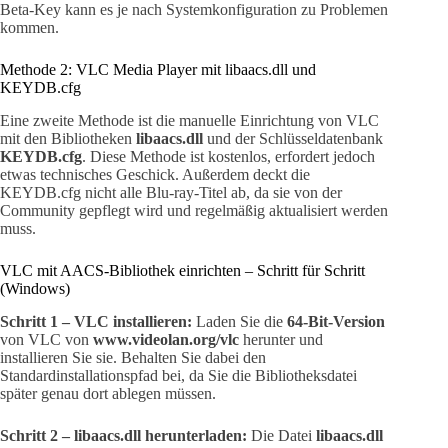
Beta-Key kann es je nach Systemkonfiguration zu Problemen
kommen.
Methode 2: VLC Media Player mit libaacs.dll und
KEYDB.cfg
Eine zweite Methode ist die manuelle Einrichtung von VLC
mit den Bibliotheken
libaacs.dll
und der Schlüsseldatenbank
KEYDB.cfg
. Diese Methode ist kostenlos, erfordert jedoch
etwas technisches Geschick. Außerdem deckt die
KEYDB.cfg nicht alle Blu-ray-Titel ab, da sie von der
Community gepflegt wird und regelmäßig aktualisiert werden
muss.
VLC mit AACS-Bibliothek einrichten – Schritt für Schritt
(Windows)
Schritt 1 – VLC installieren:
Laden Sie die
64-Bit-Version
von VLC von
www.videolan.org/vlc
herunter und
installieren Sie sie. Behalten Sie dabei den
Standardinstallationspfad bei, da Sie die Bibliotheksdatei
später genau dort ablegen müssen.
Schritt 2 – libaacs.dll herunterladen:
Die Datei
libaacs.dll