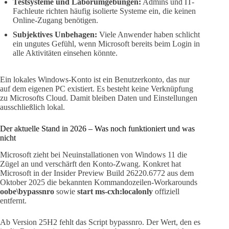
Testsysteme und Laborumgebungen:
Admins und IT-
Fachleute richten häufig isolierte Systeme ein, die keinen
Online-Zugang benötigen.
Subjektives Unbehagen:
Viele Anwender haben schlicht
ein ungutes Gefühl, wenn Microsoft bereits beim Login in
alle Aktivitäten einsehen könnte.
Ein lokales Windows-Konto ist ein Benutzerkonto, das nur
auf dem eigenen PC existiert. Es besteht keine Verknüpfung
zu Microsofts Cloud. Damit bleiben Daten und Einstellungen
ausschließlich lokal.
Der aktuelle Stand in 2026 – Was noch funktioniert und was
nicht
Microsoft zieht bei Neuinstallationen von Windows 11 die
Zügel an und verschärft den Konto-Zwang. Konkret hat
Microsoft in der Insider Preview Build 26220.6772 aus dem
Oktober 2025 die bekannten Kommandozeilen-Workarounds
oobe\bypassnro
sowie
start ms-cxh:localonly
offiziell
entfernt.
Ab Version 25H2 fehlt das Script bypassnro. Der Wert, den es