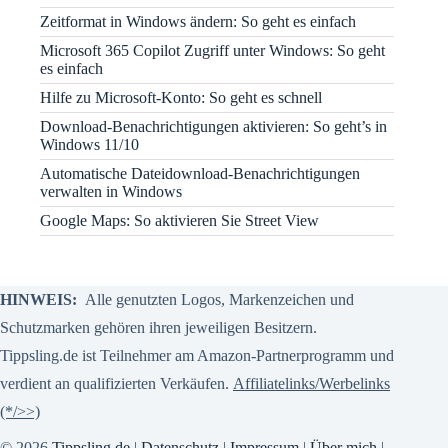
Zeitformat in Windows ändern: So geht es einfach
Microsoft 365 Copilot Zugriff unter Windows: So geht
es einfach
Hilfe zu Microsoft-Konto: So geht es schnell
Download-Benachrichtigungen aktivieren: So geht’s in
Windows 11/10
Automatische Dateidownload-Benachrichtigungen
verwalten in Windows
Google Maps: So aktivieren Sie Street View
HINWEIS:
Alle genutzten Logos, Markenzeichen und
Schutzmarken gehören ihren jeweiligen Besitzern.
Tippsling.de ist Teilnehmer am Amazon-Partnerprogramm und
verdient an qualifizierten Verkäufen.
Affiliatelinks/Werbelinks
(*/>>)
© 2026
Tippsling.de
|
Datenschutz
|
Impressum
|
Über mich
|