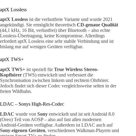
aptX Lossless
aptX Lossless
ist die verlustfreie Variante und wurde 2021
angekündigt. Sie ermöglicht theoretisch
CD-genaue Qualität
(44,1 kHz, 16 Bit, verlustfrei) über Bluetooth – also echte
Lossless-Übertragung, keine Kompromisse. Allerdings
erfordert aptX Lossless eine sehr stabile Verbindung und ist
bislang nur auf wenigen Geräten verfügbar.
aptX TWS+
aptX TWS+
ist speziell für
True Wireless Stereo-
Kopfhörer
(TWS) entwickelt und verbessert die
Synchronisation zwischen linkem und rechtem Ohrhörer.
Jedoch findet sich dieser Codec vergleichsweise selten in der
freien Wildbahn.
LDAC – Sonys High-Res-Codec
LDAC
wurde von
Sony
entwickelt und ist seit Android 8.0
(Oreo) Teil von AOSP – also auf fast allen modernen
Android-Geräten verfügbar. Außerdem ist LDAC auch auf
Sony-eigenen Geräten
, verschiedenen Walkman-Playern und
einigen Smart-TVs zu finden.