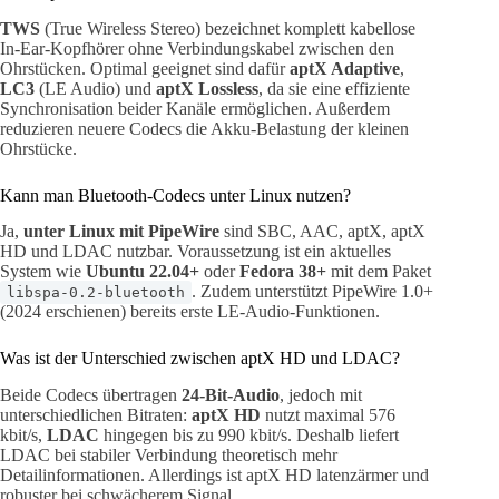
TWS
(True Wireless Stereo) bezeichnet komplett kabellose
In-Ear-Kopfhörer ohne Verbindungskabel zwischen den
Ohrstücken. Optimal geeignet sind dafür
aptX Adaptive
,
LC3
(LE Audio) und
aptX Lossless
, da sie eine effiziente
Synchronisation beider Kanäle ermöglichen. Außerdem
reduzieren neuere Codecs die Akku-Belastung der kleinen
Ohrstücke.
Kann man Bluetooth-Codecs unter Linux nutzen?
Ja,
unter Linux mit PipeWire
sind SBC, AAC, aptX, aptX
HD und LDAC nutzbar. Voraussetzung ist ein aktuelles
System wie
Ubuntu 22.04+
oder
Fedora 38+
mit dem Paket
. Zudem unterstützt PipeWire 1.0+
libspa-0.2-bluetooth
(2024 erschienen) bereits erste LE-Audio-Funktionen.
Was ist der Unterschied zwischen aptX HD und LDAC?
Beide Codecs übertragen
24-Bit-Audio
, jedoch mit
unterschiedlichen Bitraten:
aptX HD
nutzt maximal 576
kbit/s,
LDAC
hingegen bis zu 990 kbit/s. Deshalb liefert
LDAC bei stabiler Verbindung theoretisch mehr
Detailinformationen. Allerdings ist aptX HD latenzärmer und
robuster bei schwächerem Signal.