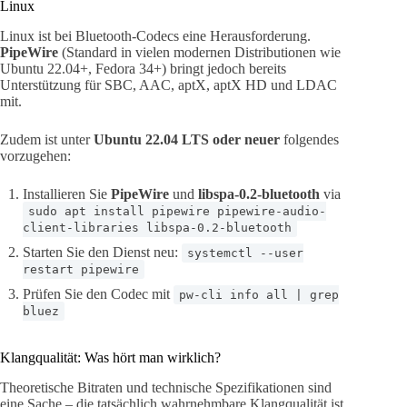
Linux
Linux ist bei Bluetooth-Codecs eine Herausforderung.
PipeWire
(Standard in vielen modernen Distributionen wie
Ubuntu 22.04+, Fedora 34+) bringt jedoch bereits
Unterstützung für SBC, AAC, aptX, aptX HD und LDAC
mit.
Zudem ist unter
Ubuntu 22.04 LTS oder neuer
folgendes
vorzugehen:
Installieren Sie
PipeWire
und
libspa-0.2-bluetooth
via
sudo apt install pipewire pipewire-audio-
client-libraries libspa-0.2-bluetooth
Starten Sie den Dienst neu:
systemctl --user
restart pipewire
Prüfen Sie den Codec mit
pw-cli info all | grep
bluez
Klangqualität: Was hört man wirklich?
Theoretische Bitraten und technische Spezifikationen sind
eine Sache – die tatsächlich wahrnehmbare Klangqualität ist