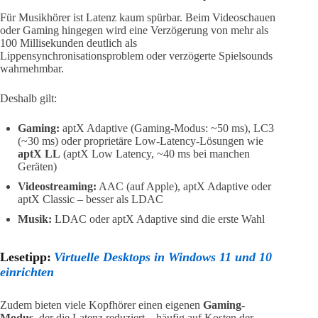
Für Musikhörer ist Latenz kaum spürbar. Beim Videoschauen
oder Gaming hingegen wird eine Verzögerung von mehr als
100 Millisekunden deutlich als
Lippensynchronisationsproblem oder verzögerte Spielsounds
wahrnehmbar.
Deshalb gilt:
Gaming:
aptX Adaptive (Gaming-Modus: ~50 ms), LC3
(~30 ms) oder proprietäre Low-Latency-Lösungen wie
aptX LL
(aptX Low Latency, ~40 ms bei manchen
Geräten)
Videostreaming:
AAC (auf Apple), aptX Adaptive oder
aptX Classic – besser als LDAC
Musik:
LDAC oder aptX Adaptive sind die erste Wahl
Lesetipp:
Virtuelle Desktops in Windows 11 und 10
einrichten
Zudem bieten viele Kopfhörer einen eigenen
Gaming-
Modus
, der die Latenz reduziert – häufig auf Kosten der