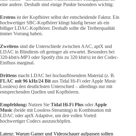
eine andere. Deshalb sind einige Punkte besonders wichtig:
Erstens
ist der Kopfhörer selbst der entscheidende Faktor. Ein
hochwertiger SBC-Kopfhörer klingt häufig besser als ein
billiger LDAC-Kopfhörer. Deshalb sollte die Treiberqualität
immer Vorrang haben.
Zweitens
sind die Unterschiede zwischen AAC, aptX und
LDAC in Blindtests oft geringer als erwartet. Besonders bei
320-kbit/s-MP3 oder Spotify (bis zu 320 kbit/s) ist der Codec-
Einfluss marginal.
Drittens
macht LDAC bei hochauflösendem Material (z. B.
FLAC mit 96 kHz/24 Bit
aus Tidal Hi-Fi oder Apple Music
Lossless) den deutlichsten Unterschied – allerdings nur mit
entsprechenden Quellen und Kopfhörern.
Empfehlung:
Nutzen Sie
Tidal Hi-Fi Plus
oder
Apple
Music
(beide mit Lossless-Streaming) in Kombination mit
LDAC oder aptX Adaptive, um den vollen Vorteil
hochwertiger Codecs auszuschöpfen.
Latenz: Warum Gamer und Videoschauer aufpassen sollten