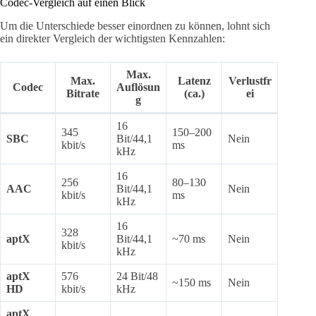
Codec-Vergleich auf einen Blick
Um die Unterschiede besser einordnen zu können, lohnt sich
ein direkter Vergleich der wichtigsten Kennzahlen:
Max.
Max.
Latenz
Verlustfr
Codec
Auflösun
Bitrate
(ca.)
ei
g
16
345
150–200
SBC
Bit/44,1
Nein
kbit/s
ms
kHz
16
256
80–130
AAC
Bit/44,1
Nein
kbit/s
ms
kHz
16
328
aptX
Bit/44,1
~70 ms
Nein
kbit/s
kHz
aptX
576
24 Bit/48
~150 ms
Nein
HD
kbit/s
kHz
aptX