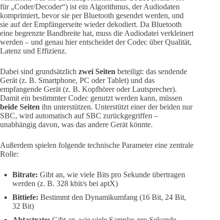
für „Coder/Decoder“) ist ein Algorithmus, der Audiodaten
komprimiert, bevor sie per Bluetooth gesendet werden, und
sie auf der Empfängerseite wieder dekodiert. Da Bluetooth
eine begrenzte Bandbreite hat, muss die Audiodatei verkleinert
werden – und genau hier entscheidet der Codec über Qualität,
Latenz und Effizienz.
Dabei sind grundsätzlich
zwei Seiten
beteiligt: das sendende
Gerät (z. B. Smartphone, PC oder Tablet) und das
empfangende Gerät (z. B. Kopfhörer oder Lautsprecher).
Damit ein bestimmter Codec genutzt werden kann, müssen
beide Seiten
ihn unterstützen. Unterstützt einer der beiden nur
SBC, wird automatisch auf SBC zurückgegriffen –
unabhängig davon, was das andere Gerät könnte.
Außerdem spielen folgende technische Parameter eine zentrale
Rolle:
Bitrate:
Gibt an, wie viele Bits pro Sekunde übertragen
werden (z. B. 328 kbit/s bei aptX)
Bittiefe:
Bestimmt den Dynamikumfang (16 Bit, 24 Bit,
32 Bit)
Abtastrate:
Gibt an, wie viele Samples pro Sekunde