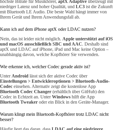
höchste Bitrate für Musikhörer,
aptX Adaptive
überzeugt mit
niedriger Latenz und hoher Qualität, und
LC3
ist die Zukunft
mit Bluetooth LE Audio. Die beste Wahl hängt immer von
Ihrem Gerät und Ihrem Anwendungsfall ab.
Kann ich auf dem iPhone aptX oder LDAC nutzen?
Nein, das ist leider nicht möglich.
Apple unterstützt auf iOS
und macOS ausschließlich SBC und AAC
. Deshalb sind
aptX und LDAC auf iPhone, iPad und Mac keine Option –
unabhängig davon, welche Kopfhörer Sie verwenden.
Wie erkenne ich, welcher Codec gerade aktiv ist?
Unter
Android
lässt sich der aktive Codec über
Einstellungen > Entwickleroptionen > Bluetooth-Audio-
Codec
einsehen. Alternativ zeigt die kostenlose App
Bluetooth Codec Changer
(erhältlich über GitHub) den
Codec in Echtzeit an. Unter
Windows
hilft die App
Bluetooth Tweaker
oder ein Blick in den Geräte-Manager.
Warum klingt mein Bluetooth-Kopfhörer trotz LDAC nicht
besser?
Häufig liegt das daran, dass
LDAC auf eine niedrigere