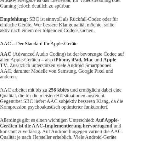
Musikwiedergabe ist das tolerierbar, für Videostreaming oder
Gaming jedoch deutlich zu spürbar.
Empfehlung:
SBC ist sinnvoll als Rückfall-Codec oder für
einfache Geräte. Wer bessere Klangqualität möchte, sollte
aktiv nach einem der folgenden Codecs suchen.
AAC – Der Standard für Apple-Geräte
AAC
(Advanced Audio Coding) ist der bevorzugte Codec auf
allen Apple-Geräten – also
iPhone, iPad, Mac
und
Apple
TV
. Zusätzlich unterstützen viele Android-Smartphones
AAC, darunter Modelle von Samsung, Google Pixel und
anderen.
AAC arbeitet mit bis zu
256 kbit/s
und ermöglicht dabei eine
Qualität, die für die meisten Hörsituationen ausreicht.
Gegenüber SBC liefert AAC subjektiv besseren Klang, da die
Kompression psychoakustisch optimierter funktioniert.
Allerdings gibt es einen wichtigen Unterschied:
Auf Apple-
Geräten ist die AAC-Implementierung hervorragend
und
konstant zuverlässig. Auf Android hingegen variiert die AAC-
Qualität je nach Hersteller erheblich. Viele Android-Geräte