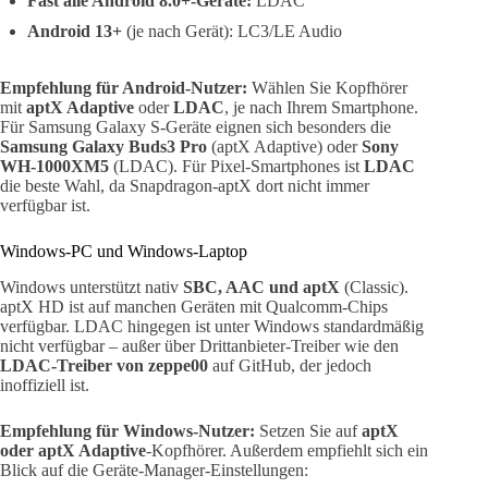
Fast alle Android 8.0+-Geräte:
LDAC
Android 13+
(je nach Gerät): LC3/LE Audio
Empfehlung für Android-Nutzer:
Wählen Sie Kopfhörer
mit
aptX Adaptive
oder
LDAC
, je nach Ihrem Smartphone.
Für Samsung Galaxy S-Geräte eignen sich besonders die
Samsung Galaxy Buds3 Pro
(aptX Adaptive) oder
Sony
WH-1000XM5
(LDAC). Für Pixel-Smartphones ist
LDAC
die beste Wahl, da Snapdragon-aptX dort nicht immer
verfügbar ist.
Windows-PC und Windows-Laptop
Windows unterstützt nativ
SBC, AAC und aptX
(Classic).
aptX HD ist auf manchen Geräten mit Qualcomm-Chips
verfügbar. LDAC hingegen ist unter Windows standardmäßig
nicht verfügbar – außer über Drittanbieter-Treiber wie den
LDAC-Treiber von zeppe00
auf GitHub, der jedoch
inoffiziell ist.
Empfehlung für Windows-Nutzer:
Setzen Sie auf
aptX
oder aptX Adaptive
-Kopfhörer. Außerdem empfiehlt sich ein
Blick auf die Geräte-Manager-Einstellungen: