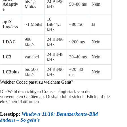
bis 1,2
24 Bit/96
Adaptiv
50–80 ms
Nein
Mbit/s
kHz
e
16
aptX
~1 Mbit/s
Bit/44,1
~80 ms
Ja
Lossless
kHz
990
24 Bit/96
LDAC
~200 ms
Nein
kbit/s
kHz
24 Bit/48
LC3
variabel
30–40 ms
Nein
kHz
bis 500
24 Bit/96
~20–30
LC3plus
Nein
kbit/s
kHz
ms
Welcher Codec passt zu welchem Gerät?
Die Wahl des richtigen Codecs hängt stark von den
verwendeten Geräten ab. Deshalb lohnt sich ein Blick auf die
einzelnen Plattformen.
Lesetipp:
Windows 11/10: Benutzerkonto-Bild
ändern – So geht's