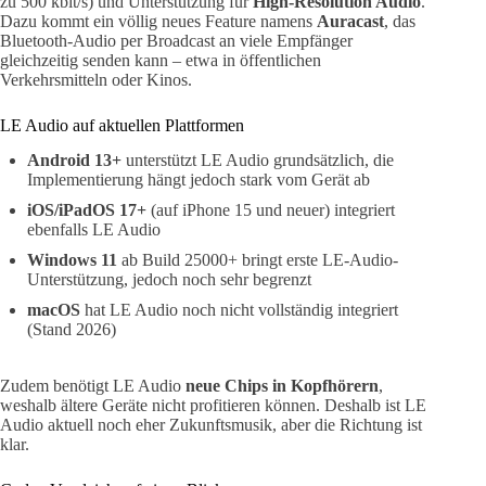
zu 500 kbit/s) und Unterstützung für
High-Resolution Audio
.
Dazu kommt ein völlig neues Feature namens
Auracast
, das
Bluetooth-Audio per Broadcast an viele Empfänger
gleichzeitig senden kann – etwa in öffentlichen
Verkehrsmitteln oder Kinos.
LE Audio auf aktuellen Plattformen
Android 13+
unterstützt LE Audio grundsätzlich, die
Implementierung hängt jedoch stark vom Gerät ab
iOS/iPadOS 17+
(auf iPhone 15 und neuer) integriert
ebenfalls LE Audio
Windows 11
ab Build 25000+ bringt erste LE-Audio-
Unterstützung, jedoch noch sehr begrenzt
macOS
hat LE Audio noch nicht vollständig integriert
(Stand 2026)
Zudem benötigt LE Audio
neue Chips in Kopfhörern
,
weshalb ältere Geräte nicht profitieren können. Deshalb ist LE
Audio aktuell noch eher Zukunftsmusik, aber die Richtung ist
klar.