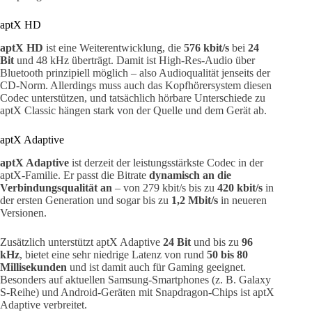
aptX HD
aptX HD
ist eine Weiterentwicklung, die
576 kbit/s
bei
24
Bit
und 48 kHz überträgt. Damit ist High-Res-Audio über
Bluetooth prinzipiell möglich – also Audioqualität jenseits der
CD-Norm. Allerdings muss auch das Kopfhörersystem diesen
Codec unterstützen, und tatsächlich hörbare Unterschiede zu
aptX Classic hängen stark von der Quelle und dem Gerät ab.
aptX Adaptive
aptX Adaptive
ist derzeit der leistungsstärkste Codec in der
aptX-Familie. Er passt die Bitrate
dynamisch an die
Verbindungsqualität an
– von 279 kbit/s bis zu
420 kbit/s
in
der ersten Generation und sogar bis zu
1,2 Mbit/s
in neueren
Versionen.
Zusätzlich unterstützt aptX Adaptive
24 Bit
und bis zu
96
kHz
, bietet eine sehr niedrige Latenz von rund
50 bis 80
Millisekunden
und ist damit auch für Gaming geeignet.
Besonders auf aktuellen Samsung-Smartphones (z. B. Galaxy
S-Reihe) und Android-Geräten mit Snapdragon-Chips ist aptX
Adaptive verbreitet.