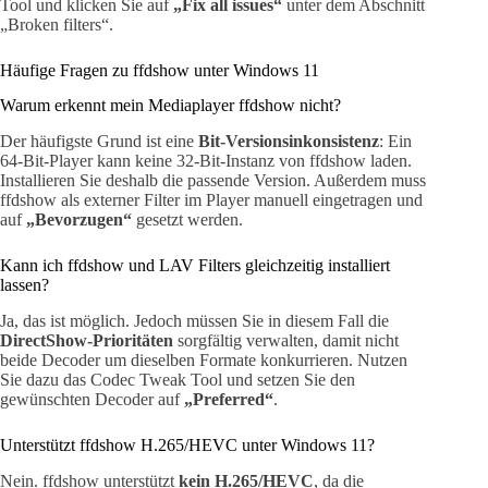
Tool und klicken Sie auf
„Fix all issues“
unter dem Abschnitt
„Broken filters“.
Häufige Fragen zu ffdshow unter Windows 11
Warum erkennt mein Mediaplayer ffdshow nicht?
Der häufigste Grund ist eine
Bit-Versionsinkonsistenz
: Ein
64-Bit-Player kann keine 32-Bit-Instanz von ffdshow laden.
Installieren Sie deshalb die passende Version. Außerdem muss
ffdshow als externer Filter im Player manuell eingetragen und
auf
„Bevorzugen“
gesetzt werden.
Kann ich ffdshow und LAV Filters gleichzeitig installiert
lassen?
Ja, das ist möglich. Jedoch müssen Sie in diesem Fall die
DirectShow-Prioritäten
sorgfältig verwalten, damit nicht
beide Decoder um dieselben Formate konkurrieren. Nutzen
Sie dazu das Codec Tweak Tool und setzen Sie den
gewünschten Decoder auf
„Preferred“
.
Unterstützt ffdshow H.265/HEVC unter Windows 11?
Nein. ffdshow unterstützt
kein H.265/HEVC
, da die