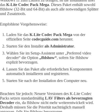
Windows 11 zum Laufen zu bringen, ist die Installation über
das
K-Lite Codec Pack Mega
. Dieses Paket enthält sowohl
ffdshow (32-Bit und 64-Bit) als auch alle notwendigen Splitter
und Zusatztools.
Empfohlene Vorgehensweise:
Laden Sie das
K-Lite Codec Pack Mega
von der
offiziellen Seite
codecguide.com
herunter.
Starten Sie den Installer
als Administrator
.
Wählen Sie im Setup-Assistent unter „Preferred video
decoder“ die Option
„ffdshow“
, sofern Sie ffdshow
explizit bevorzugen.
Lassen Sie das Paket alle erforderlichen Komponenten
automatisch installieren und registrieren.
Starten Sie nach der Installation den Computer neu.
Beachten Sie jedoch: Neuere Versionen des K-Lite Codec
Packs setzen standardmäßig
LAV Filters als bevorzugten
Decoder
ein, da ffdshow nicht mehr weiterentwickelt wird.
Deshalb müssen Sie die Priorität nachträglich manuell
anpassen, falls Sie ffdshow bevorzugen.