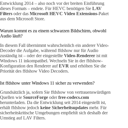
Entwicklung 2014 – also noch vor der breiten Einführung
dieses Formats – endete. Für HEVC benötigen Sie
LAV
Filters
oder das
Microsoft HEVC Video Extensions
-Paket
aus dem Microsoft Store.
Warum kommt es zu einem schwarzen Bildschirm, obwohl
Audio läuft?
In diesem Fall übernimmt wahrscheinlich ein anderer Video-
Decoder die Aufgabe, während ffdshow nur für Audio
zuständig ist – oder der eingestellte
Video-Renderer
ist mit
Windows 11 inkompatibel. Wechseln Sie in der ffdshow-
Konfiguration den Renderer auf
EVR
und erhöhen Sie die
Priorität des ffdshow Video Decoders.
Ist ffdshow unter Windows 11 sicher zu verwenden?
Grundsätzlich ja, sofern Sie ffdshow von vertrauenswürdigen
Quellen wie
SourceForge
oder
free-codecs.com
herunterladen. Da die Entwicklung seit 2014 eingestellt ist,
erhält ffdshow jedoch
keine Sicherheitsupdates
mehr. Für
sicherheitskritische Umgebungen empfiehlt sich deshalb der
Umstieg auf LAV Filters.