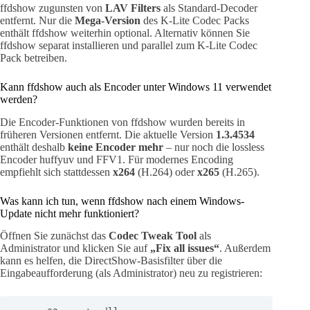
ffdshow zugunsten von
LAV Filters
als Standard-Decoder
entfernt. Nur die
Mega-Version
des K-Lite Codec Packs
enthält ffdshow weiterhin optional. Alternativ können Sie
ffdshow separat installieren und parallel zum K-Lite Codec
Pack betreiben.
Kann ffdshow auch als Encoder unter Windows 11 verwendet
werden?
Die Encoder-Funktionen von ffdshow wurden bereits in
früheren Versionen entfernt. Die aktuelle Version
1.3.4534
enthält deshalb
keine Encoder mehr
– nur noch die lossless
Encoder huffyuv und FFV1. Für modernes Encoding
empfiehlt sich stattdessen
x264
(H.264) oder
x265
(H.265).
Was kann ich tun, wenn ffdshow nach einem Windows-
Update nicht mehr funktioniert?
Öffnen Sie zunächst das
Codec Tweak Tool
als
Administrator und klicken Sie auf
„Fix all issues“
. Außerdem
kann es helfen, die DirectShow-Basisfilter über die
Eingabeaufforderung (als Administrator) neu zu registrieren: