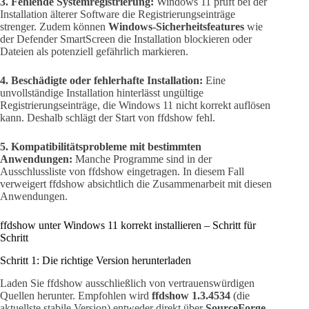
3. Fehlende Systemregistrierung:
Windows 11 prüft bei der
Installation älterer Software die Registrierungseinträge
strenger. Zudem können
Windows-Sicherheitsfeatures
wie
der Defender SmartScreen die Installation blockieren oder
Dateien als potenziell gefährlich markieren.
4. Beschädigte oder fehlerhafte Installation:
Eine
unvollständige Installation hinterlässt ungültige
Registrierungseinträge, die Windows 11 nicht korrekt auflösen
kann. Deshalb schlägt der Start von ffdshow fehl.
5. Kompatibilitätsprobleme mit bestimmten
Anwendungen:
Manche Programme sind in der
Ausschlussliste von ffdshow eingetragen. In diesem Fall
verweigert ffdshow absichtlich die Zusammenarbeit mit diesen
Anwendungen.
ffdshow unter Windows 11 korrekt installieren – Schritt für
Schritt
Schritt 1: Die richtige Version herunterladen
Laden Sie ffdshow ausschließlich von vertrauenswürdigen
Quellen herunter. Empfohlen wird
ffdshow 1.3.4534
(die
aktuellste stabile Version) entweder direkt über
SourceForge