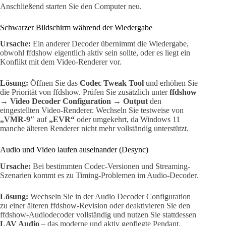
Anschließend starten Sie den Computer neu.
Schwarzer Bildschirm während der Wiedergabe
Ursache:
Ein anderer Decoder übernimmt die Wiedergabe,
obwohl ffdshow eigentlich aktiv sein sollte, oder es liegt ein
Konflikt mit dem Video-Renderer vor.
Lösung:
Öffnen Sie das
Codec Tweak Tool
und erhöhen Sie
die Priorität von ffdshow. Prüfen Sie zusätzlich unter
ffdshow
→ Video Decoder Configuration → Output
den
eingestellten Video-Renderer. Wechseln Sie testweise von
„VMR-9″
auf
„EVR“
oder umgekehrt, da Windows 11
manche älteren Renderer nicht mehr vollständig unterstützt.
Audio und Video laufen auseinander (Desync)
Ursache:
Bei bestimmten Codec-Versionen und Streaming-
Szenarien kommt es zu Timing-Problemen im Audio-Decoder.
Lösung:
Wechseln Sie in der Audio Decoder Configuration
zu einer älteren ffdshow-Revision oder deaktivieren Sie den
ffdshow-Audiodecoder vollständig und nutzen Sie stattdessen
LAV Audio
– das moderne und aktiv gepflegte Pendant.