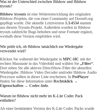
Was ist der Unterschied zwischen ffdshow und ffdshow
tryouts?
ffdshow tryouts
ist eine Weiterentwicklung des originalen
ffdshow-Projekts, die von einer Community auf Doom9.org
gepflegt wurde. Die aktuelle Letztversion
1.3.4534
stammt
aus diesem Tryouts-Projekt. Außerdem wurden in ffdshow
tryouts zahlreiche Bugs behoben und neue Formate ergänzt,
weshalb diese Version empfohlen wird.
Wie prüfe ich, ob ffdshow tatsächlich zur Wiedergabe
verwendet wird?
Klicken Sie während der Wiedergabe in
MPC-HC
mit der
rechten Maustaste in das Videobild und wählen Sie
„Filter“
.
Dort sehen Sie alle aktiven DirectShow-Filter der aktuellen
Wiedergabe. ffdshow Video Decoder und/oder ffdshow Audio
Processor sollten in dieser Liste erscheinen. In
PotPlayer
finden Sie diese Information unter
Rechtsklick →
Eigenschaften → Codec-Info
.
Warum ist ffdshow nicht mehr im K-Lite Codec Pack
enthalten?
Ab einer bestimmten Version des K-Lite Codec Packs wurde