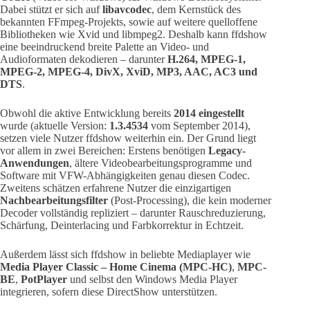
Dabei stützt er sich auf
libavcodec
, dem Kernstück des
bekannten FFmpeg-Projekts, sowie auf weitere quelloffene
Bibliotheken wie Xvid und libmpeg2. Deshalb kann ffdshow
eine beeindruckend breite Palette an Video- und
Audioformaten dekodieren – darunter
H.264, MPEG-1,
MPEG-2, MPEG-4, DivX, XviD, MP3, AAC, AC3 und
DTS
.
Obwohl die aktive Entwicklung bereits
2014 eingestellt
wurde (aktuelle Version:
1.3.4534
vom September 2014),
setzen viele Nutzer ffdshow weiterhin ein. Der Grund liegt
vor allem in zwei Bereichen: Erstens benötigen
Legacy-
Anwendungen
, ältere Videobearbeitungsprogramme und
Software mit VFW-Abhängigkeiten genau diesen Codec.
Zweitens schätzen erfahrene Nutzer die einzigartigen
Nachbearbeitungsfilter
(Post-Processing), die kein moderner
Decoder vollständig repliziert – darunter Rauschreduzierung,
Schärfung, Deinterlacing und Farbkorrektur in Echtzeit.
Außerdem lässt sich ffdshow in beliebte Mediaplayer wie
Media Player Classic – Home Cinema (MPC-HC)
,
MPC-
BE
,
PotPlayer
und selbst den Windows Media Player
integrieren, sofern diese DirectShow unterstützen.