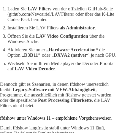
Laden Sie
LAV Filters
von der offiziellen GitHub-Seite
(github.com/Nevcairiel/LAVFilters) oder über das K-Lite
Codec Pack herunter.
Installieren Sie LAV Filters
als Administrator
.
Öffnen Sie die
LAV Video Configuration
über die
Windows-Suche.
Aktivieren Sie unter
„Hardware Acceleration“
die
Option
„D3D11″
oder
„DXVA2 (native)“
, je nach GPU.
Wechseln Sie in Ihrem Mediaplayer die Decoder-Priorität
auf
LAV Video Decoder
.
Dennoch gibt es Szenarien, in denen ffdshow unersetzlich
bleibt:
Legacy-Software mit VFW-Abhängigkeit
,
Programme, die ausschließlich mit ffdshow getestet wurden,
oder die spezifische
Post-Processing-Filterkette
, die LAV
Filters nicht bietet.
ffdshow unter Windows 11 – empfohlene Vorgehensweisen
Damit ffdshow langfristig stabil unter Windows 11 läuft,