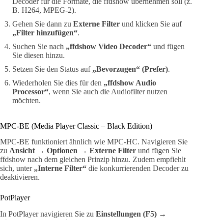
Decoder für die Formate, die ffdshow übernehmen soll (z.
B. H264, MPEG-2).
Gehen Sie dann zu
Externe Filter
und klicken Sie auf
„Filter hinzufügen“
.
Suchen Sie nach
„ffdshow Video Decoder“
und fügen
Sie diesen hinzu.
Setzen Sie den Status auf
„Bevorzugen“ (Prefer)
.
Wiederholen Sie dies für den
„ffdshow Audio
Processor“
, wenn Sie auch die Audiofilter nutzen
möchten.
MPC-BE (Media Player Classic – Black Edition)
MPC-BE funktioniert ähnlich wie MPC-HC. Navigieren Sie
zu
Ansicht → Optionen → Externe Filter
und fügen Sie
ffdshow nach dem gleichen Prinzip hinzu. Zudem empfiehlt
sich, unter
„Interne Filter“
die konkurrierenden Decoder zu
deaktivieren.
PotPlayer
In PotPlayer navigieren Sie zu
Einstellungen (F5) →