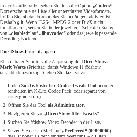
In der Konfiguration sehen Sie links die Option
„Codecs“
.
Dort erscheint eine Liste aller unterstützten Videoformate.
Prüfen Sie, ob das Format, das Sie benötigen, aktiviert ist.
Deshalb gilt: Wenn H.264, MPEG-2 oder DivX nicht
funktionieren, setzen Sie in der jeweiligen Zeile den Status
von
„disabled“
auf
„libavcodec“
oder das jeweils passende
Decoding-Backend.
DirectShow-Priorität anpassen
Ein zentraler Schritt ist die Anpassung der
DirectShow-
Merit-Werte
(Priorität), damit Windows 11 ffdshow
tatsächlich bevorzugt. Gehen Sie dazu so vor:
Laden Sie das kostenlose
Codec Tweak Tool
herunter
(enthalten im K-Lite Codec Pack, oder separat von
codecguide.com).
Öffnen Sie das Tool
als Administrator
.
Navigieren Sie zu
„DirectShow filter tweaks“
.
Suchen Sie ffdshow Video Decoder in der Liste.
Setzen Sie dessen Merit auf
„Preferred“ (00800000)
–
dies ist höher als der Standard-Wert für LAV Filters.