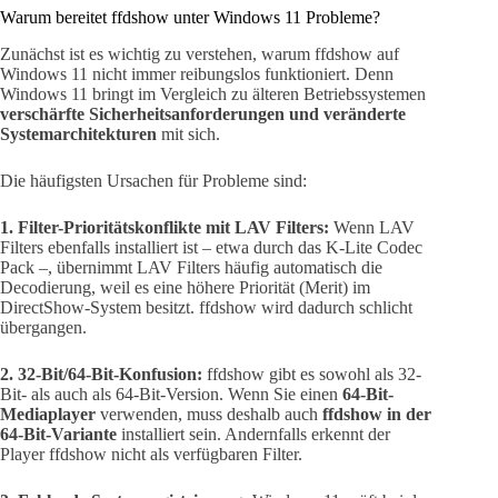
Warum bereitet ffdshow unter Windows 11 Probleme?
Zunächst ist es wichtig zu verstehen, warum ffdshow auf
Windows 11 nicht immer reibungslos funktioniert. Denn
Windows 11 bringt im Vergleich zu älteren Betriebssystemen
verschärfte Sicherheitsanforderungen und veränderte
Systemarchitekturen
mit sich.
Die häufigsten Ursachen für Probleme sind:
1. Filter-Prioritätskonflikte mit LAV Filters:
Wenn LAV
Filters ebenfalls installiert ist – etwa durch das K-Lite Codec
Pack –, übernimmt LAV Filters häufig automatisch die
Decodierung, weil es eine höhere Priorität (Merit) im
DirectShow-System besitzt. ffdshow wird dadurch schlicht
übergangen.
2. 32-Bit/64-Bit-Konfusion:
ffdshow gibt es sowohl als 32-
Bit- als auch als 64-Bit-Version. Wenn Sie einen
64-Bit-
Mediaplayer
verwenden, muss deshalb auch
ffdshow in der
64-Bit-Variante
installiert sein. Andernfalls erkennt der
Player ffdshow nicht als verfügbaren Filter.