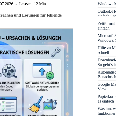
Windows M
.07.2026
Lesezeit
12 Min
Outlook/Ho
rsachen und Lösungen für fehlende
einfach und
Zeitformat
einfach
Microsoft 
Windows: S
Hilfe zu M
schnell
Download-B
So geht’s 
Automatis
Benachrich
Google Map
View
Papierkorb
es einfach
Was tun, w
funktionie