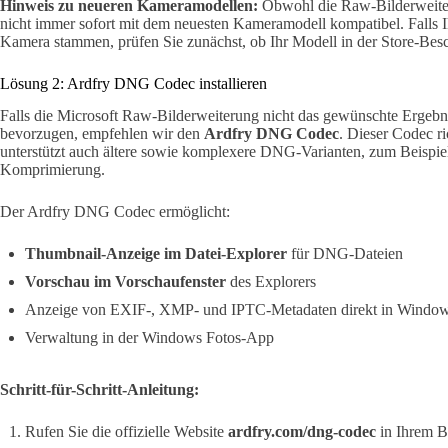
Hinweis zu neueren Kameramodellen:
Obwohl die Raw-Bilderweiterun
nicht immer sofort mit dem neuesten Kameramodell kompatibel. Falls
Kamera stammen, prüfen Sie zunächst, ob Ihr Modell in der Store-Besch
Lösung 2: Ardfry DNG Codec installieren
Falls die Microsoft Raw-Bilderweiterung nicht das gewünschte Ergebnis
bevorzugen, empfehlen wir den
Ardfry DNG Codec
. Dieser Codec r
unterstützt auch ältere sowie komplexere DNG-Varianten, zum Beispie
Komprimierung.
Der Ardfry DNG Codec ermöglicht:
Thumbnail-Anzeige im Datei-Explorer
für DNG-Dateien
Vorschau im Vorschaufenster
des Explorers
Anzeige von EXIF-, XMP- und IPTC-Metadaten direkt in Windo
Verwaltung in der Windows Fotos-App
Schritt-für-Schritt-Anleitung:
Rufen Sie die offizielle Website
ardfry.com/dng-codec
in Ihrem B