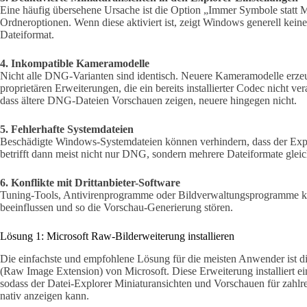
Eine häufig übersehene Ursache ist die Option „Immer Symbole statt M
Ordneroptionen. Wenn diese aktiviert ist, zeigt Windows generell kei
Dateiformat.
4. Inkompatible Kameramodelle
Nicht alle DNG-Varianten sind identisch. Neuere Kameramodelle er
proprietären Erweiterungen, die ein bereits installierter Codec nicht 
dass ältere DNG-Dateien Vorschauen zeigen, neuere hingegen nicht.
5. Fehlerhafte Systemdateien
Beschädigte Windows-Systemdateien können verhindern, dass der Expl
betrifft dann meist nicht nur DNG, sondern mehrere Dateiformate gleic
6. Konflikte mit Drittanbieter-Software
Tuning-Tools, Antivirenprogramme oder Bildverwaltungsprogramme k
beeinflussen und so die Vorschau-Generierung stören.
Lösung 1: Microsoft Raw-Bilderweiterung installieren
Die einfachste und empfohlene Lösung für die meisten Anwender ist die
(Raw Image Extension) von Microsoft. Diese Erweiterung installiert 
sodass der Datei-Explorer Miniaturansichten und Vorschauen für za
nativ anzeigen kann.