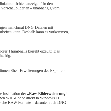
iniaturansichten anzeigen“ in den
ne Vorschaubilder an – unabhängig vom
zeugen manchmal DNG-Dateien mit
verarbeiten kann. Deshalb kann es vorkommen,
orer Thumbnails korrekt erzeugt. Das
hzeitig.
önnen Shell-Erweiterungen des Explorers
 Installation der
„Raw-Bilderweiterung“
einen WIC-Codec direkt in Windows 11,
hlreiche RAW-Formate – darunter auch DNG –