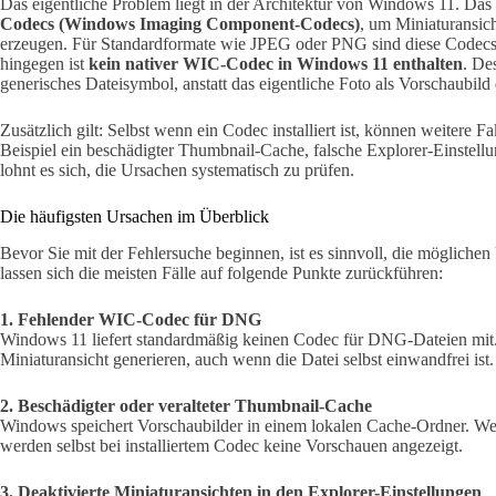
Das eigentliche Problem liegt in der Architektur von Windows 11. Das
Codecs (Windows Imaging Component-Codecs)
, um Miniaturansic
erzeugen. Für Standardformate wie JPEG oder PNG sind diese Codecs 
hingegen ist
kein nativer WIC-Codec in Windows 11 enthalten
. De
generisches Dateisymbol, anstatt das eigentliche Foto als Vorschaubild 
Zusätzlich gilt: Selbst wenn ein Codec installiert ist, können weitere 
Beispiel ein beschädigter Thumbnail-Cache, falsche Explorer-Einstell
lohnt es sich, die Ursachen systematisch zu prüfen.
Die häufigsten Ursachen im Überblick
Bevor Sie mit der Fehlersuche beginnen, ist es sinnvoll, die möglich
lassen sich die meisten Fälle auf folgende Punkte zurückführen:
1. Fehlender WIC-Codec für DNG
Windows 11 liefert standardmäßig keinen Codec für DNG-Dateien mit.
Miniaturansicht generieren, auch wenn die Datei selbst einwandfrei ist.
2. Beschädigter oder veralteter Thumbnail-Cache
Windows speichert Vorschaubilder in einem lokalen Cache-Ordner. Wenn 
werden selbst bei installiertem Codec keine Vorschauen angezeigt.
3. Deaktivierte Miniaturansichten in den Explorer-Einstellungen