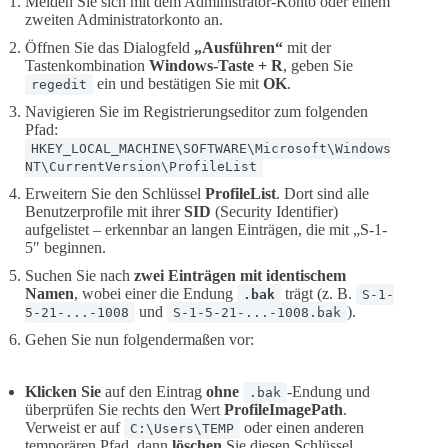
Melden Sie sich mit dem Administrator-Konto oder einem
zweiten Administratorkonto an.
Öffnen Sie das Dialogfeld
„Ausführen“
mit der
Tastenkombination
Windows-Taste + R
, geben Sie
ein und bestätigen Sie mit
OK
.
regedit
Navigieren Sie im Registrierungseditor zum folgenden
Pfad:
HKEY_LOCAL_MACHINE\SOFTWARE\Microsoft\Windows
NT\CurrentVersion\ProfileList
Erweitern Sie den Schlüssel
ProfileList
. Dort sind alle
Benutzerprofile mit ihrer
SID
(Security Identifier)
aufgelistet – erkennbar an langen Einträgen, die mit „S-1-
5″ beginnen.
Suchen Sie nach
zwei Einträgen mit identischem
Namen
, wobei einer die Endung
trägt (z. B.
.bak
S-1-
und
).
5-21-...-1008
S-1-5-21-...-1008.bak
Gehen Sie nun folgendermaßen vor:
Klicken Sie
auf den Eintrag
ohne
-Endung und
.bak
überprüfen Sie rechts den Wert
ProfileImagePath
.
Verweist er auf
oder einen anderen
C:\Users\TEMP
temporären Pfad, dann
löschen
Sie diesen Schlüssel.