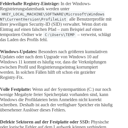
Fehlerhafte Registry-Einträge:
In der Windows-
Registrierungsdatenbank werden unter
HKEY_LOCAL_MACHINE\SOFTWARE\Microsoft\Windows
alle Benutzerprofile mit
NT\CurrentVersion\ProfileList
ihrer jeweiligen Security-ID (SID) verwaltet. Wenn dort ein
Eintrag auf einen falschen Pfad – zum Beispiel auf einen
temporären Ordner wie
– verweist, schlägt
C:\Users\TEMP
das Laden des Profils fehl.
Windows-Updates:
Besonders nach größeren kumulativen
Updates oder nach dem Upgrade von Windows 10 auf
Windows 11 kommt es häufig vor, dass die Verknüpfungen
zwischen Profil und Registrierungseintrag korrumpiert
werden. In solchen Fällen hilft oft schon ein gezielter
Registry-Fix.
Volle Festplatte:
Wenn auf der Systempartition (C:) nur noch
wenige Megabyte freier Speicherplatz vorhanden sind, kann
Windows die Profildateien beim Anmelden nicht korrekt
schreiben. Deshalb ist auch der verfügbare Speicher ein häufig
übersehener Auslöser dieses Fehlers.
Defekte Sektoren auf der Festplatte oder SSD:
Physische
oder logische Fehler auf dem Laufwerk können verhindern,