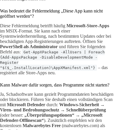
Was bedeutet die Fehlermeldung „Diese App kann nicht
geöffnet werden“?
Diese Fehlermeldung betrifft häufig
Microsoft-Store-Apps
im MSIX-Format. Sie kann nach einer
Systemwiederherstellung, nach bestimmten Updates oder bei
beschädigten App-Registrierungen auftreten. Öffnen Sie
PowerShell als Administrator
und führen Sie folgenden
Befehl aus:
Get-AppXPackage -AllUsers | Foreach
{Add-AppxPackage -DisableDevelopmentMode -
Register
– das
"$($_.InstallLocation)\AppXManifest.xml"}
registriert alle Store-Apps neu.
Kann Malware dafür sorgen, dass Programme nicht starten?
Ja, Schadsoftware kann gezielt Programmdateien beschädigen
oder blockieren. Führen Sie deshalb einen vollständigen Scan
mit
Microsoft Defender
durch:
Windows-Sicherheit →
Viren- und Bedrohungsschutz → Schnellüberprüfung
(oder besser:
„Überprüfungsoptionen“ → „Microsoft
Defender-Offlinescan“
). Zusätzlich empfehlen wir den
kostenlosen
Malwarebytes Free
(malwarebytes.com) als