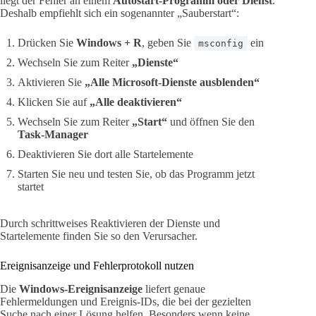
liegt der Fehler an einem
Autostart-Programm oder Dienst
.
Deshalb empfiehlt sich ein sogenannter „Sauberstart“:
Drücken Sie
Windows + R
, geben Sie
ein
msconfig
Wechseln Sie zum Reiter
„Dienste“
Aktivieren Sie
„Alle Microsoft-Dienste ausblenden“
Klicken Sie auf
„Alle deaktivieren“
Wechseln Sie zum Reiter
„Start“
und öffnen Sie den
Task-Manager
Deaktivieren Sie dort alle Startelemente
Starten Sie neu und testen Sie, ob das Programm jetzt
startet
Durch schrittweises Reaktivieren der Dienste und
Startelemente finden Sie so den Verursacher.
Ereignisanzeige und Fehlerprotokoll nutzen
Die
Windows-Ereignisanzeige
liefert genaue
Fehlermeldungen und Ereignis-IDs, die bei der gezielten
Suche nach einer Lösung helfen. Besonders wenn keine