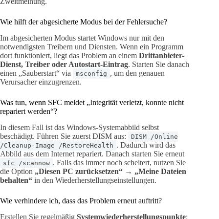
Zweitmeinung.
Wie hilft der abgesicherte Modus bei der Fehlersuche?
Im abgesicherten Modus startet Windows nur mit den
notwendigsten Treibern und Diensten. Wenn ein Programm
dort funktioniert, liegt das Problem an einem
Drittanbieter-
Dienst, Treiber oder Autostart-Eintrag
. Starten Sie danach
einen „Sauberstart“ via
, um den genauen
msconfig
Verursacher einzugrenzen.
Was tun, wenn SFC meldet „Integrität verletzt, konnte nicht
repariert werden“?
In diesem Fall ist das Windows-Systemabbild selbst
beschädigt. Führen Sie zuerst DISM aus:
DISM /Online
. Dadurch wird das
/Cleanup-Image /RestoreHealth
Abbild aus dem Internet repariert. Danach starten Sie erneut
. Falls das immer noch scheitert, nutzen Sie
sfc /scannow
die Option
„Diesen PC zurücksetzen“ → „Meine Dateien
behalten“
in den Wiederherstellungseinstellungen.
Wie verhindere ich, dass das Problem erneut auftritt?
Erstellen Sie regelmäßig
Systemwiederherstellungspunkte
: