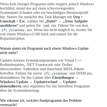
Wenn kein einziges Programm mehr reagiert, jedoch Windows
hochfährt, deutet das auf einen schwerwiegenden
Systemdatei-Schaden oder ein beschädigtes Benutzerprofil
hin. Starten Sie zunächst den Task-Manager mit
Strg +
Umschalt + Esc
, wählen Sie
„Datei“ → „Neue Aufgabe
ausführen“
und geben Sie
ein. Führen Sie von dort
cmd
aus. Wenn das nicht möglich ist, booten Sie
sfc /scannow
von einem Windows-USB-Stick und nutzen Sie die
Reparaturoption.
Warum startet ein Programm nach einem Windows-Update
nicht mehr?
Updates können Systemkomponenten wie Visual C++
Redistributables, .NET Framework oder Treiber
überschreiben. Außerdem sind manchmal MSIX-Pakete
betroffen. Führen Sie zuerst
und DISM aus,
sfc /scannow
deinstallieren Sie das Update über
Einstellungen →
Windows Update → Updateverlauf → Updates
deinstallieren
oder reparieren Sie das betroffene Programm
über die Systemsteuerung.
Wie erkenne ich, welches Startprogramm das Problem
verursacht?