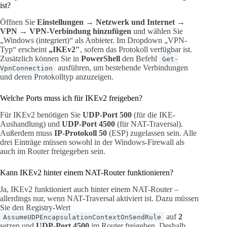
ist?
Öffnen Sie
Einstellungen → Netzwerk und Internet →
VPN → VPN-Verbindung hinzufügen
und wählen Sie
„Windows (integriert)“ als Anbieter. Im Dropdown „VPN-
Typ“ erscheint
„IKEv2″
, sofern das Protokoll verfügbar ist.
Zusätzlich können Sie in
PowerShell
den Befehl
Get-
ausführen, um bestehende Verbindungen
VpnConnection
und deren Protokolltyp anzuzeigen.
Welche Ports muss ich für IKEv2 freigeben?
Für IKEv2 benötigen Sie
UDP-Port 500
(für die IKE-
Aushandlung) und
UDP-Port 4500
(für NAT-Traversal).
Außerdem muss
IP-Protokoll 50
(ESP) zugelassen sein. Alle
drei Einträge müssen sowohl in der Windows-Firewall als
auch im Router freigegeben sein.
Kann IKEv2 hinter einem NAT-Router funktionieren?
Ja, IKEv2 funktioniert auch hinter einem NAT-Router –
allerdings nur, wenn NAT-Traversal aktiviert ist. Dazu müssen
Sie den Registry-Wert
auf
2
AssumeUDPEncapsulationContextOnSendRule
setzen und
UDP-Port 4500
im Router freigeben. Deshalb