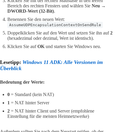
Klicken Sie mit der rechten Maustaste in den leeren
Bereich des rechten Fensters und wählen Sie
Neu →
DWORD-Wert (32-Bit)
.
Benennen Sie den neuen Wert:
AssumeUDPEncapsulationContextOnSendRule
Doppelklicken Sie auf den Wert und setzen Sie ihn auf
2
(hexadezimal oder dezimal, Wert ist identisch).
Klicken Sie auf
OK
und starten Sie Windows neu.
Lesetipp:
Windows 11 ADK: Alle Versionen im
Überblick
Bedeutung der Werte:
0
= Standard (kein NAT)
1
= NAT hinter Server
2
= NAT hinter Client und Server (empfohlene
Einstellung für die meisten Heimnetzwerke)
Außerdem sollten Sie nach dem Neustart prüfen, ob der