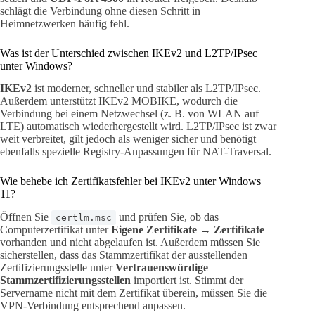
schlägt die Verbindung ohne diesen Schritt in
Heimnetzwerken häufig fehl.
Was ist der Unterschied zwischen IKEv2 und L2TP/IPsec
unter Windows?
IKEv2
ist moderner, schneller und stabiler als L2TP/IPsec.
Außerdem unterstützt IKEv2 MOBIKE, wodurch die
Verbindung bei einem Netzwechsel (z. B. von WLAN auf
LTE) automatisch wiederhergestellt wird. L2TP/IPsec ist zwar
weit verbreitet, gilt jedoch als weniger sicher und benötigt
ebenfalls spezielle Registry-Anpassungen für NAT-Traversal.
Wie behebe ich Zertifikatsfehler bei IKEv2 unter Windows
11?
Öffnen Sie
und prüfen Sie, ob das
certlm.msc
Computerzertifikat unter
Eigene Zertifikate → Zertifikate
vorhanden und nicht abgelaufen ist. Außerdem müssen Sie
sicherstellen, dass das Stammzertifikat der ausstellenden
Zertifizierungsstelle unter
Vertrauenswürdige
Stammzertifizierungsstellen
importiert ist. Stimmt der
Servername nicht mit dem Zertifikat überein, müssen Sie die
VPN-Verbindung entsprechend anpassen.