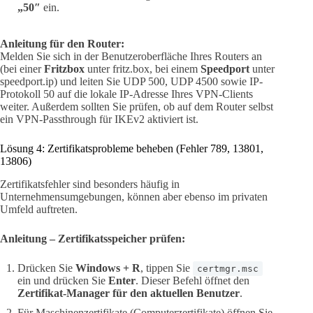
„50″
ein.
Anleitung für den Router:
Melden Sie sich in der Benutzeroberfläche Ihres Routers an
(bei einer
Fritzbox
unter fritz.box, bei einem
Speedport
unter
speedport.ip) und leiten Sie UDP 500, UDP 4500 sowie IP-
Protokoll 50 auf die lokale IP-Adresse Ihres VPN-Clients
weiter. Außerdem sollten Sie prüfen, ob auf dem Router selbst
ein VPN-Passthrough für IKEv2 aktiviert ist.
Lösung 4: Zertifikatsprobleme beheben (Fehler 789, 13801,
13806)
Zertifikatsfehler sind besonders häufig in
Unternehmensumgebungen, können aber ebenso im privaten
Umfeld auftreten.
Anleitung – Zertifikatsspeicher prüfen:
Drücken Sie
Windows + R
, tippen Sie
certmgr.msc
ein und drücken Sie
Enter
. Dieser Befehl öffnet den
Zertifikat-Manager für den aktuellen Benutzer
.
Für Maschinenzertifikate (Computerzertifikate) öffnen Sie