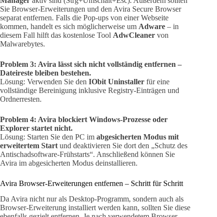
Manager
aktiv sind (Strg+Umschalt+Esc). Außerdem sollten
Sie Browser-Erweiterungen und den Avira Secure Browser
separat entfernen. Falls die Pop-ups von einer Webseite
kommen, handelt es sich möglicherweise um
Adware
– in
diesem Fall hilft das kostenlose Tool
AdwCleaner
von
Malwarebytes.
Problem 3: Avira lässt sich nicht vollständig entfernen –
Dateireste bleiben bestehen.
Lösung: Verwenden Sie den
IObit Uninstaller
für eine
vollständige Bereinigung inklusive Registry-Einträgen und
Ordnerresten.
Problem 4: Avira blockiert Windows-Prozesse oder
Explorer startet nicht.
Lösung: Starten Sie den PC im
abgesicherten Modus mit
erweitertem Start
und deaktivieren Sie dort den „Schutz des
Antischadsoftware-Frühstarts“. Anschließend können Sie
Avira im abgesicherten Modus deinstallieren.
Avira Browser-Erweiterungen entfernen – Schritt für Schritt
Da Avira nicht nur als Desktop-Programm, sondern auch als
Browser-Erweiterung installiert werden kann, sollten Sie diese
ebenfalls gezielt entfernen. Je nach verwendetem Browser