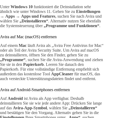
Unter
Windows 10
funktioniert die Deinstallation sehr
ähnlich wie unter Windows 11. Gehen Sie zu
Einstellungen
→
Apps
→
Apps und Features
, suchen Sie nach Avira und
wählen Sie
„Deinstallieren“
. Alternativ nutzen Sie ebenfalls
die Systemsteuerung über
„Programme und Funktionen“
.
Avira auf Mac (macOS) entfernen
Auf einem
Mac
läuft Avira als „Avira Free Antivirus for Mac“
oder als Teil der Avira Security Suite. Um Avira auf macOS
zu deinstallieren, öffnen Sie den Finder, gehen Sie zu
„Programme“
, suchen Sie die Avira-Anwendung und ziehen
Sie sie in den
Papierkorb
. Leeren Sie danach den
Papierkorb. Für eine vollständige Entfernung empfiehlt sich
außerdem das kostenlose Tool
AppCleaner
für macOS, das
auch versteckte Unterstützungsdateien findet und entfernt.
Avira auf Android-Smartphones entfernen
Auf
Android
ist Avira als App verfügbar. Deshalb
deinstallieren Sie sie wie jede andere App: Drücken Sie lange
auf das
Avira-App-Symbol
, wählen Sie
„Deinstallieren“
und bestätigen Sie den Vorgang. Alternativ gehen Sie in die
Einstellungen
Ihres Smartphones unter
„Apps“
, suchen