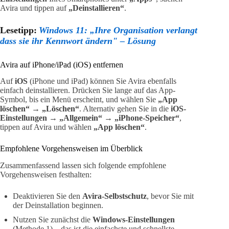
Avira und tippen auf
„Deinstallieren“
.
Lesetipp:
Windows 11: „Ihre Organisation verlangt
dass sie ihr Kennwort ändern" – Lösung
Avira auf iPhone/iPad (iOS) entfernen
Auf
iOS
(iPhone und iPad) können Sie Avira ebenfalls
einfach deinstallieren. Drücken Sie lange auf das App-
Symbol, bis ein Menü erscheint, und wählen Sie
„App
löschen“
→
„Löschen“
. Alternativ gehen Sie in die
iOS-
Einstellungen
→
„Allgemein“
→
„iPhone-Speicher“
,
tippen auf Avira und wählen
„App löschen“
.
Empfohlene Vorgehensweisen im Überblick
Zusammenfassend lassen sich folgende empfohlene
Vorgehensweisen festhalten:
Deaktivieren Sie den
Avira-Selbstschutz
, bevor Sie mit
der Deinstallation beginnen.
Nutzen Sie zunächst die
Windows-Einstellungen
(Methode 1) – das ist die einfachste und schnellste