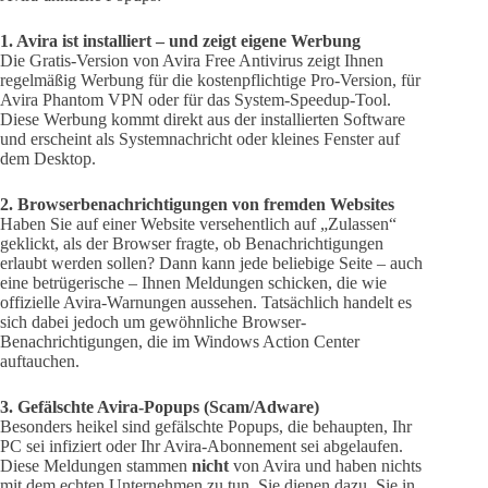
1. Avira ist installiert – und zeigt eigene Werbung
Die Gratis-Version von Avira Free Antivirus zeigt Ihnen
regelmäßig Werbung für die kostenpflichtige Pro-Version, für
Avira Phantom VPN oder für das System-Speedup-Tool.
Diese Werbung kommt direkt aus der installierten Software
und erscheint als Systemnachricht oder kleines Fenster auf
dem Desktop.
2. Browserbenachrichtigungen von fremden Websites
Haben Sie auf einer Website versehentlich auf „Zulassen“
geklickt, als der Browser fragte, ob Benachrichtigungen
erlaubt werden sollen? Dann kann jede beliebige Seite – auch
eine betrügerische – Ihnen Meldungen schicken, die wie
offizielle Avira-Warnungen aussehen. Tatsächlich handelt es
sich dabei jedoch um gewöhnliche Browser-
Benachrichtigungen, die im Windows Action Center
auftauchen.
3. Gefälschte Avira-Popups (Scam/Adware)
Besonders heikel sind gefälschte Popups, die behaupten, Ihr
PC sei infiziert oder Ihr Avira-Abonnement sei abgelaufen.
Diese Meldungen stammen
nicht
von Avira und haben nichts
mit dem echten Unternehmen zu tun. Sie dienen dazu, Sie in