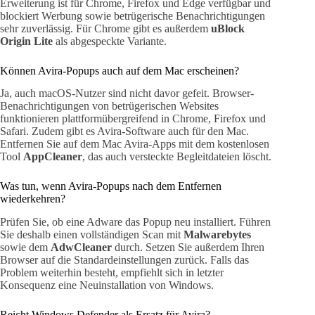
Erweiterung ist für Chrome, Firefox und Edge verfügbar und
blockiert Werbung sowie betrügerische Benachrichtigungen
sehr zuverlässig. Für Chrome gibt es außerdem
uBlock
Origin Lite
als abgespeckte Variante.
Können Avira-Popups auch auf dem Mac erscheinen?
Ja, auch macOS-Nutzer sind nicht davor gefeit. Browser-
Benachrichtigungen von betrügerischen Websites
funktionieren plattformübergreifend in Chrome, Firefox und
Safari. Zudem gibt es Avira-Software auch für den Mac.
Entfernen Sie auf dem Mac Avira-Apps mit dem kostenlosen
Tool
AppCleaner
, das auch versteckte Begleitdateien löscht.
Was tun, wenn Avira-Popups nach dem Entfernen
wiederkehren?
Prüfen Sie, ob eine Adware das Popup neu installiert. Führen
Sie deshalb einen vollständigen Scan mit
Malwarebytes
sowie dem
AdwCleaner
durch. Setzen Sie außerdem Ihren
Browser auf die Standardeinstellungen zurück. Falls das
Problem weiterhin besteht, empfiehlt sich in letzter
Konsequenz eine Neuinstallation von Windows.
Reicht Windows Defender als Ersatz für Avira?