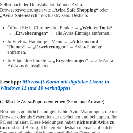
Selbst nach der Deinstallation können Avira-
Browsererweiterungen wie
„Avira Safe Shopping“
oder
„Avira SafeSearch“
noch aktiv sein. Deshalb:
Öffnen Sie in Chrome: drei Punkte →
„Weitere Tools“
→
„Erweiterungen“
→ alle Avira-Einträge entfernen.
In Firefox: Hamburger-Menü →
„Add-ons und
Themes“
→
„Erweiterungen“
→ Avira-Einträge
entfernen.
In Edge: drei Punkte →
„Erweiterungen“
→ alle Avira-
Add-ons deinstallieren.
Lesetipp:
Microsoft-Konto mit digitaler Lizenz in
Windows 11 und 10 verknüpfen
Gefälschte Avira-Popups entfernen (Scam und Adware)
Besonders gefährlich sind gefälschte Avira-Warnungen, die im
Browser oder als Systemfenster erscheinen und behaupten, Ihr
PC sei infiziert. Diese Meldungen haben
nichts mit Avira zu
tun
und sind Betrug. Klicken Sie deshalb niemals auf solche
Popups und geben Sie keine persönlichen Daten oder