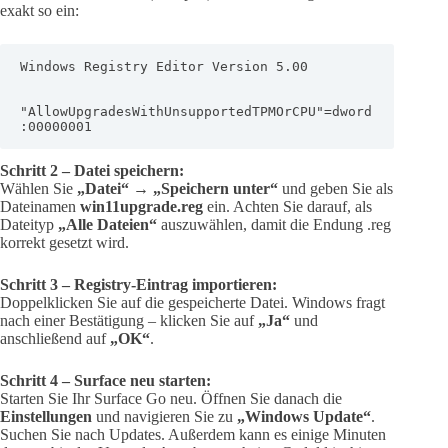
exakt so ein:
Windows Registry Editor Version 5.00

"AllowUpgradesWithUnsupportedTPMOrCPU"=dword
:00000001
Schritt 2 – Datei speichern:
Wählen Sie
„Datei“ → „Speichern unter“
und geben Sie als
Dateinamen
win11upgrade.reg
ein. Achten Sie darauf, als
Dateityp
„Alle Dateien“
auszuwählen, damit die Endung .reg
korrekt gesetzt wird.
Schritt 3 – Registry-Eintrag importieren:
Doppelklicken Sie auf die gespeicherte Datei. Windows fragt
nach einer Bestätigung – klicken Sie auf
„Ja“
und
anschließend auf
„OK“
.
Schritt 4 – Surface neu starten:
Starten Sie Ihr Surface Go neu. Öffnen Sie danach die
Einstellungen
und navigieren Sie zu
„Windows Update“
.
Suchen Sie nach Updates. Außerdem kann es einige Minuten