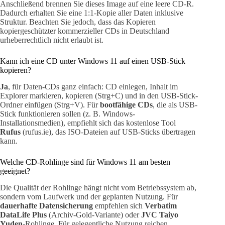
Anschließend brennen Sie dieses Image auf eine leere CD-R.
Dadurch erhalten Sie eine 1:1-Kopie aller Daten inklusive
Struktur. Beachten Sie jedoch, dass das Kopieren
kopiergeschützter kommerzieller CDs in Deutschland
urheberrechtlich nicht erlaubt ist.
Kann ich eine CD unter Windows 11 auf einen USB-Stick
kopieren?
Ja
, für Daten-CDs ganz einfach: CD einlegen, Inhalt im
Explorer markieren, kopieren (Strg+C) und in den USB-Stick-
Ordner einfügen (Strg+V). Für
bootfähige CDs
, die als USB-
Stick funktionieren sollen (z. B. Windows-
Installationsmedien), empfiehlt sich das kostenlose Tool
Rufus
(rufus.ie), das ISO-Dateien auf USB-Sticks übertragen
kann.
Welche CD-Rohlinge sind für Windows 11 am besten
geeignet?
Die Qualität der Rohlinge hängt nicht vom Betriebssystem ab,
sondern vom Laufwerk und der geplanten Nutzung. Für
dauerhafte Datensicherung
empfehlen sich
Verbatim
DataLife Plus
(Archiv-Gold-Variante) oder
JVC Taiyo
Yuden
-Rohlinge. Für gelegentliche Nutzung reichen