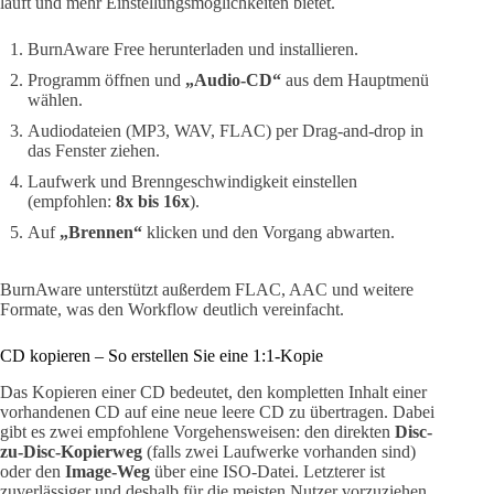
läuft und mehr Einstellungsmöglichkeiten bietet.
BurnAware Free herunterladen und installieren.
Programm öffnen und
„Audio-CD“
aus dem Hauptmenü
wählen.
Audiodateien (MP3, WAV, FLAC) per Drag-and-drop in
das Fenster ziehen.
Laufwerk und Brenngeschwindigkeit einstellen
(empfohlen:
8x bis 16x
).
Auf
„Brennen“
klicken und den Vorgang abwarten.
BurnAware unterstützt außerdem FLAC, AAC und weitere
Formate, was den Workflow deutlich vereinfacht.
CD kopieren – So erstellen Sie eine 1:1-Kopie
Das Kopieren einer CD bedeutet, den kompletten Inhalt einer
vorhandenen CD auf eine neue leere CD zu übertragen. Dabei
gibt es zwei empfohlene Vorgehensweisen: den direkten
Disc-
zu-Disc-Kopierweg
(falls zwei Laufwerke vorhanden sind)
oder den
Image-Weg
über eine ISO-Datei. Letzterer ist
zuverlässiger und deshalb für die meisten Nutzer vorzuziehen.