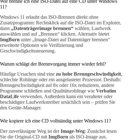
Wie brenne ich eine ISO-Datei auf eine CD unter Windows
11?
Windows 11 erlaubt das ISO-Brennen direkt ohne
Zusatzprogramm: Rechtsklick auf die ISO-Datei im Explorer,
dann
„Datenträgerimage brennen“
wählen, Laufwerk
auswählen und auf „Brennen“ klicken. Alternativ bietet
ImgBurn
unter „Image-Datei auf Datenträger brennen“
erweiterte Optionen wie Verifizierung und
Geschwindigkeitssteuerung.
Warum schlägt der Brennvorgang immer wieder fehl?
Häufige Ursachen sind eine
zu hohe Brenngeschwindigkeit
,
schlechte Rohlinge oder ein ausgelasteter Prozessor. Deshalb:
Brenngeschwindigkeit auf 8x oder 16x reduzieren, andere
Programme schließen und Qualitätsrohlinge wie
Verbatim
DataLife
verwenden. Außerdem kann ein veralteter oder
beschädigter Laufwerkstreiber ursächlich sein – prüfen Sie
den Geräte-Manager.
Wie kopiere ich eine CD vollständig unter Windows 11?
Der zuverlässigste Weg ist der
Image-Weg
: Zunächst lesen
Sie die Original-CD mit
ImgBurn
als ISO-Image aus.