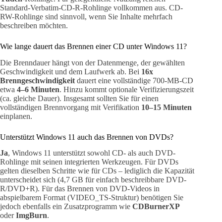
Standard-Verbatim-CD-R-Rohlinge vollkommen aus. CD-
RW-Rohlinge sind sinnvoll, wenn Sie Inhalte mehrfach
beschreiben möchten.
Wie lange dauert das Brennen einer CD unter Windows 11?
Die Brenndauer hängt von der Datenmenge, der gewählten
Geschwindigkeit und dem Laufwerk ab. Bei
16x
Brenngeschwindigkeit
dauert eine vollständige 700-MB-CD
etwa
4–6 Minuten
. Hinzu kommt optionale Verifizierungszeit
(ca. gleiche Dauer). Insgesamt sollten Sie für einen
vollständigen Brennvorgang mit Verifikation
10–15 Minuten
einplanen.
Unterstützt Windows 11 auch das Brennen von DVDs?
Ja
, Windows 11 unterstützt sowohl CD- als auch DVD-
Rohlinge mit seinen integrierten Werkzeugen. Für DVDs
gelten dieselben Schritte wie für CDs – lediglich die Kapazität
unterscheidet sich (4,7 GB für einfach beschreibbare DVD-
R/DVD+R). Für das Brennen von DVD-Videos in
abspielbarem Format (VIDEO_TS-Struktur) benötigen Sie
jedoch ebenfalls ein Zusatzprogramm wie
CDBurnerXP
oder
ImgBurn
.