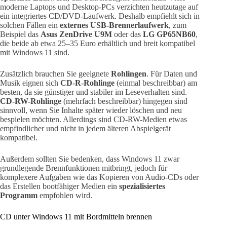
moderne Laptops und Desktop-PCs verzichten heutzutage auf
ein integriertes CD/DVD-Laufwerk. Deshalb empfiehlt sich in
solchen Fällen ein
externes USB-Brennerlaufwerk
, zum
Beispiel das
Asus ZenDrive U9M
oder das
LG GP65NB60
,
die beide ab etwa 25–35 Euro erhältlich und breit kompatibel
mit Windows 11 sind.
Zusätzlich brauchen Sie geeignete
Rohlingen
. Für Daten und
Musik eignen sich
CD-R-Rohlinge
(einmal beschreibbar) am
besten, da sie günstiger und stabiler im Leseverhalten sind.
CD-RW-Rohlinge
(mehrfach beschreibbar) hingegen sind
sinnvoll, wenn Sie Inhalte später wieder löschen und neu
bespielen möchten. Allerdings sind CD-RW-Medien etwas
empfindlicher und nicht in jedem älteren Abspielgerät
kompatibel.
Außerdem sollten Sie bedenken, dass Windows 11 zwar
grundlegende Brennfunktionen mitbringt, jedoch für
komplexere Aufgaben wie das Kopieren von Audio-CDs oder
das Erstellen bootfähiger Medien ein
spezialisiertes
Programm
empfohlen wird.
CD unter Windows 11 mit Bordmitteln brennen