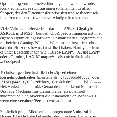
Optimierung von Internetverbindungen entwickelt wurde.
Konkret handelt es sich um einen sogenannten
Traffic-
Shaper
, der den Datentransfer priorisiert und so theoretisch
Latenzen reduziert sowie Geschwindigkeiten verbessert.
Viele Mainboard-Hersteller – darunter
ASUS, Gigabyte,
ASRock und MSI
– bündeln cFosSpeed zusammen mit ihrer
eigenen Optimierungssoftware. Deshalb ist das Programm auf
zahlreichen Gaming-PCs und Workstations installiert, ohne
dass die Nutzer es bewusst installiert haben. Häufig erscheint
es unter Bezeichnungen wie
„Turbo LAN“
,
„XFast LAN“
oder
„Gaming LAN Manager“
– also nicht direkt als
„cFosSpeed“.
Technisch gesehen installiert cFosSpeed einen
Kernelmodustreiber
(meistens als
oder
cfosspeed6.sys
bezeichnet), der sich tief in den Windows-
cfosspeed.sys
Netzwerkstack einklinkt. Genau deshalb erkennt Microsofts
Upgrade-Mechanismus diesen Treiber als potenziell
inkompatibel und blockiert die Installation von Windows 11,
wenn eine
veraltete Version
vorhanden ist.
Zusätzlich pflegt Microsoft eine sogenannte
Vulnerable
Driver Blocklist
, die bekannte oder unsichere Treiber von