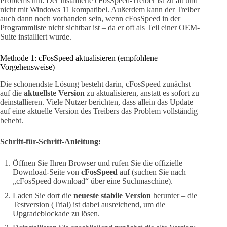
Problems hin: Der installierte cFosSpeed-Treiber ist zu alt und
nicht mit Windows 11 kompatibel. Außerdem kann der Treiber
auch dann noch vorhanden sein, wenn cFosSpeed in der
Programmliste nicht sichtbar ist – da er oft als Teil einer OEM-
Suite installiert wurde.
Methode 1: cFosSpeed aktualisieren (empfohlene
Vorgehensweise)
Die schonendste Lösung besteht darin, cFosSpeed zunächst
auf die
aktuellste Version
zu aktualisieren, anstatt es sofort zu
deinstallieren. Viele Nutzer berichten, dass allein das Update
auf eine aktuelle Version des Treibers das Problem vollständig
behebt.
Schritt-für-Schritt-Anleitung:
Öffnen Sie Ihren Browser und rufen Sie die offizielle
Download-Seite von
cFosSpeed
auf (suchen Sie nach
„cFosSpeed download“ über eine Suchmaschine).
Laden Sie dort die
neueste stabile Version
herunter – die
Testversion (Trial) ist dabei ausreichend, um die
Upgradeblockade zu lösen.