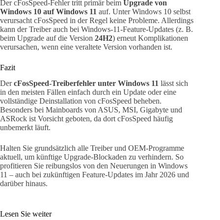
Der cFosSpeed-Fehler tritt primär beim
Upgrade von
Windows 10 auf Windows 11
auf. Unter Windows 10 selbst
verursacht cFosSpeed in der Regel keine Probleme. Allerdings
kann der Treiber auch bei Windows-11-Feature-Updates (z. B.
beim Upgrade auf die Version
24H2
) erneut Komplikationen
verursachen, wenn eine veraltete Version vorhanden ist.
Fazit
Der
cFosSpeed-Treiberfehler unter Windows 11
lässt sich
in den meisten Fällen einfach durch ein Update oder eine
vollständige Deinstallation von cFosSpeed beheben.
Besonders bei Mainboards von ASUS, MSI, Gigabyte und
ASRock ist Vorsicht geboten, da dort cFosSpeed häufig
unbemerkt läuft.
Halten Sie grundsätzlich alle Treiber und OEM-Programme
aktuell, um künftige Upgrade-Blockaden zu verhindern. So
profitieren Sie reibungslos von den Neuerungen in Windows
11 – auch bei zukünftigen Feature-Updates im Jahr 2026 und
darüber hinaus.
Lesen Sie weiter