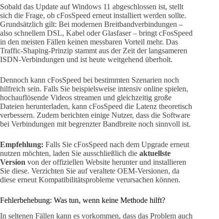
Sobald das Update auf Windows 11 abgeschlossen ist, stellt
sich die Frage, ob cFosSpeed erneut installiert werden sollte.
Grundsätzlich gilt: Bei modernen Breitbandverbindungen –
also schnellem DSL, Kabel oder Glasfaser – bringt cFosSpeed
in den meisten Fällen keinen messbaren Vorteil mehr. Das
Traffic-Shaping-Prinzip stammt aus der Zeit der langsameren
ISDN-Verbindungen und ist heute weitgehend überholt.
Dennoch kann cFosSpeed bei bestimmten Szenarien noch
hilfreich sein. Falls Sie beispielsweise intensiv online spielen,
hochauflösende Videos streamen und gleichzeitig große
Dateien herunterladen, kann cFosSpeed die Latenz theoretisch
verbessern. Zudem berichten einige Nutzer, dass die Software
bei Verbindungen mit begrenzter Bandbreite noch sinnvoll ist.
Empfehlung:
Falls Sie cFosSpeed nach dem Upgrade erneut
nutzen möchten, laden Sie ausschließlich die
aktuellste
Version
von der offiziellen Website herunter und installieren
Sie diese. Verzichten Sie auf veraltete OEM-Versionen, da
diese erneut Kompatibilitätsprobleme verursachen können.
Fehlerbehebung: Was tun, wenn keine Methode hilft?
In seltenen Fällen kann es vorkommen, dass das Problem auch