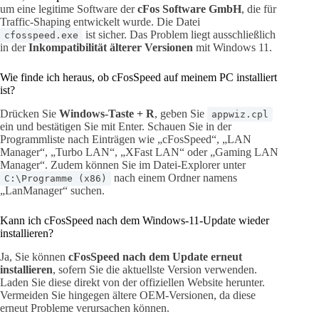
um eine legitime Software der
cFos Software GmbH
, die für
Traffic-Shaping entwickelt wurde. Die Datei
ist sicher. Das Problem liegt ausschließlich
cfosspeed.exe
in der
Inkompatibilität älterer Versionen
mit Windows 11.
Wie finde ich heraus, ob cFosSpeed auf meinem PC installiert
ist?
Drücken Sie
Windows-Taste + R
, geben Sie
appwiz.cpl
ein und bestätigen Sie mit Enter. Schauen Sie in der
Programmliste nach Einträgen wie „cFosSpeed“, „LAN
Manager“, „Turbo LAN“, „XFast LAN“ oder „Gaming LAN
Manager“. Zudem können Sie im Datei-Explorer unter
nach einem Ordner namens
C:\Programme (x86)
„LanManager“ suchen.
Kann ich cFosSpeed nach dem Windows-11-Update wieder
installieren?
Ja, Sie können
cFosSpeed nach dem Update erneut
installieren
, sofern Sie die aktuellste Version verwenden.
Laden Sie diese direkt von der offiziellen Website herunter.
Vermeiden Sie hingegen ältere OEM-Versionen, da diese
erneut Probleme verursachen können.