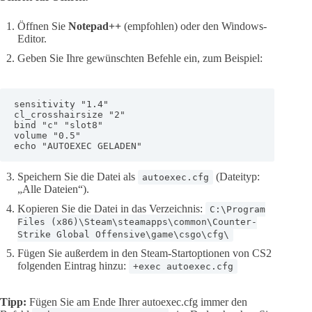
Öffnen Sie
Notepad++
(empfohlen) oder den Windows-
Editor.
Geben Sie Ihre gewünschten Befehle ein, zum Beispiel:
sensitivity "1.4"

cl_crosshairsize "2"

bind "c" "slot8"

volume "0.5"

echo "AUTOEXEC GELADEN"
Speichern Sie die Datei als
(Dateityp:
autoexec.cfg
„Alle Dateien“).
Kopieren Sie die Datei in das Verzeichnis:
C:\Program
Files (x86)\Steam\steamapps\common\Counter-
Strike Global Offensive\game\csgo\cfg\
Fügen Sie außerdem in den Steam-Startoptionen von CS2
folgenden Eintrag hinzu:
+exec autoexec.cfg
Tipp:
Fügen Sie am Ende Ihrer autoexec.cfg immer den