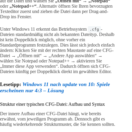
auf die Datei und wählen Sie
„Öffnen mit“
→
„Notepad“
oder
„Notepad++“
. Alternativ öffnen Sie Ihren bevorzugten
Texteditor zuerst und ziehen die Datei dann per Drag-and-
Drop ins Fenster.
Unter Windows 11 erkennt das Betriebssystem
-
.cfg
Dateien standardmäßig nicht als bekannten Dateityp. Deshalb
ist kein Doppelklick möglich, ohne vorher ein
Standardprogramm festzulegen. Dies lässt sich jedoch einfach
ändern: Klicken Sie mit der rechten Maustaste auf eine CFG-
Datei → „Öffnen mit“ → „Andere App auswählen“ →
wählen Sie Notepad oder Notepad++ → aktivieren Sie
„Immer diese App verwenden“. Dadurch öffnen sich CFG-
Dateien künftig per Doppelklick direkt im gewählten Editor.
Lesetipp:
Windows 11 nach update von 10: Spiele
erscheinen nur 4:3 – Lösung
Struktur einer typischen CFG-Datei: Aufbau und Syntax
Der innere Aufbau einer CFG-Datei hängt, wie bereits
erwähnt, vom jeweiligen Programm ab. Dennoch gibt es
häufig wiederkehrende Strukturmuster, die Sie kennen sollten.