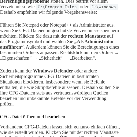
Berechtigungsprobleme
stoßen. Dies betrifft vor allem
Verzeichnisse wie
oder
.
C:\Program Files
C:\Windows
Deshalb empfehlen wir folgende Vorgehensweise:
Führen Sie Notepad oder Notepad++ als Administrator aus,
wenn Sie CFG-Dateien in geschützte Verzeichnisse speichern
möchten. Klicken Sie dazu mit der
rechten Maustaste
auf
das Programmsymbol und wählen Sie
„Als Administrator
ausführen“
. Außerdem können Sie die Berechtigungen eines
bestimmten Ordners anpassen: Rechtsklick auf den Ordner →
„Eigenschaften“ → „Sicherheit“ → „Bearbeiten“.
Zudem kann der
Windows Defender
oder andere
Sicherheitsprogramme CFG-Dateien in bestimmten
Situationen blockieren, insbesondere wenn sie Befehle
enthalten, die wie Skriptbefehle aussehen. Deshalb sollten Sie
Ihre CFG-Dateien stets aus vertrauenswürdigen Quellen
beziehen und unbekannte Befehle vor der Verwendung
prüfen.
CFG-Datei öffnen und bearbeiten
Vorhandene CFG-Dateien lassen sich genauso einfach öffnen,
wie sie erstellt wurden. Klicken Sie mit der rechten Maustaste