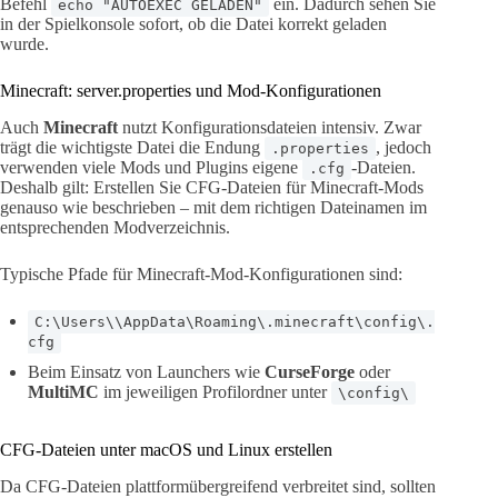
Befehl
ein. Dadurch sehen Sie
echo "AUTOEXEC GELADEN"
in der Spielkonsole sofort, ob die Datei korrekt geladen
wurde.
Minecraft: server.properties und Mod-Konfigurationen
Auch
Minecraft
nutzt Konfigurationsdateien intensiv. Zwar
trägt die wichtigste Datei die Endung
, jedoch
.properties
verwenden viele Mods und Plugins eigene
-Dateien.
.cfg
Deshalb gilt: Erstellen Sie CFG-Dateien für Minecraft-Mods
genauso wie beschrieben – mit dem richtigen Dateinamen im
entsprechenden Modverzeichnis.
Typische Pfade für Minecraft-Mod-Konfigurationen sind:
C:\Users\\AppData\Roaming\.minecraft\config\.
cfg
Beim Einsatz von Launchers wie
CurseForge
oder
MultiMC
im jeweiligen Profilordner unter
\config\
CFG-Dateien unter macOS und Linux erstellen
Da CFG-Dateien plattformübergreifend verbreitet sind, sollten