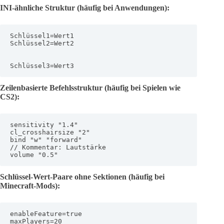
INI-ähnliche Struktur (häufig bei Anwendungen):
Schlüssel1=Wert1

Schlüssel2=Wert2

Schlüssel3=Wert3
Zeilenbasierte Befehlsstruktur (häufig bei Spielen wie
CS2):
sensitivity "1.4"

cl_crosshairsize "2"

bind "w" "forward"

// Kommentar: Lautstärke

volume "0.5"
Schlüssel-Wert-Paare ohne Sektionen (häufig bei
Minecraft-Mods):
enableFeature=true

maxPlayers=20
