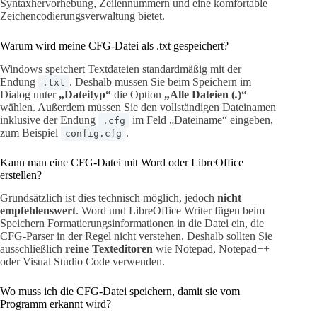
Syntaxhervorhebung, Zeilennummern und eine komfortable
Zeichencodierungsverwaltung bietet.
Warum wird meine CFG-Datei als .txt gespeichert?
Windows speichert Textdateien standardmäßig mit der
Endung
. Deshalb müssen Sie beim Speichern im
.txt
Dialog unter
„Dateityp“
die Option
„Alle Dateien (
.
)“
wählen. Außerdem müssen Sie den vollständigen Dateinamen
inklusive der Endung
im Feld „Dateiname“ eingeben,
.cfg
zum Beispiel
.
config.cfg
Kann man eine CFG-Datei mit Word oder LibreOffice
erstellen?
Grundsätzlich ist dies technisch möglich, jedoch
nicht
empfehlenswert
. Word und LibreOffice Writer fügen beim
Speichern Formatierungsinformationen in die Datei ein, die
CFG-Parser in der Regel nicht verstehen. Deshalb sollten Sie
ausschließlich
reine Texteditoren
wie Notepad, Notepad++
oder Visual Studio Code verwenden.
Wo muss ich die CFG-Datei speichern, damit sie vom
Programm erkannt wird?