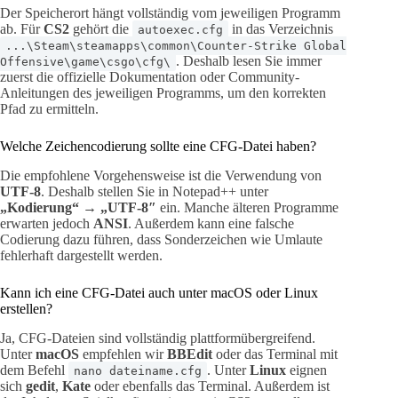
Der Speicherort hängt vollständig vom jeweiligen Programm
ab. Für
CS2
gehört die
in das Verzeichnis
autoexec.cfg
...\Steam\steamapps\common\Counter-Strike Global
. Deshalb lesen Sie immer
Offensive\game\csgo\cfg\
zuerst die offizielle Dokumentation oder Community-
Anleitungen des jeweiligen Programms, um den korrekten
Pfad zu ermitteln.
Welche Zeichencodierung sollte eine CFG-Datei haben?
Die empfohlene Vorgehensweise ist die Verwendung von
UTF-8
. Deshalb stellen Sie in Notepad++ unter
„Kodierung“
→
„UTF-8″
ein. Manche älteren Programme
erwarten jedoch
ANSI
. Außerdem kann eine falsche
Codierung dazu führen, dass Sonderzeichen wie Umlaute
fehlerhaft dargestellt werden.
Kann ich eine CFG-Datei auch unter macOS oder Linux
erstellen?
Ja, CFG-Dateien sind vollständig plattformübergreifend.
Unter
macOS
empfehlen wir
BBEdit
oder das Terminal mit
dem Befehl
. Unter
Linux
eignen
nano dateiname.cfg
sich
gedit
,
Kate
oder ebenfalls das Terminal. Außerdem ist