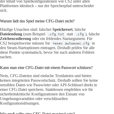
der Inhalt von Spielkonfigurationen wie CS2 unter allen
Plattformen identisch – nur der Speicherpfad unterscheidet
sich.
Warum lädt das Spiel meine CFG-Datei nicht?
Häufige Ursachen sind: falscher
Speicherort
, falsche
Dateiendung
(zum Beispiel
statt
), falsche
.cfg.txt
.cfg
Zeichencodierung
oder ein fehlendes Startargument. Für
CS2 beispielsweise müssen Sie
in
+exec autoexec.cfg
den Steam-Startoptionen eintragen. Deshalb prüfen Sie alle
diese Punkte systematisch, bevor Sie nach anderen Fehlern
suchen.
Kann man eine CFG-Datei mit einem Passwort schützen?
Nein, CFG-Dateien sind einfache Textdateien und bieten
keinen integrierten Passwortschutz. Deshalb sollten Sie keine
sensiblen Daten wie Passwörter oder API-Schlüssel direkt in
einer CFG-Datei speichern. Stattdessen empfehlen wir für
sicherheitskritische Konfigurationen den Einsatz von
Umgebungsvariablen oder verschlüsselten
Konfigurationslösungen.
Wie groß sollte eine CFG-Datei maximal sein?