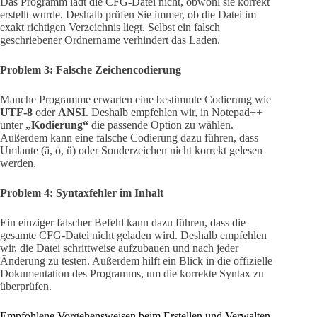
Das Programm lädt die CFG-Datei nicht, obwohl sie korrekt
erstellt wurde. Deshalb prüfen Sie immer, ob die Datei im
exakt richtigen Verzeichnis liegt. Selbst ein falsch
geschriebener Ordnername verhindert das Laden.
Problem 3: Falsche Zeichencodierung
Manche Programme erwarten eine bestimmte Codierung wie
UTF-8
oder
ANSI
. Deshalb empfehlen wir, in Notepad++
unter
„Kodierung“
die passende Option zu wählen.
Außerdem kann eine falsche Codierung dazu führen, dass
Umlaute (ä, ö, ü) oder Sonderzeichen nicht korrekt gelesen
werden.
Problem 4: Syntaxfehler im Inhalt
Ein einziger falscher Befehl kann dazu führen, dass die
gesamte CFG-Datei nicht geladen wird. Deshalb empfehlen
wir, die Datei schrittweise aufzubauen und nach jeder
Änderung zu testen. Außerdem hilft ein Blick in die offizielle
Dokumentation des Programms, um die korrekte Syntax zu
überprüfen.
Empfohlene Vorgehensweisen beim Erstellen und Verwalten