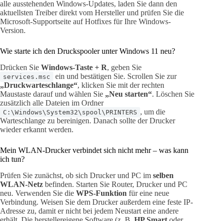
alle ausstehenden Windows-Updates, laden Sie dann den
aktuellsten Treiber direkt vom Hersteller und prüfen Sie die
Microsoft-Supportseite auf Hotfixes für Ihre Windows-
Version.
Wie starte ich den Druckspooler unter Windows 11 neu?
Drücken Sie
Windows-Taste + R
, geben Sie
ein und bestätigen Sie. Scrollen Sie zur
services.msc
„Druckwarteschlange“
, klicken Sie mit der rechten
Maustaste darauf und wählen Sie
„Neu starten“
. Löschen Sie
zusätzlich alle Dateien im Ordner
, um die
C:\Windows\System32\spool\PRINTERS
Warteschlange zu bereinigen. Danach sollte der Drucker
wieder erkannt werden.
Mein WLAN-Drucker verbindet sich nicht mehr – was kann
ich tun?
Prüfen Sie zunächst, ob sich Drucker und PC im
selben
WLAN-Netz
befinden. Starten Sie Router, Drucker und PC
neu. Verwenden Sie die
WPS-Funktion
für eine neue
Verbindung. Weisen Sie dem Drucker außerdem eine feste IP-
Adresse zu, damit er nicht bei jedem Neustart eine andere
erhält. Die herstellereigene Software (z. B.
HP Smart
oder