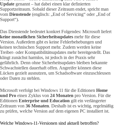
Update
genannt – hat dabei einen klar definierten
Supportzeitraum. Sobald dieser Zeitraum endet, spricht man
vom
Dienstende
(englisch: „End of Servicing“ oder „End of
Support“).
Das Dienstende bedeutet konkret Folgendes: Microsoft liefert
keine monatlichen Sicherheitsupdates
mehr für diese
Version. Außerdem gibt es keine Fehlerbehebungen und
keinen technischen Support mehr. Zudem werden keine
Treiber- oder Kompatibilitätsupdates mehr bereitgestellt. Das
klingt zunächst harmlos, ist jedoch in der Praxis sehr
gefährlich. Denn ohne Sicherheitsupdates bleiben bekannte
Schwachstellen dauerhaft offen. Angreifer können diese
Lücken gezielt ausnutzen, um Schadsoftware einzuschleusen
oder Daten zu stehlen.
Microsoft verfolgt bei Windows 11 für die Editionen
Home
und Pro
einen Zyklus von
24 Monaten
pro Version. Für die
Editionen
Enterprise und Education
gilt ein verlängerter
Zeitraum von
36 Monaten
. Deshalb ist es wichtig, regelmäßig
zu prüfen, welche Version auf dem eigenen PC installiert ist.
Welche Windows-11-Versionen sind aktuell betroffen?