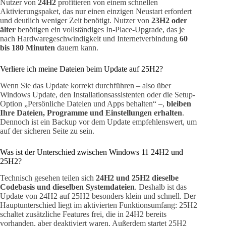
Nutzer von
24H2
profitieren von einem schnellen
Aktivierungspaket, das nur einen einzigen Neustart erfordert
und deutlich weniger Zeit benötigt. Nutzer von
23H2 oder
älter
benötigen ein vollständiges In-Place-Upgrade, das je
nach Hardwaregeschwindigkeit und Internetverbindung
60
bis 180 Minuten
dauern kann.
Verliere ich meine Dateien beim Update auf 25H2?
Wenn Sie das Update korrekt durchführen – also über
Windows Update, den Installationsassistenten oder die Setup-
Option „Persönliche Dateien und Apps behalten“ –,
bleiben
Ihre Dateien, Programme und Einstellungen erhalten
.
Dennoch ist ein Backup vor dem Update empfehlenswert, um
auf der sicheren Seite zu sein.
Was ist der Unterschied zwischen Windows 11 24H2 und
25H2?
Technisch gesehen teilen sich
24H2 und 25H2 dieselbe
Codebasis und dieselben Systemdateien
. Deshalb ist das
Update von 24H2 auf 25H2 besonders klein und schnell. Der
Hauptunterschied liegt im aktivierten Funktionsumfang: 25H2
schaltet zusätzliche Features frei, die in 24H2 bereits
vorhanden, aber deaktiviert waren. Außerdem startet 25H2