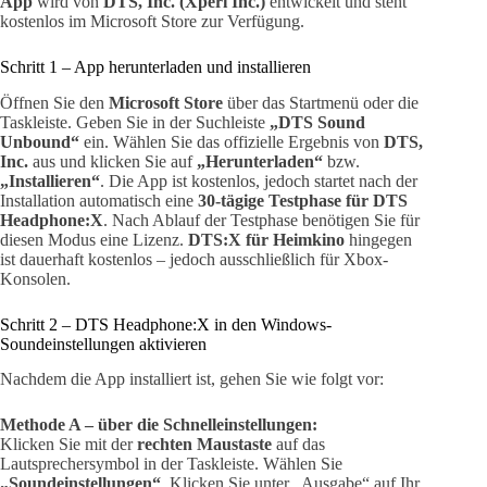
App
wird von
DTS, Inc. (Xperi Inc.)
entwickelt und steht
kostenlos im Microsoft Store zur Verfügung.
Schritt 1 – App herunterladen und installieren
Öffnen Sie den
Microsoft Store
über das Startmenü oder die
Taskleiste. Geben Sie in der Suchleiste
„DTS Sound
Unbound“
ein. Wählen Sie das offizielle Ergebnis von
DTS,
Inc.
aus und klicken Sie auf
„Herunterladen“
bzw.
„Installieren“
. Die App ist kostenlos, jedoch startet nach der
Installation automatisch eine
30-tägige Testphase für DTS
Headphone:X
. Nach Ablauf der Testphase benötigen Sie für
diesen Modus eine Lizenz.
DTS:X für Heimkino
hingegen
ist dauerhaft kostenlos – jedoch ausschließlich für Xbox-
Konsolen.
Schritt 2 – DTS Headphone:X in den Windows-
Soundeinstellungen aktivieren
Nachdem die App installiert ist, gehen Sie wie folgt vor:
Methode A – über die Schnelleinstellungen:
Klicken Sie mit der
rechten Maustaste
auf das
Lautsprechersymbol in der Taskleiste. Wählen Sie
„Soundeinstellungen“
. Klicken Sie unter „Ausgabe“ auf Ihr