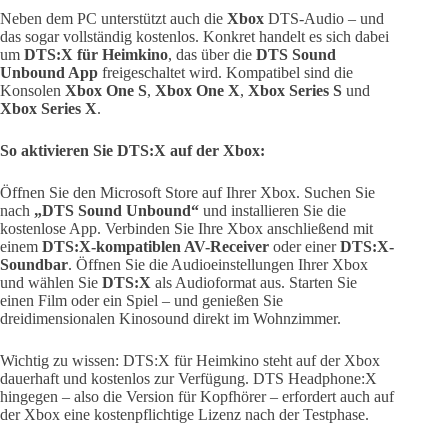
Neben dem PC unterstützt auch die
Xbox
DTS-Audio – und
das sogar vollständig kostenlos. Konkret handelt es sich dabei
um
DTS:X für Heimkino
, das über die
DTS Sound
Unbound App
freigeschaltet wird. Kompatibel sind die
Konsolen
Xbox One S
,
Xbox One X
,
Xbox Series S
und
Xbox Series X
.
So aktivieren Sie DTS:X auf der Xbox:
Öffnen Sie den Microsoft Store auf Ihrer Xbox. Suchen Sie
nach
„DTS Sound Unbound“
und installieren Sie die
kostenlose App. Verbinden Sie Ihre Xbox anschließend mit
einem
DTS:X-kompatiblen AV-Receiver
oder einer
DTS:X-
Soundbar
. Öffnen Sie die Audioeinstellungen Ihrer Xbox
und wählen Sie
DTS:X
als Audioformat aus. Starten Sie
einen Film oder ein Spiel – und genießen Sie
dreidimensionalen Kinosound direkt im Wohnzimmer.
Wichtig zu wissen: DTS:X für Heimkino steht auf der Xbox
dauerhaft und kostenlos zur Verfügung. DTS Headphone:X
hingegen – also die Version für Kopfhörer – erfordert auch auf
der Xbox eine kostenpflichtige Lizenz nach der Testphase.