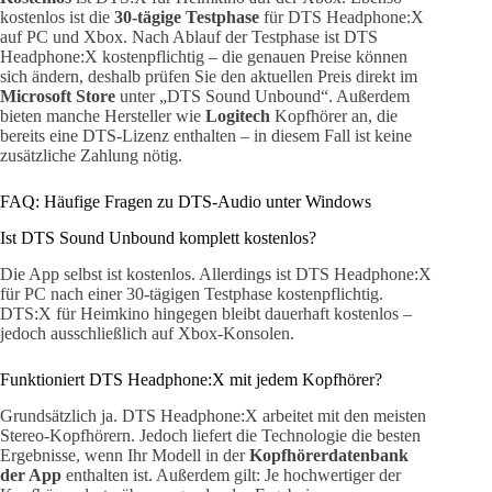
kostenlos ist die
30-tägige Testphase
für DTS Headphone:X
auf PC und Xbox. Nach Ablauf der Testphase ist DTS
Headphone:X kostenpflichtig – die genauen Preise können
sich ändern, deshalb prüfen Sie den aktuellen Preis direkt im
Microsoft Store
unter „DTS Sound Unbound“. Außerdem
bieten manche Hersteller wie
Logitech
Kopfhörer an, die
bereits eine DTS-Lizenz enthalten – in diesem Fall ist keine
zusätzliche Zahlung nötig.
FAQ: Häufige Fragen zu DTS-Audio unter Windows
Ist DTS Sound Unbound komplett kostenlos?
Die App selbst ist kostenlos. Allerdings ist DTS Headphone:X
für PC nach einer 30-tägigen Testphase kostenpflichtig.
DTS:X für Heimkino hingegen bleibt dauerhaft kostenlos –
jedoch ausschließlich auf Xbox-Konsolen.
Funktioniert DTS Headphone:X mit jedem Kopfhörer?
Grundsätzlich ja. DTS Headphone:X arbeitet mit den meisten
Stereo-Kopfhörern. Jedoch liefert die Technologie die besten
Ergebnisse, wenn Ihr Modell in der
Kopfhörerdatenbank
der App
enthalten ist. Außerdem gilt: Je hochwertiger der