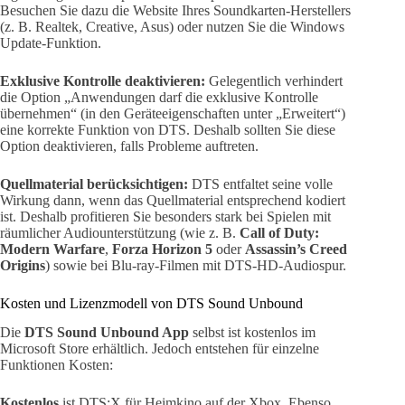
Besuchen Sie dazu die Website Ihres Soundkarten-Herstellers
(z. B. Realtek, Creative, Asus) oder nutzen Sie die Windows
Update-Funktion.
Exklusive Kontrolle deaktivieren:
Gelegentlich verhindert
die Option „Anwendungen darf die exklusive Kontrolle
übernehmen“ (in den Geräteeigenschaften unter „Erweitert“)
eine korrekte Funktion von DTS. Deshalb sollten Sie diese
Option deaktivieren, falls Probleme auftreten.
Quellmaterial berücksichtigen:
DTS entfaltet seine volle
Wirkung dann, wenn das Quellmaterial entsprechend kodiert
ist. Deshalb profitieren Sie besonders stark bei Spielen mit
räumlicher Audiounterstützung (wie z. B.
Call of Duty:
Modern Warfare
,
Forza Horizon 5
oder
Assassin’s Creed
Origins
) sowie bei Blu-ray-Filmen mit DTS-HD-Audiospur.
Kosten und Lizenzmodell von DTS Sound Unbound
Die
DTS Sound Unbound App
selbst ist kostenlos im
Microsoft Store erhältlich. Jedoch entstehen für einzelne
Funktionen Kosten:
Kostenlos
ist DTS:X für Heimkino auf der Xbox. Ebenso