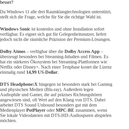
besser?
Da Windows 11 alle drei Raumklangtechnologien unterstützt,
stellt sich die Frage, welche für Sie die richtige Wahl ist.
Windows Sonic
ist kostenlos und ohne Installation sofort
verfügbar. Es eignet sich gut für Gelegenheitsnutzer, liefert
jedoch nicht die räumliche Präzision der Premium-Lösungen.
Dolby Atmos
– verfügbar über die
Dolby Access App
–
überzeugt besonders bei Streaming-Inhalten und Filmen. Es
hat ein stärkeres Ökosystem bei Streaming-Plattformen wie
Netflix oder Disney+. Nach einer Testphase kostet die Lizenz
einmalig rund
14,99 US-Dollar
.
DTS Headphone:X
hingegen ist besonders stark bei Gaming
und physischen Medien (Blu-ray). Außerdem legen
Audiophile und Gamer, die auf präzises Richtungshören
angewiesen sind, oft Wert auf den Klang von DTS. Dabei
arbeitet DTS Sound Unbound besonders gut mit dem
Medienplayer
PotPlayer
oder
MPC-BE
zusammen, wenn
Sie lokale Videodateien mit DTS-HD-Audiospuren abspielen
möchten.