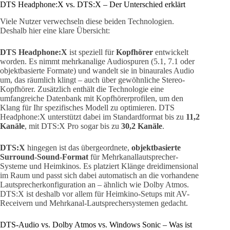
DTS Headphone:X vs. DTS:X – Der Unterschied erklärt
Viele Nutzer verwechseln diese beiden Technologien.
Deshalb hier eine klare Übersicht:
DTS Headphone:X
ist speziell für
Kopfhörer
entwickelt
worden. Es nimmt mehrkanalige Audiospuren (5.1, 7.1 oder
objektbasierte Formate) und wandelt sie in binaurales Audio
um, das räumlich klingt – auch über gewöhnliche Stereo-
Kopfhörer. Zusätzlich enthält die Technologie eine
umfangreiche Datenbank mit Kopfhörerprofilen, um den
Klang für Ihr spezifisches Modell zu optimieren. DTS
Headphone:X unterstützt dabei im Standardformat bis zu
11,2
Kanäle
, mit DTS:X Pro sogar bis zu
30,2 Kanäle
.
DTS:X
hingegen ist das übergeordnete,
objektbasierte
Surround-Sound-Format
für Mehrkanallautsprecher-
Systeme und Heimkinos. Es platziert Klänge dreidimensional
im Raum und passt sich dabei automatisch an die vorhandene
Lautsprecherkonfiguration an – ähnlich wie Dolby Atmos.
DTS:X ist deshalb vor allem für Heimkino-Setups mit AV-
Receivern und Mehrkanal-Lautsprechersystemen gedacht.
DTS-Audio vs. Dolby Atmos vs. Windows Sonic – Was ist