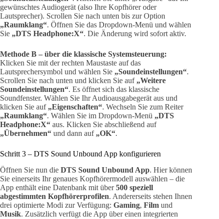
gewünschtes Audiogerät (also Ihre Kopfhörer oder
Lautsprecher). Scrollen Sie nach unten bis zur Option
„Raumklang“
. Öffnen Sie das Dropdown-Menü und wählen
Sie
„DTS Headphone:X“
. Die Änderung wird sofort aktiv.
Methode B – über die klassische Systemsteuerung:
Klicken Sie mit der rechten Maustaste auf das
Lautsprechersymbol und wählen Sie
„Soundeinstellungen“
.
Scrollen Sie nach unten und klicken Sie auf
„Weitere
Soundeinstellungen“
. Es öffnet sich das klassische
Soundfenster. Wählen Sie Ihr Audioausgabegerät aus und
klicken Sie auf
„Eigenschaften“
. Wechseln Sie zum Reiter
„Raumklang“
. Wählen Sie im Dropdown-Menü
„DTS
Headphone:X“
aus. Klicken Sie abschließend auf
„Übernehmen“
und dann auf
„OK“
.
Schritt 3 – DTS Sound Unbound App konfigurieren
Öffnen Sie nun die
DTS Sound Unbound App
. Hier können
Sie einerseits Ihr genaues Kopfhörermodell auswählen – die
App enthält eine Datenbank mit über
500 speziell
abgestimmten Kopfhörerprofilen
. Andererseits stehen Ihnen
drei optimierte Modi zur Verfügung:
Gaming
,
Film
und
Musik
. Zusätzlich verfügt die App über einen integrierten