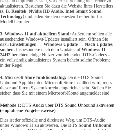
Deshalb empfiehlt es sich, vor der Einrichtung die Treiber zu
aktualisieren. Besuchen Sie dazu die Website Ihres Herstellers
(z. B.
Realtek
,
Nvidia HD Audio
,
Intel Smart Sound
Technology
) und laden Sie den neuesten Treiber für Ihr
Modell herunter.
3. Windows 11 auf aktuellem Stand:
Außerdem sollten alle
ausstehenden Windows-Updates installiert sein. Öffnen Sie
dazu
Einstellungen → Windows Update → Nach Updates
suchen
. Insbesondere nach dem Update auf
Windows 11
24H2
berichten einige Nutzer von fehlenden DTS-Codecs –
ein vollständig aktualisiertes System behebt solche Probleme
in der Regel.
4. Microsoft Store funktionsfähig:
Da die DTS Sound
Unbound App über den Microsoft Store installiert wird, muss
dieser auf Ihrem System korrekt eingerichtet sein. Stellen Sie
sicher, dass Sie mit einem Microsoft-Konto angemeldet sind.
Methode 1: DTS-Audio über DTS Sound Unbound aktivieren
(empfohlene Vorgehensweise)
Dies ist der offizielle und direkteste Weg, um DTS-Audio
unter Windows 11 zu aktivieren. Die
DTS Sound Unbound