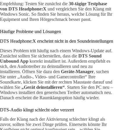
Empfehlung: Testen Sie zunächst die
30-tägige Testphase
von DTS Headphone:X
und vergleichen Sie den Klang mit
Windows Sonic. So finden Sie heraus, welche Lösung für Ihr
Equipment und Ihren Hörgeschmack besser passt.
Häufige Probleme und Lösungen
DTS Headphone:X erscheint nicht in den Soundeinstellungen
Dieses Problem tritt häufig nach einem Windows-Update auf.
Zunächst sollten Sie sicherstellen, dass die
DTS Sound
Unbound App
korrekt installiert ist. Außerdem empfiehlt es
sich, den Audiotreiber zu deinstallieren und neu zu
installieren. Öffnen Sie dazu den
Geräte-Manager
, suchen
Sie unter „Audio-, Video- und Gamecontroller“ Ihre
Soundkarte, klicken Sie mit der rechten Maustaste darauf und
wählen Sie
„Gerät deinstallieren“
. Starten Sie den PC neu –
Windows installiert den generischen Treiber automatisch neu.
Danach erscheint die Raumklangoption häufig wieder.
DTS-Audio klingt schlecht oder verzerrt
Falls der Klang nach der Aktivierung schlechter klingt als
zuvor, sollten Sie zwei Dinge prüfen. Einerseits könnte Ihr
Kopfhörer nicht optimal konfiguriert sein – wählen Sie