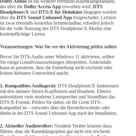
Dolby Atmos
ist ein weiterer Premium-Raumklangstandard,
der über die
Dolby Access App
erworben wird.
DTS
Headphone:X
und
DTS:X für Heimkino
hingegen werden
über die
DTS Sound Unbound App
freigeschaltet. Letztere
ist zwar ebenfalls kostenlos herunterladbar, erfordert jedoch
für die volle Nutzung des DTS Headphone:X-Modus eine
kostenpflichtige Lizenz.
Voraussetzungen: Was Sie vor der Aktivierung prüfen sollten
Bevor Sie DTS-Audio unter Windows 11 aktivieren, sollten
Sie einige Grundvoraussetzungen überprüfen. Andernfalls
kann es passieren, dass die Einstellung nicht erscheint oder
keinen hörbaren Unterschied macht.
1. Kompatibles Audiogerät:
DTS Headphone:X funktioniert
mit den meisten Stereo-Kopfhörern und Headsets. Ebenso
unterstützen viele moderne Lautsprecher und Soundbars das
DTS:X-Format. Prüfen Sie daher, ob Ihr Gerät DTS-
kompatibel ist – entweder über die Herstellerwebsite oder
direkt in der DTS Sound Unbound App nach der Installation.
2. Aktueller Audiotreiber:
Veraltete Treiber können dazu
führen, dass die Raumklangoption gar nicht erst erscheint.