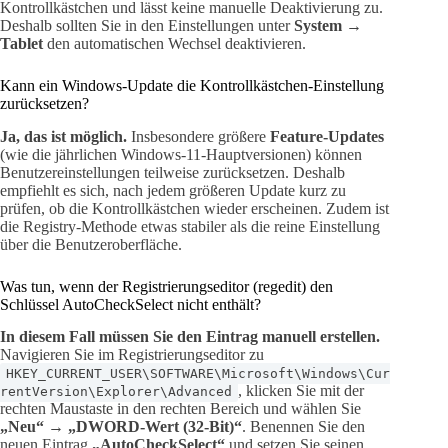
Kontrollkästchen und lässt keine manuelle Deaktivierung zu.
Deshalb sollten Sie in den Einstellungen unter
System →
Tablet
den automatischen Wechsel deaktivieren.
Kann ein Windows-Update die Kontrollkästchen-Einstellung
zurücksetzen?
Ja, das ist möglich.
Insbesondere größere
Feature-Updates
(wie die jährlichen Windows-11-Hauptversionen) können
Benutzereinstellungen teilweise zurücksetzen. Deshalb
empfiehlt es sich, nach jedem größeren Update kurz zu
prüfen, ob die Kontrollkästchen wieder erscheinen. Zudem ist
die Registry-Methode etwas stabiler als die reine Einstellung
über die Benutzeroberfläche.
Was tun, wenn der Registrierungseditor (regedit) den
Schlüssel AutoCheckSelect nicht enthält?
In diesem Fall müssen Sie den Eintrag manuell erstellen.
Navigieren Sie im Registrierungseditor zu
HKEY_CURRENT_USER\SOFTWARE\Microsoft\Windows\Cur
, klicken Sie mit der
rentVersion\Explorer\Advanced
rechten Maustaste in den rechten Bereich und wählen Sie
„Neu“ → „DWORD-Wert (32-Bit)“
. Benennen Sie den
neuen Eintrag
„AutoCheckSelect“
und setzen Sie seinen