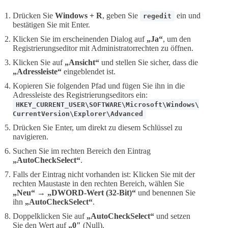
Drücken Sie
Windows + R
, geben Sie
ein und
regedit
bestätigen Sie mit Enter.
Klicken Sie im erscheinenden Dialog auf
„Ja“
, um den
Registrierungseditor mit Administratorrechten zu öffnen.
Klicken Sie auf
„Ansicht“
und stellen Sie sicher, dass die
„Adressleiste“
eingeblendet ist.
Kopieren Sie folgenden Pfad und fügen Sie ihn in die
Adressleiste des Registrierungseditors ein:
HKEY_CURRENT_USER\SOFTWARE\Microsoft\Windows\
CurrentVersion\Explorer\Advanced
Drücken Sie Enter, um direkt zu diesem Schlüssel zu
navigieren.
Suchen Sie im rechten Bereich den Eintrag
„AutoCheckSelect“
.
Falls der Eintrag nicht vorhanden ist: Klicken Sie mit der
rechten Maustaste in den rechten Bereich, wählen Sie
„Neu“ → „DWORD-Wert (32-Bit)“
und benennen Sie
ihn
„AutoCheckSelect“
.
Doppelklicken Sie auf
„AutoCheckSelect“
und setzen
Sie den Wert auf
„0″
(Null).