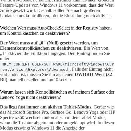
Feature-Updates von Windows 11 vorkommen, dass der Wert
zurückgesetzt wird. Deshalb sollten Sie nach größeren
Updates kurz kontrollieren, ob die Einstellung noch aktiv ist.
Welchen Wert muss AutoCheckSelect in der Registry haben,
um Kontrollkästchen zu deaktivieren?
Der Wert muss auf „0″ (Null) gesetzt werden, um
Elementkontrollkästchen zu deaktivieren.
Ein Wert von
„1″ aktiviert die Funktion hingegen. Den Eintrag finden Sie
unter
HKEY_CURRENT_USER\SOFTWARE\Microsoft\Windows\Cur
. Falls der Eintrag nicht
rentVersion\Explorer\Advanced
vorhanden ist, müssen Sie ihn als neuen
DWORD-Wert (32-
Bit)
manuell erstellen und auf 0 setzen.
Warum lassen sich Kontrollkästchen auf meinem Surface oder
Lenovo Yoga nicht deaktivieren?
Das liegt fast immer am aktiven Tablet-Modus.
Geräte wie
das Microsoft Surface Pro, Surface Go, Lenovo Yoga oder HP
Spectre x360 wechseln automatisch in den Tablet-Modus,
wenn die Tastatur abgetrennt oder umgeklappt wird. In diesem
Modus erzwingt Windows 11 die Anzeige der