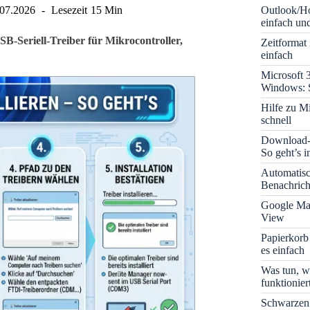
Outlook/Ho
.07.2026
Lesezeit
15 Min
einfach und
SB-Seriell-Treiber für Mikrocontroller,
Zeitformat
einfach
Microsoft 
Windows: S
Hilfe zu M
schnell
Download-B
So geht’s 
Automatis
Benachrich
Google Map
View
Papierkorb
es einfach
Was tun, w
funktionie
Schwarzen