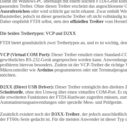
Damit Ihr Windows-PC überhaupt mit einem solchen FTDI-Gerät kommu
passenden Treiber. Ohne diesen Treiber erscheint das angeschlossene
Ausrufezeichen
oder wird schlicht gar nicht erkannt. Zwar enthält Wi
Basistreiber, jedoch ist dieser generische Treiber oft nicht vollständig 
Daher empfiehlt FTDI selbst, stets den
offiziellen Treiber
vom Herstel
Die beiden Treibertypen: VCP und D2XX
FTDI bietet grundsätzlich zwei Treibertypen an, und es ist wichtig, de
VCP (Virtual COM Port):
Dieser Treiber emuliert einen Standard-C
gewöhnliches RS-232-Gerät angesprochen werden kann. Anwendungen, di
profitieren hiervon besonders. Zudem ist der VCP-Treiber die richtige
Mikrocontroller wie
Arduino
programmieren oder mit Terminalprog
möchten.
D2XX (Direct USB Driver):
Dieser Treiber ermöglicht den direkten 
Schnittstelle
, ohne den Umweg über einen virtuellen COM-Port. Er eign
die erweiterten Funktionen der FTDI-Hardware zugreifen müssen, zum B
Automatisierungsanwendungen oder spezielle Mess- und Prüfgeräte.
Zusätzlich existiert noch der
D3XX-Treiber
, der jedoch ausschließl
der FT60x-Serie gedacht ist. Für die meisten Anwender ist dieser Typ d