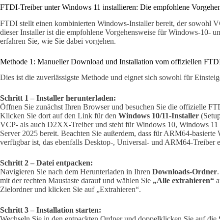
FTDI-Treiber unter Windows 11 installieren: Die empfohlene Vorgehe
FTDI stellt einen kombinierten Windows-Installer bereit, der sowohl 
dieser Installer ist die empfohlene Vorgehensweise für Windows-10-
erfahren Sie, wie Sie dabei vorgehen.
Methode 1: Manueller Download und Installation vom offiziellen FT
Dies ist die zuverlässigste Methode und eignet sich sowohl für Einsteige
Schritt 1 – Installer herunterladen:
Öffnen Sie zunächst Ihren Browser und besuchen Sie die offizielle FT
Klicken Sie dort auf den Link für den
Windows 10/11-Installer
(Setup
VCP- als auch D2XX-Treiber und steht für Windows 10, Windows 1
Server 2025 bereit. Beachten Sie außerdem, dass für ARM64-basierte
verfügbar ist, das ebenfalls Desktop-, Universal- und ARM64-Treiber e
Schritt 2 – Datei entpacken:
Navigieren Sie nach dem Herunterladen in Ihren
Downloads-Ordner
mit der rechten Maustaste darauf und wählen Sie
„Alle extrahieren“
a
Zielordner und klicken Sie auf „Extrahieren“.
Schritt 3 – Installation starten:
Wechseln Sie in den entpackten Ordner und doppelklicken Sie auf die