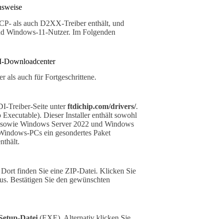
nsweise
VCP- als auch D2XX-Treiber enthält, und
 und Windows-11-Nutzer. Im Folgenden
DI-Downloadcenter
r als auch für Fortgeschrittene.
DI-Treiber-Seite unter
ftdichip.com/drivers/
.
 Executable). Dieser Installer enthält sowohl
1 sowie Windows Server 2022 und Windows
 Windows-PCs ein gesondertes Paket
nthält.
. Dort finden Sie eine ZIP-Datei. Klicken Sie
us. Bestätigen Sie den gewünschten
Setup-Datei
(EXE). Alternativ klicken Sie