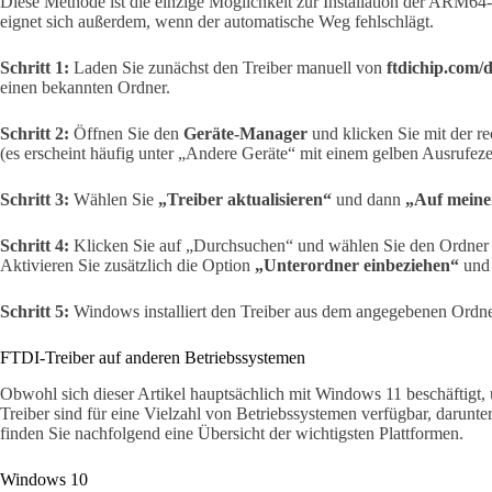
Diese Methode ist die einzige Möglichkeit zur Installation der ARM64-
eignet sich außerdem, wenn der automatische Weg fehlschlägt.
Schritt 1:
Laden Sie zunächst den Treiber manuell von
ftdichip.com/d
einen bekannten Ordner.
Schritt 2:
Öffnen Sie den
Geräte-Manager
und klicken Sie mit der r
(es erscheint häufig unter „Andere Geräte“ mit einem gelben Ausrufeze
Schritt 3:
Wählen Sie
„Treiber aktualisieren“
und dann
„Auf meine
Schritt 4:
Klicken Sie auf „Durchsuchen“ und wählen Sie den Ordner au
Aktivieren Sie zusätzlich die Option
„Unterordner einbeziehen“
und 
Schritt 5:
Windows installiert den Treiber aus dem angegebenen Ordne
FTDI-Treiber auf anderen Betriebssystemen
Obwohl sich dieser Artikel hauptsächlich mit Windows 11 beschäftigt, 
Treiber sind für eine Vielzahl von Betriebssystemen verfügbar, daru
finden Sie nachfolgend eine Übersicht der wichtigsten Plattformen.
Windows 10