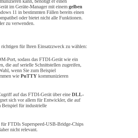
nizieren kann, benötigt er einen
 Gerät im Geräte-Manager mit einem
gelben
ndows 11 in bestimmten Fällen bereits einen
kompatibel oder bietet nicht alle Funktionen.
ler zu verwenden.
n richtigen für Ihren Einsatzzweck zu wählen:
OM-Port, sodass das FTDI-Gerät wie ein
e auf serielle Schnittstellen zugreifen,
 Wahl, wenn Sie zum Beispiel
rammen wie
PuTTY
kommunizieren
Zugriff auf das FTDI-Gerät über eine
DLL-
et sich vor allem für Entwickler, die auf
eispiel für industrielle
ich für FTDIs Superspeed-USB-Bridge-Chips
aher nicht relevant.