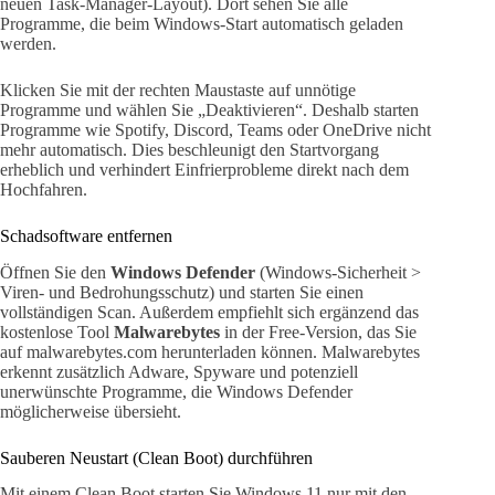
neuen Task-Manager-Layout). Dort sehen Sie alle
Programme, die beim Windows-Start automatisch geladen
werden.
Klicken Sie mit der rechten Maustaste auf unnötige
Programme und wählen Sie „Deaktivieren“. Deshalb starten
Programme wie Spotify, Discord, Teams oder OneDrive nicht
mehr automatisch. Dies beschleunigt den Startvorgang
erheblich und verhindert Einfrierprobleme direkt nach dem
Hochfahren.
Schadsoftware entfernen
Öffnen Sie den
Windows Defender
(Windows-Sicherheit >
Viren- und Bedrohungsschutz) und starten Sie einen
vollständigen Scan. Außerdem empfiehlt sich ergänzend das
kostenlose Tool
Malwarebytes
in der Free-Version, das Sie
auf malwarebytes.com herunterladen können. Malwarebytes
erkennt zusätzlich Adware, Spyware und potenziell
unerwünschte Programme, die Windows Defender
möglicherweise übersieht.
Sauberen Neustart (Clean Boot) durchführen
Mit einem Clean Boot starten Sie Windows 11 nur mit den