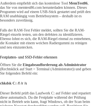
Außerdem empfiehlt sich das kostenlose Tool
MemTest86
,
das Sie von memtest86.com herunterladen können. Dieses
Programm wird auf einem USB-Stick gestartet und prüft den
RAM unabhängig vom Betriebssystem – deshalb ist es
besonders zuverlässig.
Falls der RAM-Test Fehler meldet, sollten Sie die RAM-
Riegel einzeln testen, um den defekten zu identifizieren.
Ebenso lohnt es sich, die RAM-Riegel einmal zu entnehmen,
die Kontakte mit einem weichen Radiergummi zu reinigen
und neu einzustecken.
Festplatten- und SSD-Fehler erkennen
Öffnen Sie die
Eingabeaufforderung als Administrator
(Rechtsklick auf Start > Terminal (Administrator)) und geben
Sie folgenden Befehl ein:
chkdsk C: /f /r /x
Dieser Befehl prüft das Laufwerk C: auf Fehler und repariert
diese automatisch. Da die Festplatte während der Prüfung
nicht in Betrieb sein kann, fragt Windows, ob der Scan beim
nächsten Neustart durchgeführt werden soll. Bestätigen Sie