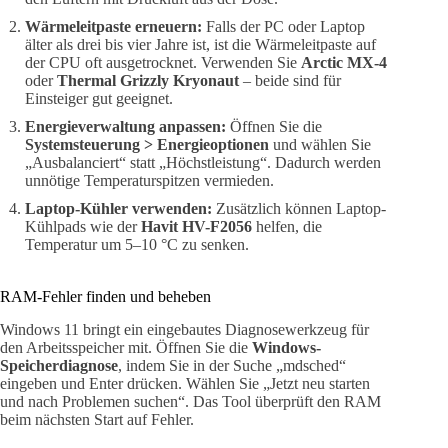
Wärmeleitpaste erneuern:
Falls der PC oder Laptop
älter als drei bis vier Jahre ist, ist die Wärmeleitpaste auf
der CPU oft ausgetrocknet. Verwenden Sie
Arctic MX-4
oder
Thermal Grizzly Kryonaut
– beide sind für
Einsteiger gut geeignet.
Energieverwaltung anpassen:
Öffnen Sie die
Systemsteuerung > Energieoptionen
und wählen Sie
„Ausbalanciert“ statt „Höchstleistung“. Dadurch werden
unnötige Temperaturspitzen vermieden.
Laptop-Kühler verwenden:
Zusätzlich können Laptop-
Kühlpads wie der
Havit HV-F2056
helfen, die
Temperatur um 5–10 °C zu senken.
RAM-Fehler finden und beheben
Windows 11 bringt ein eingebautes Diagnosewerkzeug für
den Arbeitsspeicher mit. Öffnen Sie die
Windows-
Speicherdiagnose
, indem Sie in der Suche „mdsched“
eingeben und Enter drücken. Wählen Sie „Jetzt neu starten
und nach Problemen suchen“. Das Tool überprüft den RAM
beim nächsten Start auf Fehler.