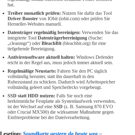
hat.
Treiber monatlich prüfen:
Nutzen Sie dafür das Tool
Driver Booster
von IObit (iobit.com) oder prüfen Sie
Hersteller-Websites manuell.
Datenträger regelmäßig bereinigen:
Verwenden Sie das
integrierte Tool
Datenträgerbereinigung
(Suche:
„cleanmgr“) oder
BleachBit
(bleachbit.org) für eine
tiefgehende Bereinigung.
Antivirensoftware aktuell halten:
Windows Defender
reicht in der Regel aus, muss jedoch immer aktuell sein.
Regelmäßige Neustarts:
Fahren Sie den PC täglich
vollständig herunter, statt ihn dauerhaft in den
Ruhezustand zu schicken. Dadurch wird Arbeitsspeicher
vollständig geleert und Speicherlecks vorgebeugt.
SSD statt HDD nutzen:
Falls Sie noch eine
herkömmliche Festplatte als Systemlaufwerk verwenden,
ist der Wechsel auf eine
SSD
(z. B. Samsung 870 EVO
oder Crucial MX500) die wirksamste Maßnahme gegen
Einfrierprobleme bei der Dateiverarbeitung.
Lesetipp:
Soundkarte gestern da heute weg –