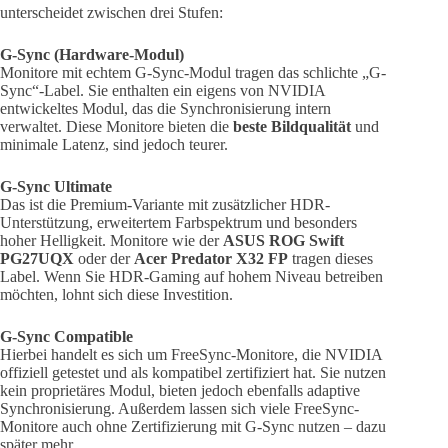
unterscheidet zwischen drei Stufen:
G-Sync (Hardware-Modul)
Monitore mit echtem G-Sync-Modul tragen das schlichte „G-
Sync“-Label. Sie enthalten ein eigens von NVIDIA
entwickeltes Modul, das die Synchronisierung intern
verwaltet. Diese Monitore bieten die
beste Bildqualität
und
minimale Latenz, sind jedoch teurer.
G-Sync Ultimate
Das ist die Premium-Variante mit zusätzlicher HDR-
Unterstützung, erweitertem Farbspektrum und besonders
hoher Helligkeit. Monitore wie der
ASUS ROG Swift
PG27UQX
oder der
Acer Predator X32 FP
tragen dieses
Label. Wenn Sie HDR-Gaming auf hohem Niveau betreiben
möchten, lohnt sich diese Investition.
G-Sync Compatible
Hierbei handelt es sich um FreeSync-Monitore, die NVIDIA
offiziell getestet und als kompatibel zertifiziert hat. Sie nutzen
kein proprietäres Modul, bieten jedoch ebenfalls adaptive
Synchronisierung. Außerdem lassen sich viele FreeSync-
Monitore auch ohne Zertifizierung mit G-Sync nutzen – dazu
später mehr.