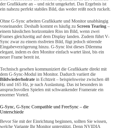
der Grafikkarte an – und nicht umgekehrt. Das Ergebnis ist
ein nahezu perfekt stabiles Bild, das weder reißt noch ruckelt.
Ohne G-Sync arbeiten Grafikkarte und Monitor unabhängig
voneinander. Deshalb kommt es häufig zu
Screen Tearing
–
einem hässlichen horizontalen Riss im Bild, wenn zwei
Frames gleichzeitig auf dem Display landen. Zudem führt V-
Sync zwar zu einem rissfreien Bild, fügt jedoch störende
Eingabeverzögerung hinzu. G-Sync löst dieses Dilemma
elegant, indem es den Monitor einfach wartet lässt, bis ein
neuer Frame bereit ist.
Technisch gesehen kommuniziert die Grafikkarte direkt mit
dem G-Sync-Modul im Monitor. Dadurch variiert die
Bildwiederholrate
in Echtzeit – beispielsweise zwischen 48
Hz und 165 Hz, je nach Auslastung. Das ist besonders in
anspruchsvollen Spielen mit schwankender Framerate ein
enormer Vorteil.
G-Sync, G-Sync Compatible und FreeSync – die
Unterschiede
Bevor Sie mit der Einrichtung beginnen, sollten Sie wissen,
welche Variante Ihr Monitor unterstützt. Denn NVIDIA