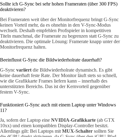
Sollte ich G-Sync bei sehr hohen Frameraten (über 300 FPS)
deaktivieren?
Bei Frameraten weit über der Monitorfrequenz bringt G-Sync
keinen Vorteil mehr, da es ohnehin in den V-Sync-Modus
wechselt. Deshalb empfehlen Profispieler in kompetitiven
Titeln manchmal, die Framerate zu begrenzen statt G-Sync zu
deaktivieren. Die optimale Lösung: Framerate knapp unter der
Monitorfrequenz halten.
Beeinflusst G-Sync die Bildwiederholrate dauerhaft?
G-Sync
variiert
die Bildwiederholrate dynamisch. Es gibt
keine dauerhaft feste Rate. Der Monitor läuft stets so schnell,
wie die Grafikkarte Frames liefern kann – innerhalb des
unterstützten Bereichs. Das ist der Kernvorteil gegenüber
festem V-Sync.
Funktioniert G-Sync auch mit einem Laptop unter Windows
11?
Ja, sofern der Laptop eine
NVIDIA-Grafikkarte
(ab GTX
10xx) und einen kompatiblen Display-Controller besitzt.
Allerdings gilt: Bei Laptops mit
MUX-Schalter
sollten Sie
die dGPU direkt aktivieren, da G-Sync über den iGPU-Pfad