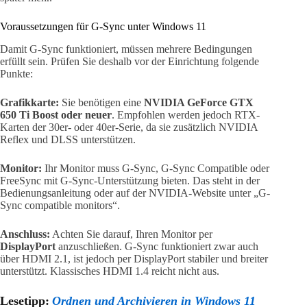
Voraussetzungen für G-Sync unter Windows 11
Damit G-Sync funktioniert, müssen mehrere Bedingungen
erfüllt sein. Prüfen Sie deshalb vor der Einrichtung folgende
Punkte:
Grafikkarte:
Sie benötigen eine
NVIDIA GeForce GTX
650 Ti Boost oder neuer
. Empfohlen werden jedoch RTX-
Karten der 30er- oder 40er-Serie, da sie zusätzlich NVIDIA
Reflex und DLSS unterstützen.
Monitor:
Ihr Monitor muss G-Sync, G-Sync Compatible oder
FreeSync mit G-Sync-Unterstützung bieten. Das steht in der
Bedienungsanleitung oder auf der NVIDIA-Website unter „G-
Sync compatible monitors“.
Anschluss:
Achten Sie darauf, Ihren Monitor per
DisplayPort
anzuschließen. G-Sync funktioniert zwar auch
über HDMI 2.1, ist jedoch per DisplayPort stabiler und breiter
unterstützt. Klassisches HDMI 1.4 reicht nicht aus.
Lesetipp:
Ordnen und Archivieren in Windows 11