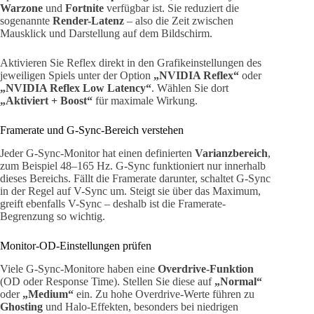
Warzone
und
Fortnite
verfügbar ist. Sie reduziert die
sogenannte
Render-Latenz
– also die Zeit zwischen
Mausklick und Darstellung auf dem Bildschirm.
Aktivieren Sie Reflex direkt in den Grafikeinstellungen des
jeweiligen Spiels unter der Option
„NVIDIA Reflex“
oder
„NVIDIA Reflex Low Latency“
. Wählen Sie dort
„Aktiviert + Boost“
für maximale Wirkung.
Framerate und G-Sync-Bereich verstehen
Jeder G-Sync-Monitor hat einen definierten
Varianzbereich
,
zum Beispiel 48–165 Hz. G-Sync funktioniert nur innerhalb
dieses Bereichs. Fällt die Framerate darunter, schaltet G-Sync
in der Regel auf V-Sync um. Steigt sie über das Maximum,
greift ebenfalls V-Sync – deshalb ist die Framerate-
Begrenzung so wichtig.
Monitor-OD-Einstellungen prüfen
Viele G-Sync-Monitore haben eine
Overdrive-Funktion
(OD oder Response Time). Stellen Sie diese auf
„Normal“
oder
„Medium“
ein. Zu hohe Overdrive-Werte führen zu
Ghosting
und Halo-Effekten, besonders bei niedrigen