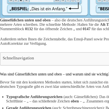
Gänsefüßchen unten und oben
– also die deutschen Anführungszeich
mehrere Arten schreiben. Die schnellste Methode: Halten Sie die
Alt-T
Nummernblock
0132
für das öffnende Zeichen „ und
0147
für das sch
Außerdem stehen Ihnen die Zeichentabelle, das Emoji-Panel sowie Pro
AutoKorrektur zur Verfügung.
Schnellnavigation
Was sind Gänsefüßchen unten und oben – und warum sind sie wichtig
Bevor Sie mit den konkreten Methoden starten, lohnt sich zunächst ein
deutschen Typografie gibt es zwei klar unterschiedliche Arten von An
Typografische Anführungszeichen
(auch: Gänsefüßchen): Das ö
Schriftlinie – „ – das schließende Zeichen
oben
– „. Zusammen ergi
Gerade Anführungszeichen
(auch: Schreibmaschinenzeichen): Be