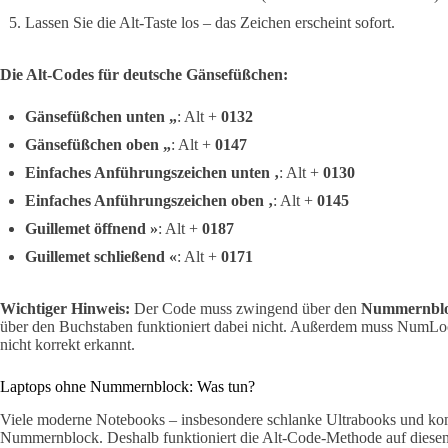
Lassen Sie die Alt-Taste los – das Zeichen erscheint sofort.
Die Alt-Codes für deutsche Gänsefüßchen:
Gänsefüßchen unten „
: Alt +
0132
Gänsefüßchen oben „
: Alt +
0147
Einfaches Anführungszeichen unten ‚
: Alt +
0130
Einfaches Anführungszeichen oben ‚
: Alt +
0145
Guillemet öffnend »
: Alt +
0187
Guillemet schließend «
: Alt +
0171
Wichtiger Hinweis:
Der Code muss zwingend über den
Nummernbl
über den Buchstaben funktioniert dabei nicht. Außerdem muss NumLock
nicht korrekt erkannt.
Laptops ohne Nummernblock: Was tun?
Viele moderne Notebooks – insbesondere schlanke Ultrabooks und kom
Nummernblock. Deshalb funktioniert die Alt-Code-Methode auf diesen G