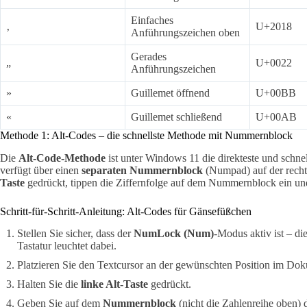
Einfaches
‚
U+2018
Anführungszeichen oben
Gerades
„
U+0022
Anführungszeichen
»
Guillemet öffnend
U+00BB
«
Guillemet schließend
U+00AB
Methode 1: Alt-Codes – die schnellste Methode mit Nummernblock
Die
Alt-Code-Methode
ist unter Windows 11 die direkteste und schnel
verfügt über einen
separaten Nummernblock
(Numpad) auf der rechte
Taste
gedrückt, tippen die Ziffernfolge auf dem Nummernblock ein und 
Schritt-für-Schritt-Anleitung: Alt-Codes für Gänsefüßchen
Stellen Sie sicher, dass der
NumLock (Num)
-Modus aktiv ist – di
Tastatur leuchtet dabei.
Platzieren Sie den Textcursor an der gewünschten Position im Do
Halten Sie die
linke Alt-Taste
gedrückt.
Geben Sie auf dem
Nummernblock
(nicht die Zahlenreihe oben)