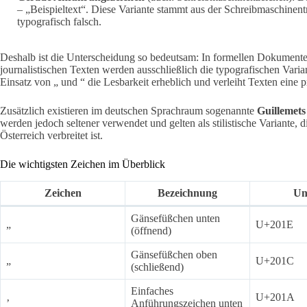
– „Beispieltext“. Diese Variante stammt aus der Schreibmaschinentra
typografisch falsch.
Deshalb ist die Unterscheidung so bedeutsam: In formellen Dokument
journalistischen Texten werden ausschließlich die typografischen Varia
Einsatz von „ und “ die Lesbarkeit erheblich und verleiht Texten eine 
Zusätzlich existieren im deutschen Sprachraum sogenannte
Guillemets
werden jedoch seltener verwendet und gelten als stilistische Variante, 
Österreich verbreitet ist.
Die wichtigsten Zeichen im Überblick
Zeichen
Bezeichnung
Un
Gänsefüßchen unten
„
U+201E
(öffnend)
Gänsefüßchen oben
„
U+201C
(schließend)
Einfaches
‚
U+201A
Anführungszeichen unten