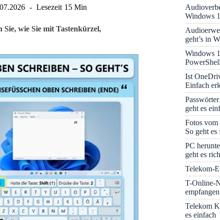
Audioverbe
.07.2026
Lesezeit
15 Min
Windows 1
ie, wie Sie mit Tastenkürzel,
Audioerwei
geht’s in 
Windows 1
PowerShell
Ist OneDri
Einfach erk
Passwörter
geht es ein
Fotos vom 
So geht es 
PC herunte
geht es rich
Telekom-E-
T-Online-N
empfangen:
Telekom K
es einfach