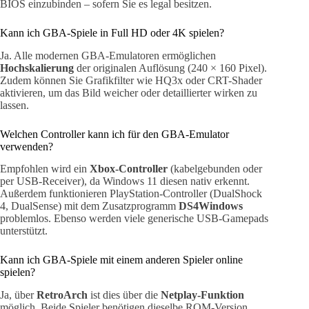
BIOS einzubinden – sofern Sie es legal besitzen.
Kann ich GBA-Spiele in Full HD oder 4K spielen?
Ja. Alle modernen GBA-Emulatoren ermöglichen
Hochskalierung
der originalen Auflösung (240 × 160 Pixel).
Zudem können Sie Grafikfilter wie HQ3x oder CRT-Shader
aktivieren, um das Bild weicher oder detaillierter wirken zu
lassen.
Welchen Controller kann ich für den GBA-Emulator
verwenden?
Empfohlen wird ein
Xbox-Controller
(kabelgebunden oder
per USB-Receiver), da Windows 11 diesen nativ erkennt.
Außerdem funktionieren PlayStation-Controller (DualShock
4, DualSense) mit dem Zusatzprogramm
DS4Windows
problemlos. Ebenso werden viele generische USB-Gamepads
unterstützt.
Kann ich GBA-Spiele mit einem anderen Spieler online
spielen?
Ja, über
RetroArch
ist dies über die
Netplay-Funktion
möglich. Beide Spieler benötigen dieselbe ROM-Version.