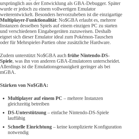
ursprünglich aus der Entwicklung als GBA-Debugger. Später
wurde er jedoch zu einem vollwertigen Emulator
weiterentwickelt. Besonders hervorzuheben ist die einzigartige
Multiplayer-Funktionalität
: No$GBA erlaubt es, mehrere
Instanzen desselben Spiels auf einem einzigen PC zu starten
und verschiedenen Eingabegeräten zuzuweisen. Deshalb
eignet sich dieser Emulator ideal zum Pokémon-Tauschen
oder für Mehrspieler-Partien ohne zusätzliche Hardware.
Zudem unterstützt No$GBA auch
frühe Nintendo-DS-
Spiele
, was ihn von anderen GBA-Emulatoren unterscheidet.
Allerdings ist die Emulationsgenauigkeit geringer als bei
mGBA.
Stärken von No$GBA:
Multiplayer auf einem PC
– mehrere Instanzen
gleichzeitig betreiben
DS-Unterstützung
– einfache Nintendo-DS-Spiele
lauffähig
Schnelle Einrichtung
– keine komplizierte Konfiguration
notwendig