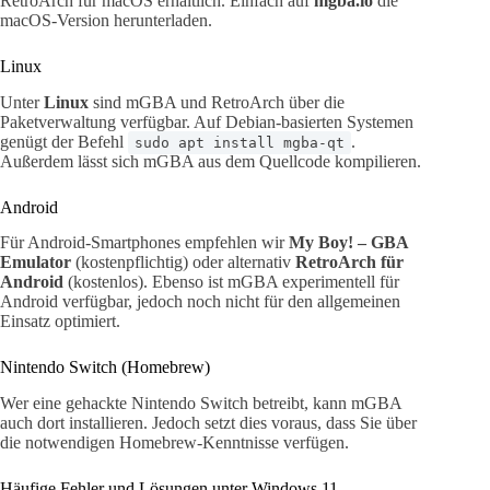
RetroArch für macOS erhältlich. Einfach auf
mgba.io
die
macOS-Version herunterladen.
Linux
Unter
Linux
sind mGBA und RetroArch über die
Paketverwaltung verfügbar. Auf Debian-basierten Systemen
genügt der Befehl
.
sudo apt install mgba-qt
Außerdem lässt sich mGBA aus dem Quellcode kompilieren.
Android
Für Android-Smartphones empfehlen wir
My Boy! – GBA
Emulator
(kostenpflichtig) oder alternativ
RetroArch für
Android
(kostenlos). Ebenso ist mGBA experimentell für
Android verfügbar, jedoch noch nicht für den allgemeinen
Einsatz optimiert.
Nintendo Switch (Homebrew)
Wer eine gehackte Nintendo Switch betreibt, kann mGBA
auch dort installieren. Jedoch setzt dies voraus, dass Sie über
die notwendigen Homebrew-Kenntnisse verfügen.
Häufige Fehler und Lösungen unter Windows 11