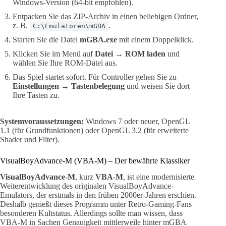
Windows-Version (64-bit empfohlen).
Entpacken Sie das ZIP-Archiv in einen beliebigen Ordner,
z. B.
.
C:\Emulatoren\mGBA
Starten Sie die Datei
mGBA.exe
mit einem Doppelklick.
Klicken Sie im Menü auf
Datei → ROM laden
und
wählen Sie Ihre ROM-Datei aus.
Das Spiel startet sofort. Für Controller gehen Sie zu
Einstellungen → Tastenbelegung
und weisen Sie dort
Ihre Tasten zu.
Systemvoraussetzungen:
Windows 7 oder neuer, OpenGL
1.1 (für Grundfunktionen) oder OpenGL 3.2 (für erweiterte
Shader und Filter).
VisualBoyAdvance-M (VBA-M) – Der bewährte Klassiker
VisualBoyAdvance-M
, kurz
VBA-M
, ist eine modernisierte
Weiterentwicklung des originalen VisualBoyAdvance-
Emulators, der erstmals in den frühen 2000er-Jahren erschien.
Deshalb genießt dieses Programm unter Retro-Gaming-Fans
besonderen Kultstatus. Allerdings sollte man wissen, dass
VBA-M in Sachen Genauigkeit mittlerweile hinter mGBA