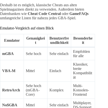
Deshalb ist es möglich, klassische Cheats aus alten
Spielmagazinen direkt zu verwenden. Außerdem bieten
Datenbanken wie
Cheat Code Central
oder
GameFAQs
umfangreiche Listen für nahezu jedes GBA-Spiel.
Emulator-Vergleich auf einen Blick
Genauigkei
Benutzerfre
Besonderhe
Emulator
t
undlichkeit
it
Empfohlen
mGBA
Sehr hoch
Sehr einfach
für alle
Klassiker,
breite
VBA-M
Mittel
Einfach
Kompatibilit
ät
Sehr hoch
Multi-
RetroArch
(mGBA-
Komplex
Konsolen-
Core)
Frontend
Multiplayer,
No$GBA
Mittel
Sehr einfach
DS-Support