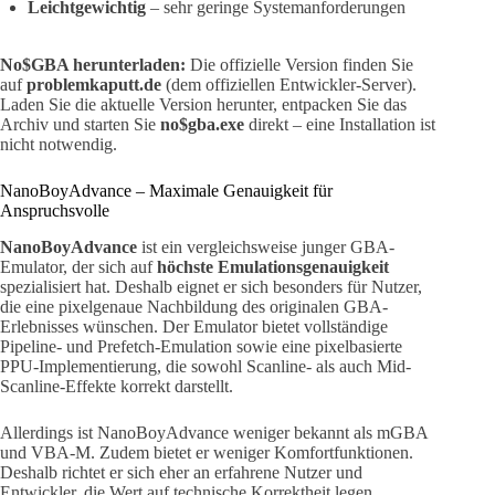
Leichtgewichtig
– sehr geringe Systemanforderungen
No$GBA herunterladen:
Die offizielle Version finden Sie
auf
problemkaputt.de
(dem offiziellen Entwickler-Server).
Laden Sie die aktuelle Version herunter, entpacken Sie das
Archiv und starten Sie
no$gba.exe
direkt – eine Installation ist
nicht notwendig.
NanoBoyAdvance – Maximale Genauigkeit für
Anspruchsvolle
NanoBoyAdvance
ist ein vergleichsweise junger GBA-
Emulator, der sich auf
höchste Emulationsgenauigkeit
spezialisiert hat. Deshalb eignet er sich besonders für Nutzer,
die eine pixelgenaue Nachbildung des originalen GBA-
Erlebnisses wünschen. Der Emulator bietet vollständige
Pipeline- und Prefetch-Emulation sowie eine pixelbasierte
PPU-Implementierung, die sowohl Scanline- als auch Mid-
Scanline-Effekte korrekt darstellt.
Allerdings ist NanoBoyAdvance weniger bekannt als mGBA
und VBA-M. Zudem bietet er weniger Komfortfunktionen.
Deshalb richtet er sich eher an erfahrene Nutzer und
Entwickler, die Wert auf technische Korrektheit legen.