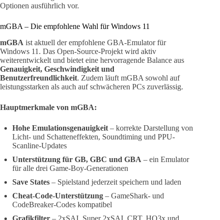
Optionen ausführlich vor.
mGBA – Die empfohlene Wahl für Windows 11
mGBA
ist aktuell der empfohlene GBA-Emulator für
Windows 11. Das Open-Source-Projekt wird aktiv
weiterentwickelt und bietet eine hervorragende Balance aus
Genauigkeit, Geschwindigkeit und
Benutzerfreundlichkeit
. Zudem läuft mGBA sowohl auf
leistungsstarken als auch auf schwächeren PCs zuverlässig.
Hauptmerkmale von mGBA:
Hohe Emulationsgenauigkeit
– korrekte Darstellung von
Licht- und Schatteneffekten, Soundtiming und PPU-
Scanline-Updates
Unterstützung für GB, GBC und GBA
– ein Emulator
für alle drei Game-Boy-Generationen
Save States
– Spielstand jederzeit speichern und laden
Cheat-Code-Unterstützung
– GameShark- und
CodeBreaker-Codes kompatibel
Grafikfilter
– 2xSAI, Super 2xSAI, CRT, HQ3x und