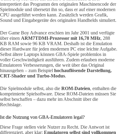
interpretiert das Programm den originalen Maschinencode der
Spielmodule und übersetzt ihn so, dass er auf einer modernen
CPU ausgeführt werden kann. Zusätzlich werden Grafik,
Sound und Eingabegeräte des originalen Handhelds simuliert.
Der Game Boy Advance erschien im Jahr 2001 und verfügte
über einen
ARM7TDMI-Prozessor mit 16,78 MHz
, 288
KB RAM sowie 96 KB VRAM. Deshalb ist die Emulation
dieser Hardware für jeden modernen PC eine leichte Aufgabe.
Selbst ältere Laptops können GBA-Spiele problemlos in
voller Geschwindigkeit ausführen. Zudem erlauben moderne
Emulatoren Verbesserungen, die weit über das Original
hinausgehen – zum Beispiel
hochauflösende Darstellung,
CRT-Shader und Turbo-Modus
.
Die Spielmodule selbst, also die
ROM-Dateien
, enthalten die
komprimierte Spielsoftware. Diese ROM-Dateien müssen Sie
selbst beschaffen – dazu mehr im Abschnitt über die
Rechtslage.
Ist die Nutzung von GBA-Emulatoren legal?
Diese Frage stellen viele Nutzer zu Recht. Die Antwort ist
differenziert, aber klar:
Emulatoren selbst sind vollkommen