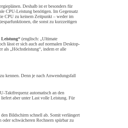
rgieplänen. Deshalb ist er besonders für
male CPU-Leistung benötigen. Im Gegensatz
 die CPU zu keinem Zeitpunkt – weder im
iesparfunktionen, die sonst zu kurzzeitigen
e Leistung“
(englisch: „Ultimate
och lässt er sich auch auf normalen Desktop-
r als „Höchstleistung“, indem er alle
e zu kennen. Denn je nach Anwendungsfall
PU-Taktfrequenz automatisch an den
iefert aber unter Last volle Leistung. Für
 den Bildschirm schnell ab. Somit verlängert
eren oder schwächeren Rechnern spürbar zu