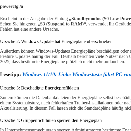
powercfg /a
Erscheint in der Ausgabe der Eintrag
„Standbymodus (S0 Low Power
Sehen Sie hingegen
„S3 (Suspend to RAM)“
, verwendet Ihr Gerät d
Fehlen hat eine andere Ursache.
Ursache 2: Windows-Update hat Energiepläne überschrieben
Außerdem können Windows-Updates Energiepläne beschädigen oder zu
Feature-Updates häufig der Fall. Deshalb berichten viele Nutzer nac
2025, dass bestimmte Energiepläne plötzlich nicht mehr auftauchen.
Lesetipp:
Windows 11/10: Linke Windowstaste fährt PC runt
Ursache 3: Beschädigte Energieprofildaten
Zudem können die Datenbankdateien der Energiepläne selbst beschädigt
einem Systemabsturz, nach fehlerhaften Treiber-Installationen oder na
Aktualisierung. In diesem Fall lassen sich die Standardpläne häufig ni
Ursache 4: Gruppenrichtlinien sperren den Energieplan
In Unternehmensumgebungen sperren Administratoren bestimmte Ener