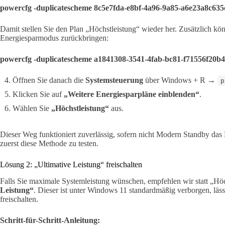
powercfg -duplicatescheme 8c5e7fda-e8bf-4a96-9a85-a6e23a8c635
Damit stellen Sie den Plan „Höchstleistung“ wieder her. Zusätzlich k
Energiesparmodus zurückbringen:
powercfg -duplicatescheme a1841308-3541-4fab-bc81-f71556f20b
Öffnen Sie danach die
Systemsteuerung
über Windows + R →
p
Klicken Sie auf
„Weitere Energiesparpläne einblenden“
.
Wählen Sie
„Höchstleistung“
aus.
Dieser Weg funktioniert zuverlässig, sofern nicht Modern Standby das 
zuerst diese Methode zu testen.
Lösung 2: „Ultimative Leistung“ freischalten
Falls Sie maximale Systemleistung wünschen, empfehlen wir statt „Hö
Leistung“
. Dieser ist unter Windows 11 standardmäßig verborgen, lässt
freischalten.
Schritt-für-Schritt-Anleitung: