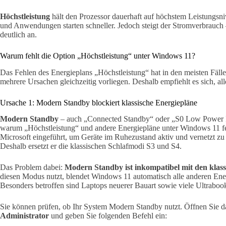
Höchstleistung
hält den Prozessor dauerhaft auf höchstem Leistungsn
und Anwendungen starten schneller. Jedoch steigt der Stromverbrauch
deutlich an.
Warum fehlt die Option „Höchstleistung“ unter Windows 11?
Das Fehlen des Energieplans „Höchstleistung“ hat in den meisten Fäll
mehrere Ursachen gleichzeitig vorliegen. Deshalb empfiehlt es sich, al
Ursache 1: Modern Standby blockiert klassische Energiepläne
Modern Standby
– auch „Connected Standby“ oder „S0 Low Power Idl
warum „Höchstleistung“ und andere Energiepläne unter Windows 11 
Microsoft eingeführt, um Geräte im Ruhezustand aktiv und vernetzt zu
Deshalb ersetzt er die klassischen Schlafmodi S3 und S4.
Das Problem dabei:
Modern Standby ist inkompatibel mit den klass
diesen Modus nutzt, blendet Windows 11 automatisch alle anderen Ene
Besonders betroffen sind Laptops neuerer Bauart sowie viele Ultraboo
Sie können prüfen, ob Ihr System Modern Standby nutzt. Öffnen Sie 
Administrator
und geben Sie folgenden Befehl ein: