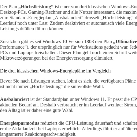
Der Plan
„Höchstleistung“
ist einer von drei klassischen Windows-Ene
Desktop-PCs, Gaming-Rechner und alle Nutzer interessant, die maxi
zum Standard-Energieplan „Ausbalanciert“ drosselt „Höchstleistung“
Leerlauf noch unter Last. Zudem deaktiviert er automatisch viele Energ
Leistungsabfällen führen können.
Zusätzlich gibt es seit Windows 10 Version 1803 den Plan
„Ultimativ
Performance“), der ursprünglich nur für Workstations gedacht war. Jed
PCs und Laptops freischalten. Dieser Plan geht noch einen Schritt weite
Mikroverzögerungen bei der Energieversorgung eliminiert.
Die drei klassischen Windows-Energiepläne im Vergleich
Bevor Sie nach Lösungen suchen, lohnt es sich, die verfügbaren Plän
ist nicht immer „Höchstleistung“ die sinnvollste Wahl.
Ausbalanciert
ist der Standardplan unter Windows 11. Er passt die C
aktuellen Bedarf an. Deshalb verbraucht er im Leerlauf weniger Strom, l
den Alltag ist er daher eine gute Wahl.
Energiesparmodus
reduziert die CPU-Leistung dauerhaft und schaltet
er die Akkulaufzeit bei Laptops erheblich. Allerdings führt er auf ält
langsamerer Reaktionsgeschwindigkeit.