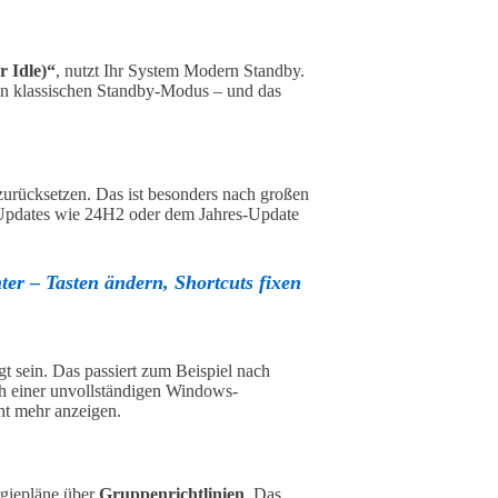
 Idle)“
, nutzt Ihr System Modern Standby.
en klassischen Standby-Modus – und das
rücksetzen. Das ist besonders nach großen
h Updates wie 24H2 oder dem Jahres-Update
er – Tasten ändern, Shortcuts fixen
 sein. Das passiert zum Beispiel nach
ch einer unvollständigen Windows-
cht mehr anzeigen.
giepläne über
Gruppenrichtlinien
. Das