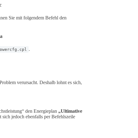
c
önnen Sie mit folgendem Befehl den
4a
.
owercfg.cpl
Problem verursacht. Deshalb lohnt es sich,
chstleistung“ den Energieplan
„Ultimative
 sich jedoch ebenfalls per Befehlszeile