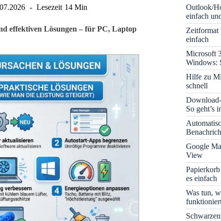
Outlook/Ho
.07.2026
Lesezeit
14 Min
einfach und
und effektiven Lösungen – für PC, Laptop
Zeitformat
einfach
Microsoft 
Windows: S
Hilfe zu M
schnell
Download-B
So geht’s 
Automatis
Benachrich
Google Map
View
Papierkorb
es einfach
Was tun, w
funktionie
Schwarzen