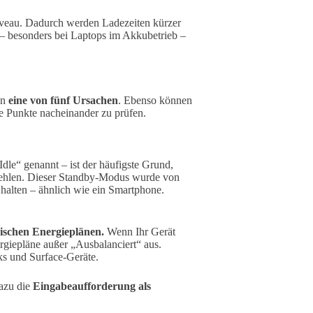
iveau. Dadurch werden Ladezeiten kürzer
 – besonders bei Laptops im Akkubetrieb –
en
eine von fünf Ursachen
. Ebenso können
le Punkte nacheinander zu prüfen.
e“ genannt – ist der häufigste Grund,
fehlen. Dieser Standby-Modus wurde von
 halten – ähnlich wie ein Smartphone.
ischen Energieplänen.
Wenn Ihr Gerät
rgiepläne außer „Ausbalanciert“ aus.
ks und Surface-Geräte.
dazu die
Eingabeaufforderung als